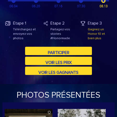
06.04
06.20
07.16
07.30
08.13
Étape 1
Étape 2
Étape 3
Téléchargez et
Partagez vos
Gagnez un
envoyez vos
stories
Honor 10 et
photos
#Honormade
bien plus
PARTICIPER
VOIR LES PRIX
VOIR LES GAGNANTS
PHOTOS PRÉSENTÉES