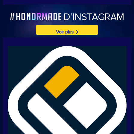
D’INSTAGRAM
Voir plus
Julia Kivelä
Julia Kivelä
Julia is a lifestyle
Julia is a lifestyle
photographer in Finland.
photographer in Finland.
Instagram: kivelajulia
Instagram: kivelajulia
Jannik Obenhoff
Jannik Obenhoff
Jannik Obenhoff is 18 years
Jannik Obenhoff is 18 years
old and comes from Munich,
old and comes from Munich,