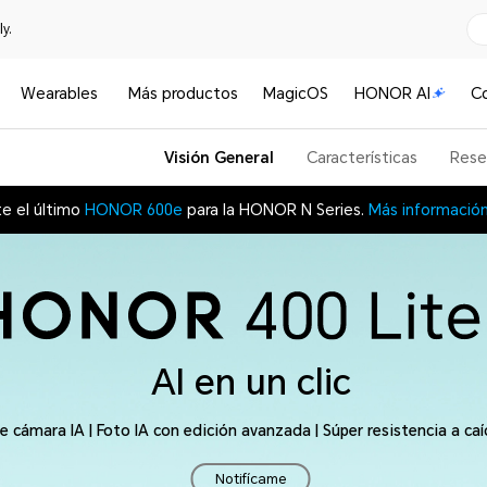
y.
Wearables
Más productos
MagicOS
HONOR AI
C
Visión General
Características
Rese
e el último
HONOR 600e
para la HONOR N Series.
Más informació
AI en un clic
 cámara IA | Foto IA con edición avanzada | Súper resistencia a ca
Notifícame