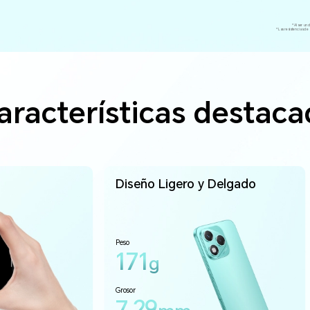
*Al ser un 
*Las resistencias de 
aracterísticas destac
Diseño Ligero y Delgado
Peso
171
g
Grosor
7.29