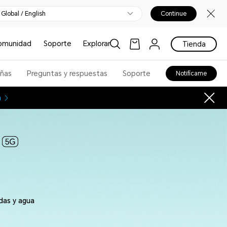
Global / English
Continue
omunidad
Soporte
Explorar
Tienda
ñas
Preguntas y respuestas
Soporte
Notifícame
n
ídas y agua