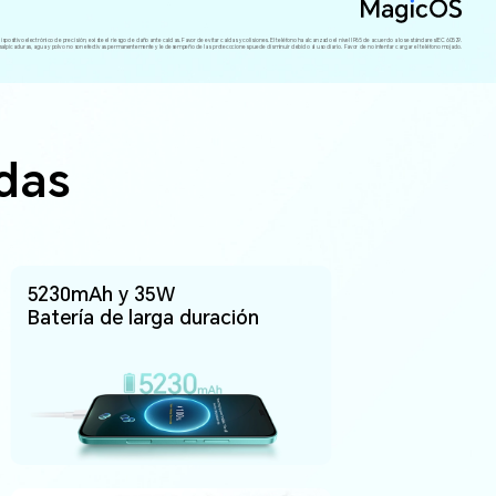
dispositivo electrónico de precisión, existe el riesgo de daño ante caídas. Favor de evitar caídas y colisiones. El teléfono ha alcanzado el nivel IP65 de acuerdo a los estándares IEC 60529.
salpicaduras, agua y polvo no son efectivas permanentemente y le desempeño de las proteccciones puede disminuir debido al uso diario. Favor de no intentar cargar el teléfono mojado.
adas
5230mAh y 35W
Batería de larga duración