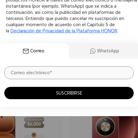
instantánea (por ejemplo, WhatsApp) que se indica a
Cupón exclusivo
n de $4,500.
continuación, así como la publicidad en plataformas de
Suscríbete y obtén un cupón de $2
terceros. Entiendo que puedo cancelar mi suscripción en
cualquier momento de acuerdo con el Capítulo 5 de
la
Declaración de Privacidad de la Plataforma HONOR
.
Correo
WhatsApp
$ 5,999.00
Comprar
SUSCRIBIRSE
Nuevo