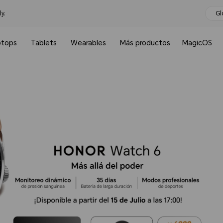
y.
Gl
ptops
Tablets
Wearables
Más productos
MagicOS