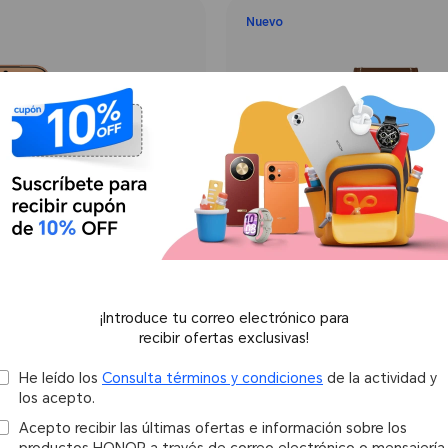
Nuevo
¡Introduce tu correo electrónico para
recibir ofertas exclusivas!
He leído los
Consulta términos y condiciones
de la actividad y
2GB+512GB
HONOR Watch 6
los acepto.
32MB+4GB
Acepto recibir las últimas ofertas e información sobre los
productos HONOR a través de correo electrónico o mensajería