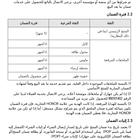
تم شراؤها من أي منصة أو مؤسسة أخرى، يرجى الاتصال بالبائع للحصول على خدمات
ضمان ما بعد البيع.
2.2 فترة الضمان
الفئة
الفئة الفرعية
فترة الضمان
المنتج الرئيسي (بما في
-
12 شهرًا
ذلك البطارية)
كابل
6 أشهر
محول طاقة
6 أشهر
الملحقات المرفقة
ماوس
6 أشهر
محطة إرساء
6 أشهر
حقيبة ظهر
غير مشمول بالضمان
1) بالنسبة للملحقات الموجودة داخل العلبة، يتم تقديم خدمة ما بعد البيع وفقاً لشهادة
الضمان السارية للمنتج الأساسي.
2) إذا لم يكن جهازك أو ملحقاتك موضحة أعلاه، يرجى الاتصال بخدمة العملاء لدينا على
الرقم 800101402 للحصول على مزيد من المساعدة.
3) بالنسبة للهدايا المرفقة، إذا كانت الهدية من علامة HONOR التجارية، فإن فترة الضمان
تكون مماثلة لفترة ضمان الملحق الذي يتم شراؤه بشكل مستقل؛ أما إذا لم تكن من علامة
HONOR التجارية، فلا يغطي الضمان هذه الهدية.
2.3 إثبات الضمان
1) يعتمد تاريخ بدء ضمان المنتج على تاريخ إصدار إيصال الشراء أو إثبات الشراء (المشار إليه
فيما يلي باسم POP). يمكن استخدام الفاتورة، أو نسخة الفاتورة، أو بطاقة ضمان المنتج(أو
بطاقة الضمان الإلكترونية على جهازك) كإثبات شراء (POP).