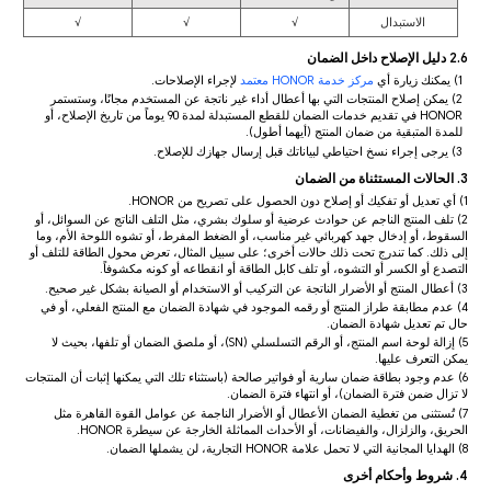
الاستبدال
√
√
√
2.6 دليل الإصلاح داخل الضمان
1) يمكنك زيارة أي
مركز خدمة HONOR معتمد
لإجراء الإصلاحات.
2) يمكن إصلاح المنتجات التي بها أعطال أداء غير ناتجة عن المستخدم مجانًا، وستستمر
HONOR في تقديم خدمات الضمان للقطع المستبدلة لمدة 90 يوماً من تاريخ الإصلاح، أو
للمدة المتبقية من ضمان المنتج (أيهما أطول).
3) يرجى إجراء نسخ احتياطي لبياناتك قبل إرسال جهازك للإصلاح.
3. الحالات المستثناة من الضمان
1) أي تعديل أو تفكيك أو إصلاح دون الحصول على تصريح من HONOR.
2) تلف المنتج الناجم عن حوادث عرضية أو سلوك بشري، مثل التلف الناتج عن السوائل، أو
السقوط، أو إدخال جهد كهربائي غير مناسب، أو الضغط المفرط، أو تشوه اللوحة الأم، وما
إلى ذلك. كما تندرج تحت ذلك حالات أخرى؛ على سبيل المثال، تعرض محول الطاقة للتلف أو
التصدع أو الكسر أو التشوه، أو تلف كابل الطاقة أو انقطاعه أو كونه مكشوفاً.
3) أعطال المنتج أو الأضرار الناتجة عن التركيب أو الاستخدام أو الصيانة بشكل غير صحيح.
4) عدم مطابقة طراز المنتج أو رقمه الموجود في شهادة الضمان مع المنتج الفعلي، أو في
حال تم تعديل شهادة الضمان.
5) إزالة لوحة اسم المنتج، أو الرقم التسلسلي (SN)، أو ملصق الضمان أو تلفها، بحيث لا
يمكن التعرف عليها.
6) عدم وجود بطاقة ضمان سارية أو فواتير صالحة (باستثناء تلك التي يمكنها إثبات أن المنتجات
لا تزال ضمن فترة الضمان)، أو انتهاء فترة الضمان.
7) تُستثنى من تغطية الضمان الأعطال أو الأضرار الناجمة عن عوامل القوة القاهرة مثل
الحريق، والزلزال، والفيضانات، أو الأحداث المماثلة الخارجة عن سيطرة HONOR.
8) الهدايا المجانية التي لا تحمل علامة HONOR التجارية، لن يشملها الضمان.
4. شروط وأحكام أخرى