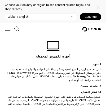
Choose your country or region to see content related to you and
shop directly.
Global / English
Continue
أجهزة الكمبيوتر المحمولة
1. تمهيد
نأمل مخلصين أن ينال المنتج الجديد رضاكم. وبناءً على القوانين واللوائح المتعلقة بحماية
حقوق ومصالح المستهلك في قطر وسياسات HONOR، تضع شركة HONOR Information
Technology Co., Limited سياسة ضمان منتجات HONOR، والتي يمكنك بموجبها إرجاع
المنتجات أو استبدالها أو إصلاحها.
2. خدمات الضمان
2.1 نطاق الضمان
تنطبق سياسة الضمان هذه فقط على أجهزة الكمبيوتر المحمولة والملحقات المرفقة التي
تحمل علامة HONOR التجارية والتي يتم شراؤها من قنوات HONOR الرسمية، بما في ذلك
متجر HONOR عبر الإنترنت ومتاجر التجزئة المعتمدة من HONOR. بالنسبة للمنتجات التي