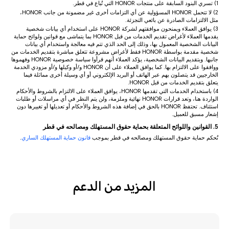
1) تسري البنود السابقة على منتجات HONOR التي تُباع في قطر.
2) لا تتحمل HONOR المسؤولية عن أي التزامات أخرى غير مضمونة من جانب HONOR،
مثل الالتزامات الصادرة عن بائعي التجزئة.
3) يوافق العملاء ويمنحون موافقتهم لشركة HONOR على استخدام أي بيانات شخصية
يقدمها العملاء لأغراض تقديم الخدمات من قبل HONOR بما يتماشى مع قوانين ولوائح حماية
البيانات الشخصية المعمول بها، وذلك إلى الحد الذي تتم فيه معالجة واستخدام أي بيانات
شخصية مقدمة بواسطة HONOR فقط لأغراض مشروعة تتعلق مباشرة بتقديم الخدمات من
جانبها. وبتقديم البيانات الشخصية، يؤكد العملاء أنهم قرأوا سياسة خصوصية HONOR وفهموها
ووافقوا على الالتزام بها. كما يوافق العملاء على أن HONOR و/أو وكيلها و/أو مزودي الخدمة
الخارجيين قد يتصلون بهم عبر الهاتف أو البريد الإلكتروني أو أي وسيلة أخرى مماثلة فيما
يتعلق بتقديم الخدمات من قبل HONOR.
4) باستخدام الخدمات التي تقدمها HONOR، يوافق العملاء على الالتزام بالشروط والأحكام
الواردة هنا، وتعد قرارات HONOR نهائية وملزمة، ولن يتم النظر في أي مراسلات أو طلبات
استئناف. تحتفظ HONOR بالحق في إضافة هذه الشروط والأحكام أو تعديلها أو تغييرها دون
إشعار مسبق للعميل.
5. القوانين واللوائح المتعلقة بحماية حقوق المستهلك ومصالحه في قطر
تُحكم حماية حقوق المستهلك ومصالحه في قطر بموجب
قانون حماية المستهلك الساري
.
المزيد من الدعم