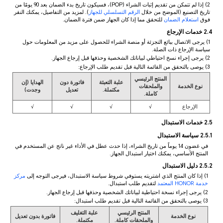
2) إذا لم تتمكن من تقديم إثبات الشراء (POP)، فسيكون تاريخ بدء الضمان بعد 90 يومًا من
تاريخ التصنيع (الموضح من خلال
الرقم التسلسلي للجهاز
). لمزيد من التفاصيل، يمكنك النقر
فوق
استعلام الضمان
للتحقق مما إذا كان الجهاز ضمن فترة الضمان.
2.4 خدمات الإرجاع
1) يرجى الاتصال ببائع التجزئة أو منصة الشراء للحصول على مزيد من المعلومات حول
سياسة الإرجاع ذات الصلة.
2) يرجى إجراء نسخ احتياطي لبياناتك الشخصية وحذفها قبل إرجاع الجهاز.
3) يوصى بالتحقق من القائمة التالية قبل تقديم طلب الإرجاع:
المنتج الرئيسي
علبة التعبئة
فاتورة دون
الهدايا (إن
نوع الخدمة
والملحقات
مكتملة.
تعديل
وجدت)
كاملة.
الإرجاع
√
√
√
√
2.5 خدمات الاستبدال
2.5.1 سياسة الاستبدال
في غضون 14 يوماً من تاريخ الشراء، إذا حدث عطل في الأداء غير ناتج عن المستخدم في
المنتج الأساسي، يمكنك اختيار استبدال الجهاز.
2.5.2 دليل الاستبدال
1) إذا كان المنتج الذي اشتريته يستوفي شروط سياسة الاستبدال، فيرجى التوجه إلى
مركز
خدمة HONOR المعتمد
لتقديم طلب استبدال.
2) يرجى إجراء نسخة احتياطية لبياناتك الشخصية وحذفها قبل إرجاع الجهاز.
3) يوصى بالتحقق من القائمة التالية قبل تقديم طلب استبدال:
المنتج الرئيسي
علبة التغليف
نوع الخدمة
فاتورة بدون تعديل
والملحقات كاملة.
مكتملة.