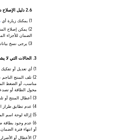
2.6 دليل الإصلاح داخل الضمان
1) يمكنك زيارة أي
م
الضمان للأجزاء المستبدلة لمدة 90 يوماً تلي تاريخ الإصلاح، أو ل
3) يرجى نسخ بياناتك احتياطياً قبل إرسال جهازك للإصلاح.
3. الحالات التي لا يشملها الضمان
1) أي تعديل أو تفكيك أو إصلاح دون الحصول على إذن من HONOR.
2) تلف المنتج الناج
مناسب، أو الضغط المف
محول الطاقة أو تصدعه
3) أعطال المنتج أو تلفه بسبب التركيب أو الاستخدام أو الصيانة غير الصحيحة.
4) عدم تطابق طراز المنتج أو رقمه المذكور في شهادة الضمان مع المنتج الفعلي، أو إذا تم تعديل شهادة الضمان.
5) إزالة لوحة اسم المنتج، أو الرقم التسلسلي (SN)، أو ملصق الضمان، أو تلفها بحيث لا يمكن التعرف عليها.
6) عدم وجود بطاقة ض
أو انتهاء فترة الضمان.
7) الأعطال أو الأضرا