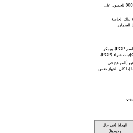
2) إذا لم تكن أجهزتك أو ملحقاتك معروضة أعلاه، فيرجى الاتصال بخدمة العملاء لدينا على الرقم 80004641 للحصول على
مان تكون مماثلة لتلك الخاصة
1) يعتمد تاريخ بدء ضمان المنتج على تاريخ إصدار إيصال الشراء أو إثبات الشراء (المشار إليه فيما يلي باسم POP). ويمكن
ت شراء (POP).
 إذا كان الجهاز ضمن
الهدايا (في حال
وجودها)