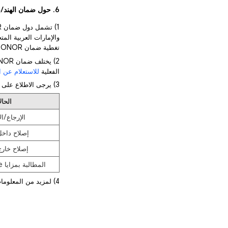
6. حول ضمان الهند/باكستان ودول مجلس التعاون الخليجي
والإمارات العربية الم
تغطية ضمان HONOR في مجلس التعاون الخليجي ليشمل الهند وباكستان.
الفعلية
للاستعلام عن 
3) يرجى الاطلاع على الحالات المطبقة لضمان الهند/باكستان ودول مجلس التعاون الخليجي أدناه:
الحال
الإرجاع/ال
إصلاح داخل
إصلاح خارج
المطالبة بمزايا HONOR Care
4) لمزيد من المعلومات حول ضمان الهند/باكستان ودول مجلس التعاون الخليجي، يرجى الضغط