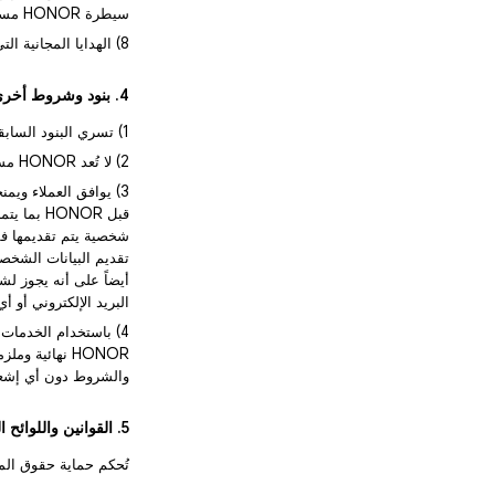
سيطرة HONOR مستثناة من تغطية الضمان.
8) الهدايا المجانية التي لا تحمل علامة HONOR التجارية لا يغطيها الضمان.
4. بنود وشروط أخرى
1) تسري البنود السابقة على منتجات HONOR المبيعة في البحرين.
2) لا تُعد HONOR مسؤولة عن أي التزامات أخرى لا تضمنها HONOR، مثل الالتزامات الأخرى التي يقدمها تجار التجزئة.
قبل ONOR
البريد الإلكتروني أو أي
والشروط دون أي إشعا
5. القوانين واللوائح المتعلقة بحماية حقوق ومصالح المستهلك في البحرين
تُحكم حماية حقوق ال