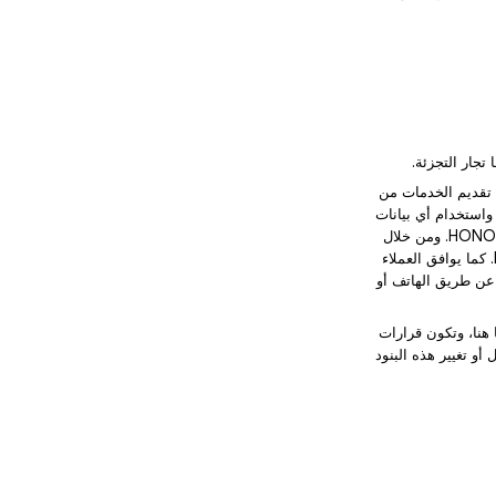
لعملاء لأغراض تقديم الخدمات من
ة واستخدام أي بيانات
شخصية يتم تقديمها فقط من قبل HONOR لأغراض مشروعة تتعلق مباشرة بتقديم الخدمات من جانب HONOR. ومن خلال
تقديم البيانات الشخصية، يؤكد العملاء أنهم قرأوا وفهموا ووافقوا على الالتزام بسياسة خصوصية HONOR. كما يوافق العملاء
صال بهم عن طريق الهاتف أو
صوص عليها هنا، وتكون قرارات
HONOR بالحق في إضافة أو تعديل أو تغيير هذه البنود