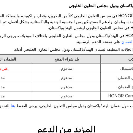
1) تشمل دول ضمان HONOR في مجلس التعاون الخليجي كلاً من البحرين، وقطر، والكويت، والمملكة 
تحدة، وعُمان. ولدعم المستهلكين من الجنسية الهندية والباكستانية بشكل أفضل، تم ا
2) يختلف ضمان HONOR في الهند/باكستان ودول مجلس التعاون الخليجي باختلاف الموديلات. يرجى ال
الضمان
على صفحة الدعم الرسمية.
ات
بلد شراء المنتج
الضمان الع
استبدال
مدعوم
غير م
 الضمان
مدعوم
مدع
 الضمان
مدعوم
مدع
مدعوم
مدع
هنا
للتحقق
المزيد من الدعم