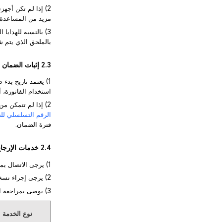
مزيد من المساعدة.
بالملحق الذي يتم شراؤه بشكل مست
2.3 إثبات الضمان
استخدام الفاتورة، أو
2) إذا لم تتمكن من تقديم إثبات الشراء (POP)، فسيكون تاريخ بدء الضمان بعد 90 يومًا من تاريخ التصنيع (الموضح في
الرقم التسلسلي للج
فترة الضمان.
2.4 خدمات الإرجاع
1) يرجى الاتصال بمتجر التجزئة أو منصة الشراء لمزيد من المعلومات حول سياسة الإرجاع ذات الصلة لديهم.
2) يرجى إجراء نسخة احتياطية وحذف بياناتك الشخصية قبل إرجاع الجهاز.
3) يوصى بمراجعة القائمة التالية قبل تقديم طلب الإرجاع:
نوع الخدمة