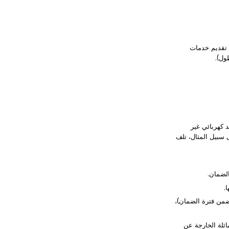
 التي تظهر بها أعطال غير ناتجة عن المستخدم مجاناً، وستستمر HONOR في تقديم خدمات
 كهربائي غير
 سبيل المثال، تلف
 ضمن فترة الضمان)،
اثلة الخارجة عن