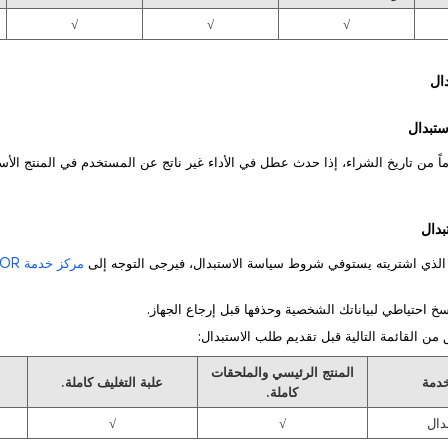
√
√
√
ضون 14 يوماً من تاريخ الشراء، إذا حدث عطل في الأداء غير ناتج عن المستخدم في المنتج ال
مركز خدمة HONOR المعتمد
المنتج الرئيسي والملحقات
خدمة
علبة التغليف كاملة.
كاملة.
دال
√
√