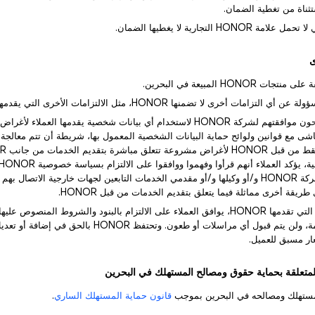
3) يوافق العملاء ويمنحون موافقتهم لشركة HONOR لاستخدام أي بيانات شخصية يقدمها ا
H بما يتماشى مع قوانين ولوائح حماية البيانات الشخصية المعمول بها، شريطة أن تتم معالج
أيضاً على أنه يجوز لشركة HONOR و/أو وكيلها و/أو مقدمي الخدمات التابعين لجهات خارجية الات
 طريقة أخرى مماثلة فيما يتعلق بتقديم الخدمات من قبل HONOR.
4) باستخدام الخدمات التي تقدمها HONOR، يوافق العملاء على الالتزام بالبنود والشروط المن
HONOR نهائية وملزمة، ولن يتم قبول أي مراسلات أو طعون. وتحتفظ 
ر مسبق للعميل.
مستهلك ومصالحه في البحرين بموجب
قانون حماية المستهلك الساري
.