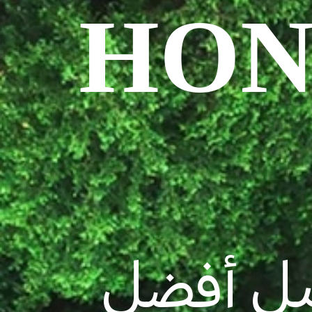
ير HONOR
بل أفضل