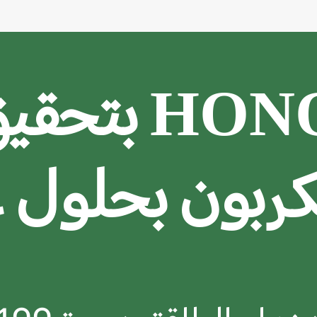
تتعهد HONOR
بون بحلول عام 5