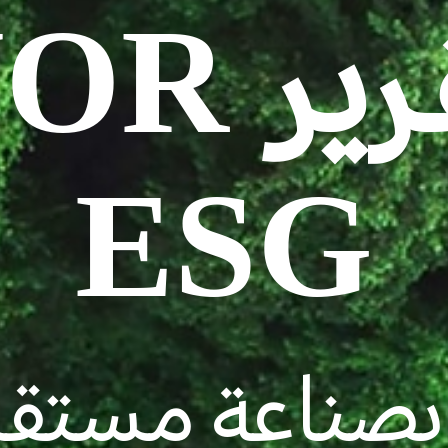
على تقر
ESG
بصناعة مستق