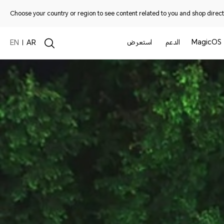
Choose your country or region to see content related to you and shop directl
MagicOS
الدعم
استعرض
EN
AR