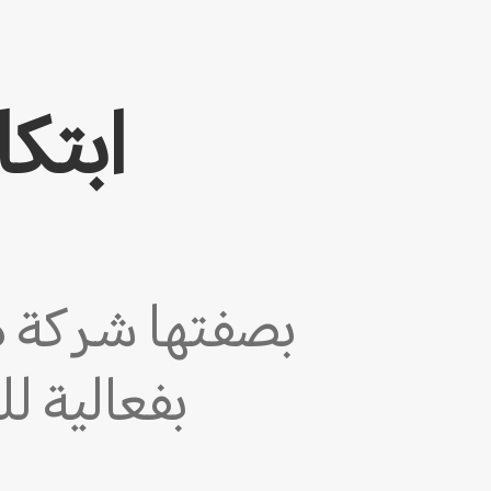
ابتك
بفعالية ل