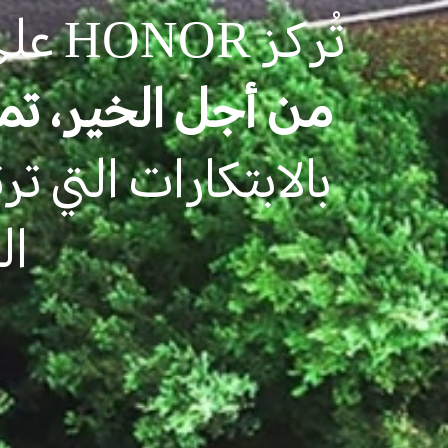
تُركز HONOR على 7 ركائز تتضمن
من أجل الخير، تم
بالابتكارات التي 
ال