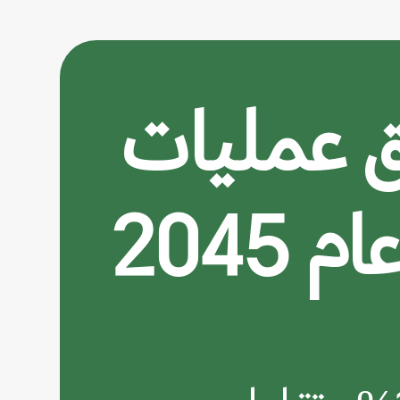
 بتحقيق عمليات
204