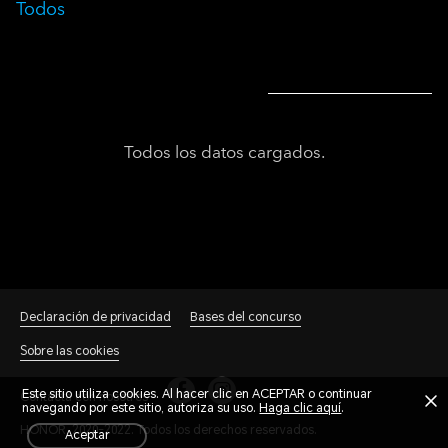
Todos
Todos los datos cargados.
Declaración de privacidad
Bases del concurso
Sobre las cookies
Este sitio utiliza cookies. Al hacer clic en ACEPTAR o continuar
Contacta con nosotros
navegando por este sitio, autoriza su uso.
Haga clic aquí
.
HONOR, 2020-2022. Todos los derechos reservados.
aceptar