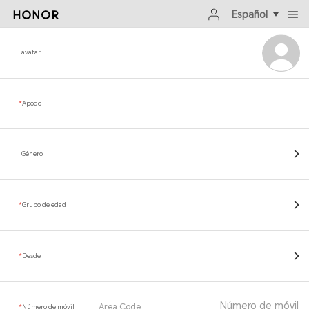
Español
avatar
*
Apodo
Género
*
Grupo de edad
*
Desde
Area Code
*
Número de móvil