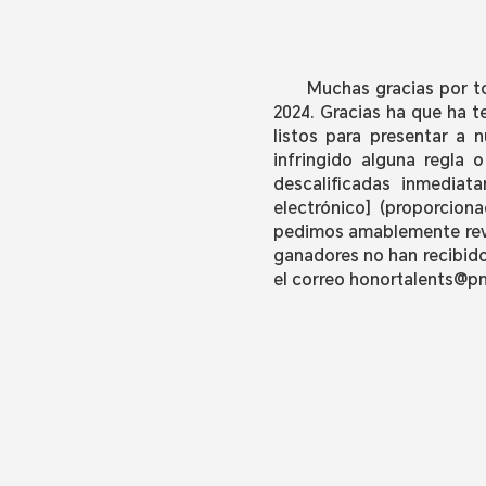
Muchas gracias por t
2024. Gracias ha que ha t
listos para presentar a 
infringido alguna regla 
descalificadas inmediat
electrónico] (proporcion
pedimos amablemente revis
ganadores no han recibido
el correo honortalents@p