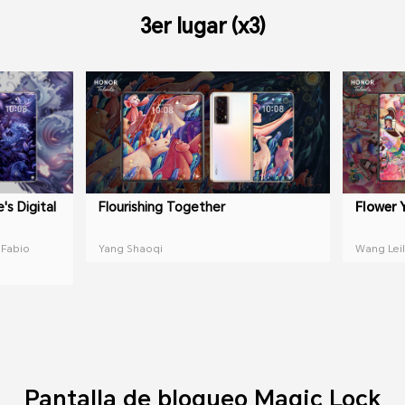
3er lugar (x3)
's Digital
Flourishing Together
Flower 
 Fabio
Yang Shaoqi
Wang Leil
Pantalla de bloqueo Magic Lock