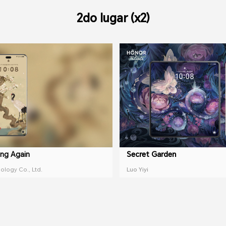
2do lugar (x2)
ing Again
Secret Garden
logy Co., Ltd.
Luo Yiyi