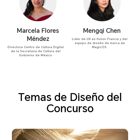
Marcela Flores
Mengqi Chen
Méndez
Líder de UX en Honor Francia y del
equipo de diseño de marca de
Directora Centro de Cultura Digital
MagicOS.
de la Secretaría de Cultura del
Gobierno de México
Temas de Diseño del
Concurso