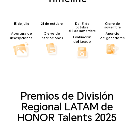
15 de julio
21 de octubre
Del 21 de
Cierre de
octubre
noviembre
al 1 de noviembre
Apertura de
Cierre de
Anuncio
Evaluación
inscripciones
inscripciones
de ganadores
del jurado
Premios de División
Regional LATAM de
HONOR Talents 2025