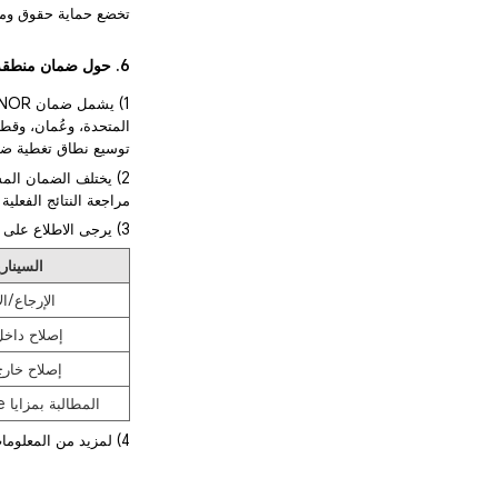
تخضع حماية حقوق ومص
6. حول ضمان منطقة الشرق الأوسط وأفريقيا + الهند + باكستان
المتحدة، وعُمان، وقطر
توسيع نطاق تغطية ضمان HONOR لمنطقة الشرق الأوسط وأفريقيا ليشمل ا
مراجعة النتائج الفعلي
3) يرجى الاطلاع على الحالات المعمول بها لضمان منطقة الشرق الأوسط وأفريقيا + الهند + باكستان أدناه:
السينار
الإرجاع/ال
إصلاح داخل
إصلاح خارج
المطالبة بمزايا HONOR Care
4) لمزيد من المعلومات حول ضمان منطقة الشرق الأوسط وأفريقيا + الهند + باكستان، يرجى الضغط