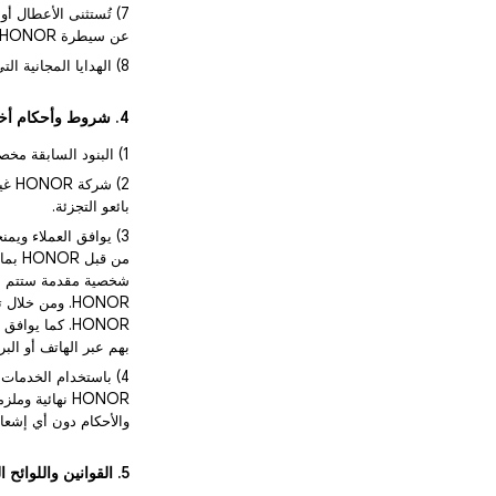
7) تُستثنى الأعطال أ
عن سيطرة HONOR من تغطية الضمان.
8) الهدايا المجانية التي لا تحمل علامة HONOR التجارية لا يغطيها الضمان.
4. شروط وأحكام أخرى
1) البنود السابقة مخصصة لمنتجات HONOR التي يتم بيعها في الكويت.
بائعو التجزئة.
من ق
HONOR. ومن خ
بهم عبر الهاتف أو البري
والأحكام دون أي إشعا
5. القوانين واللوائح المتعلقة بحماية حقوق ومصالح المستهلك في الكويت