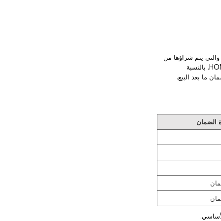
لهواتف والملحقات المرفقة التي تحمل علامة HONOR التجارية والتي يتم شراؤها من
قنوات HONOR الرسمية، بما في ذلك متجر HONOR عبر الإنترنت ومتاجر التجزئة المعتمدة من HONOR. بالنسبة
 ما بعد البيع.
 الضمان
مان
مان