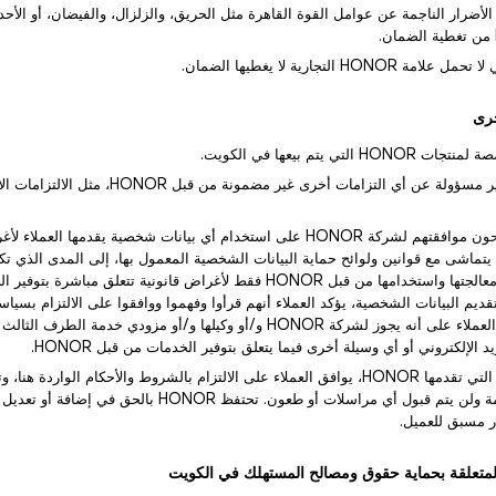
و الأضرار الناجمة عن عوامل القوة القاهرة مثل الحريق، والزلزال، والفيضان، أو الأحد
2) شركة HONOR غير مسؤولة عن أي التزامات أخرى غير مضمو
3) يوافق العملاء ويمنحون موافقتهم لشركة HONOR على استخدام أي بيانات شخصية يقدمه
بل HONOR بما يتماشى مع قوانين ولوائح حماية البيانات الشخصية المعمول بها، إلى المدى الذي 
شخصية مقدمة ستتم معالجتها واستخدامها من قبل HONOR فقط لأغراض قانونية تتعلق مب
لال تقديم البيانات الشخصية، يؤكد العملاء أنهم قرأوا وفهموا ووافقوا على الالتزام بس
HONOR. كما يوافق العملاء على أنه يجوز لشركة HONOR و/أو وكيلها و/أو مزودي خدمة 
د الإلكتروني أو أي وسيلة أخرى فيما يتعلق بتوفير الخدمات من قبل HONOR.
4) باستخدام الخدمات التي تقدمها HONOR، يوافق العملاء على الالتزام بالشروط والأحكام الواردة
HONOR نهائية وملزمة ولن يتم قبول أي مراسلات أو طعون. تحتفظ R
ر مسبق للعميل.