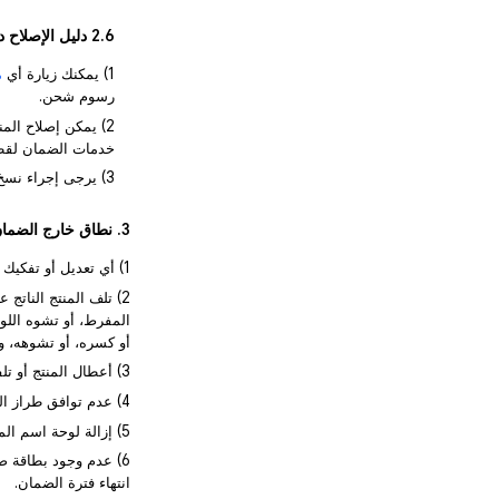
2.6 دليل الإصلاح داخل الضمان
1) يمكنك زيارة أي
مر
رسوم شحن.
خدمات الضمان لقطع الغيار المستبدلة لمدة 90 يومًا 
3) يرجى إجراء نسخ احتياطي لبياناتك قبل إرسال جهازك للإصلاح.
3. نطاق خارج الضمان
1) أي تعديل أو تفكيك أو إصلاح بدون تفويض من HONOR.
2) تلف المنتج النات
المفرط، أو تشوه اللوح
أو كسره، أو تشوهه، وت
3) أعطال المنتج أو تلفه بسبب التركيب أو الاستخدام أو الصيانة غير السليمة.
4) عدم توافق طراز المنتج أو رقمه المذكور في شهادة الضمان مع المنتج الفعلي، أو تعديل شهادة الضمان.
5) إزالة لوحة اسم المنتج، أو الرقم التسلسلي (SN)، أو ملصق الضمان، أو تلفها، وعدم القدرة على التعرف عليها.
6) عدم وجود بطاقة ض
انتهاء فترة الضمان.