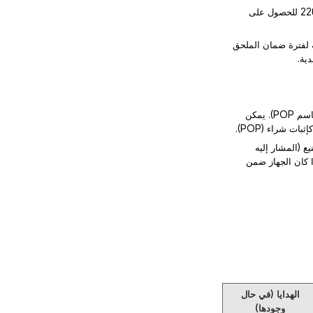
2) إذا لم يكن جهازك أو ملحقاتك موضحة أعلاه، فيرجى الاتصال بخدمة العملاء لدينا على الرقم 22023086 للحصول على
ة الضمان تكون مطابقة لفترة ضمان الملحق
1) يعتمد تاريخ بدء ضمان المنتج على تاريخ إصدار إيصال الشراء أو إثبات الشراء (المشار إليه فيما يلي باسم POP). يمكن
ت شراء (POP).
لضمان بعد 90 يومًا من تاريخ التصنيع (المشار إليه
ا كان الجهاز ضمن
الهدايا (في حال
وجودها)