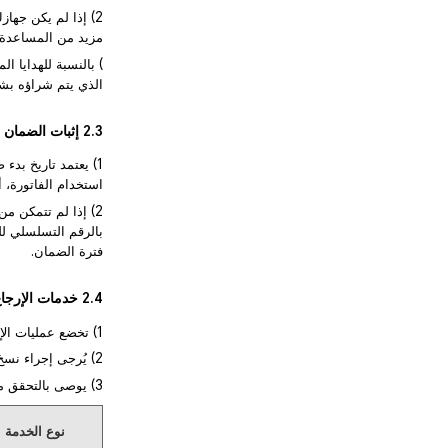
مزيد من المساعدة.
الذي يتم شراؤه بشكل منفصل؛ أما إ
2.3 إثبات الضمان
استخدام الفاتورة، أو
بالرقم التسلسلي لل
فترة الضمان.
2.4 خدمات الإرجاع
1) تخضع عمليات الإرجاع لسياسة الإرجاع الخاصة ببائع التجزئة ولوائح حماية المستهلك المعمول بها.
2) يُرجى إجراء نسخ احتياطي لبياناتك الشخصية وحذفها قبل إعادة الجهاز.
3) يوصى بالتحقق من القائمة التالية قبل تقديم طلب الإرجاع:
نوع الخدمة