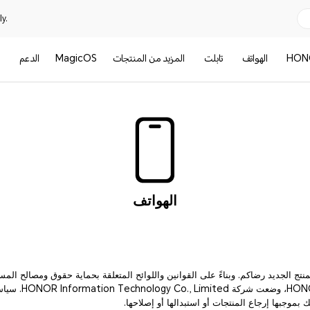
y.
HON
الهواتف
تابلت
المزيد من المنتجات
MagicOS
الدعم
ا
الهواتف
نتج الجديد رضاكم. وبناءً على القوانين واللوائح المتعلقة بحماية حقوق ومصالح الم
الكويت وسياسات HONOR، و