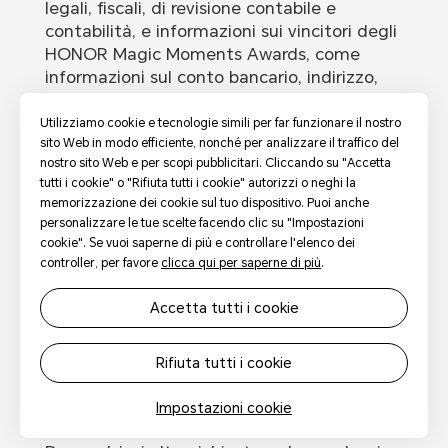
legali, fiscali, di revisione contabile e
contabilità, e informazioni sui vincitori degli
HONOR Magic Moments Awards, come
informazioni sul conto bancario, indirizzo,
numero di telefono, copie scansionate della
carta d'identità o del passaporto per tre [3]
Utilizziamo cookie e tecnologie simili per far funzionare il nostro
sito Web in modo efficiente, nonché per analizzare il traffico del
anni.
nostro sito Web e per scopi pubblicitari. Cliccando su "Accetta
Voci inviate (come sesso, fascia d'età,
tutti i cookie" o "Rifiuta tutti i cookie" autorizzi o neghi la
paese, immagini di introduzione e video)
memorizzazione dei cookie sul tuo dispositivo. Puoi anche
per due [2] anni dalla fine dei premi HONOR
personalizzare le tue scelte facendo clic su "Impostazioni
cookie". Se vuoi saperne di più e controllare l'elenco dei
MAGIC MOMENTS o fino a quando non avrà
controller, per favore
clicca qui per saperne di più
.
cancellato le voci da solo. Le iscrizioni che
hanno ricevuto un premio saranno
accetta tutti i cookie
memorizzate, se non diversamente
richiesto da leggi e regolamenti.
rifiuta tutti i cookie
Le informazioni di contatto dei partecipanti
per due [2] anni dalla fine dei premi HONOR
impostazioni cookie
MAGIC MOMENTS.