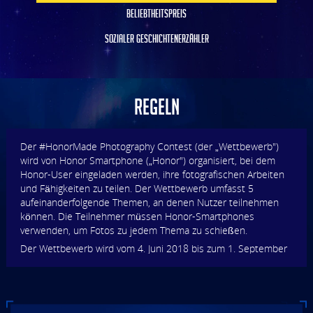
BELIEBTHEITSPREIS
SOZIALER GESCHICHTENERZÄHLER
REGELN
Der #HonorMade Photography Contest (der „Wettbewerb")
wird von Honor Smartphone („Honor") organisiert, bei dem
Honor-User eingeladen werden, ihre fotografischen Arbeiten
und Fähigkeiten zu teilen. Der Wettbewerb umfasst 5
aufeinanderfolgende Themen, an denen Nutzer teilnehmen
können. Die Teilnehmer müssen Honor-Smartphones
verwenden, um Fotos zu jedem Thema zu schießen.
Der Wettbewerb wird vom 4. Juni 2018 bis zum 1. September
2018 (Pekinger Zeit, der „Wettbewerbszeitraum") ausgetragen.
Die Teilnehmer müssen die Wettbewerbsregeln befolgen, um
für den Wettbewerb in Frage zu kommen.