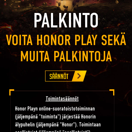
PALKINTO
VOITA HONOR PLAY SEKÄ
MUITA PALKINTOJA
Toimintasäännöt
Honor Playn online-suoratoistotoiminnan
(jäljempänä "toiminta") järjestää Honorin
älypuhelin (jäljempänä "Honor"). Toimintaan