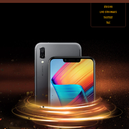
ETUSIVU
LIVE-STRIIMAUS
TUOTTEET
T&C