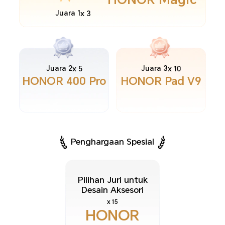
Juara 1
x 3
Juara 2
Juara 3
x 5
x 10
HONOR 400 Pro
HONOR Pad V9
Penghargaan Spesial
Pilihan Juri untuk
Desain Aksesori
x 15
HONOR