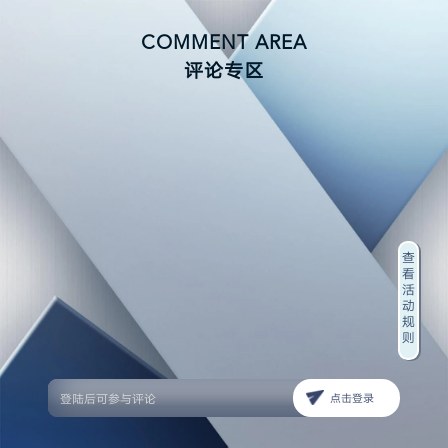
COMMENT AREA
评论专区
查
看
活
动
规
则
点击登录