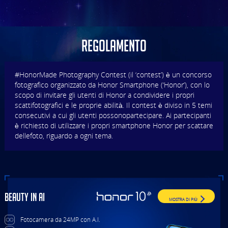
REGOLAMENTO
#HonorMade Photography Contest (il ‘contest’) è un concorso
fotografico organizzato da Honor Smartphone (‘Honor’), con lo
scopo di invitare gli utenti di Honor a condividere i propri
scattifotografici e le proprie abilità. Il contest è diviso in 5 temi
consecutivi a cui gli utenti possonopartecipare. Ai partecipanti
è richiesto di utilizzare i propri smartphone Honor per scattare
dellefoto, riguardo a ogni tema.
Il contest si terrà dal 4 giugno 2018 al 1 settembre 2018
(Fuso Orario di Pechino, il ‘periodo delcontest’). I partecipanti
dovranno seguire il regolamento del contest per essere
ammessi.
Requisiti del contest
BEAUTY IN AI
MOSTRA DI PIÙ
i. Gli scatti e l'editing delle foto inviate dovranno essere
effettuati utilizzando esclusivamentetelefoni Honor. Saranno
Fotocamera da 24MP con A.I.
ammessi solo file di formato JPG e PNG (fino a 10 MB di