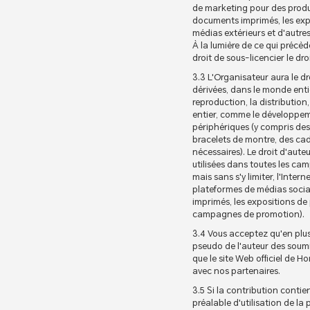
de marketing pour des produit
documents imprimés, les expo
médias extérieurs et d'autre
À la lumière de ce qui précèd
droit de sous-licencier le dr
3.3 L'Organisateur aura le dro
dérivées, dans le monde entie
reproduction, la distribution
entier, comme le développem
périphériques (y compris des 
bracelets de montre, des cad
nécessaires). Le droit d'aut
utilisées dans toutes les ca
mais sans s'y limiter, l'Inter
plateformes de médias sociau
imprimés, les expositions de 
campagnes de promotion).
3.4 Vous acceptez qu'en plus 
pseudo de l'auteur des soum
que le site Web officiel de
avec nos partenaires.
3.5 Si la contribution contie
préalable d'utilisation de la 