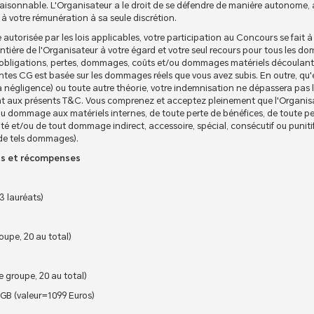
onnable. L'Organisateur a le droit de se défendre de manière autonome, à s
s à votre rémunération à sa seule discrétion.
utorisée par les lois applicables, votre participation au Concours se fait à
ntière de l'Organisateur à votre égard et votre seul recours pour tous les 
, obligations, pertes, dommages, coûts et/ou dommages matériels découlant 
tes CG est basée sur les dommages réels que vous avez subis. En outre, qu'e
la négligence) ou toute autre théorie, votre indemnisation ne dépassera pas 
 aux présents T&C. Vous comprenez et acceptez pleinement que l'Organisa
u dommage aux matériels internes, de toute perte de bénéfices, de toute pert
ité et/ou de tout dommage indirect, accessoire, spécial, consécutif ou puniti
é de tels dommages).
ts et récompenses
3 lauréats)
upe, 20 au total)
e groupe, 20 au total)
B (valeur=1099 Euros)