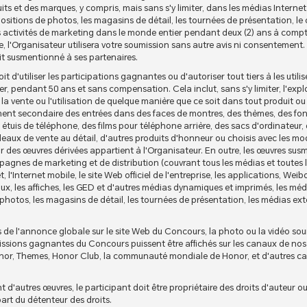
s et des marques, y compris, mais sans s'y limiter, dans les médias Internet
sitions de photos, les magasins de détail, les tournées de présentation, le
s activités de marketing dans le monde entier pendant deux (2) ans à compt
e, l'Organisateur utilisera votre soumission sans autre avis ni consentement.
oit susmentionné à ses partenaires.
it d'utiliser les participations gagnantes ou d'autoriser tout tiers à les utili
r, pendant 50 ans et sans compensation. Cela inclut, sans s'y limiter, l'exp
, la vente ou l'utilisation de quelque manière que ce soit dans tout produit 
ent secondaire des entrées dans des faces de montres, des thèmes, des fon
étuis de téléphone, des films pour téléphone arrière, des sacs d'ordinateur, 
eaux de vente au détail, d'autres produits d'honneur ou choisis avec les mo
eur des œuvres dérivées appartient à l'Organisateur. En outre, les œuvres su
mpagnes de marketing et de distribution (couvrant tous les médias et toutes 
net, l'Internet mobile, le site Web officiel de l'entreprise, les applications, We
x, les affiches, les GED et d'autres médias dynamiques et imprimés, les mé
photos, les magasins de détail, les tournées de présentation, les médias exté
de l'annonce globale sur le site Web du Concours, la photo ou la vidéo soumi
issions gagnantes du Concours puissent être affichés sur les canaux de nos
 Honor, Themes, Honor Club, la communauté mondiale de Honor, et d'autres c
nt d'autres œuvres, le participant doit être propriétaire des droits d'auteur o
part du détenteur des droits.