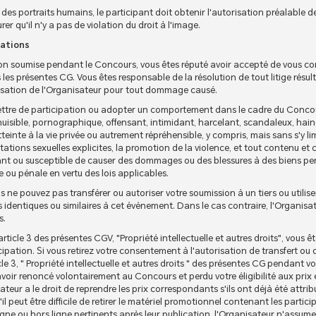
 des portraits humains, le participant doit obtenir l'autorisation préalable 
er qu'il n'y a pas de violation du droit à l'image.
gations
tion soumise pendant le Concours, vous êtes réputé avoir accepté de vous co
es présentes CG. Vous êtes responsable de la résolution de tout litige résult
isation de l'Organisateur pour tout dommage causé.
ttre de participation ou adopter un comportement dans le cadre du Concour
 nuisible, pornographique, offensant, intimidant, harcelant, scandaleux, hai
einte à la vie privée ou autrement répréhensible, y compris, mais sans s'y li
entations sexuelles explicites, la promotion de la violence, et tout contenu 
usant ou susceptible de causer des dommages ou des blessures à des biens p
le ou pénale en vertu des lois applicables.
 ne pouvez pas transférer ou autoriser votre soumission à un tiers ou utilis
és identiques ou similaires à cet événement. Dans le cas contraire, l'Organisat
s.
article 3 des présentes CGV, "Propriété intellectuelle et autres droits", vous 
ipation. Si vous retirez votre consentement à l'autorisation de transfert ou d
le 3, " Propriété intellectuelle et autres droits " des présentes CG pendant v
voir renoncé volontairement au Concours et perdu votre éligibilité aux pri
teur a le droit de reprendre les prix correspondants s'ils ont déjà été attr
 peut être difficile de retirer le matériel promotionnel contenant les partici
ne ou hors ligne pertinents après leur publication, l'Organisateur n'assumer