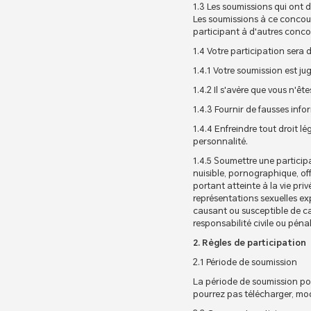
1.3 Les soumissions qui ont 
Les soumissions à ce concou
participant à d'autres conco
1.4 Votre participation sera d
1.4.1 Votre soumission est ju
1.4.2 Il s'avère que vous n'ê
1.4.3 Fournir de fausses infor
1.4.4 Enfreindre tout droit lég
personnalité.
1.4.5 Soumettre une particip
nuisible, pornographique, of
portant atteinte à la vie priv
représentations sexuelles exp
causant ou susceptible de c
responsabilité civile ou pénal
2. Règles de participation
2.1 Période de soumission
La période de soumission po
pourrez pas télécharger, mod