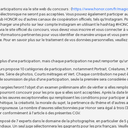
rticipations via le site web du concours : (
https://www.honor.com/fr/mag
 électronique ne seront pas acceptées. Vous pouvez également participer au
club HONOR ou d'autres canaux de coopération officiels, tels qu'Instagram. Po
lécharger une photo sur leur compte Instagram en utilisant le hashtag #
ia le site officiel du concours, vous devez vous inscrire et vous connecter à
 informations pertinentes pour vous identifier de manière unique et vous per
re. Pour en savoir plus sur le traitement de vos données personnelles, veuille
plus d'une participation, mais chaque participation ne peut remporter qu'u
cours propose 10 catégories de participation, notamment Portrait, Créatures, 
re, Série de photos, Courts métrages et Vert. Chaque contribution ne peut 
de soumission de plus d'une participation, seule la première sera considéré
argées feront l'objet d'un examen préliminaire afin de vérifier si elles rempli
ourront concourir pour les prix que si elles sont acceptées. Après la date l
 les œuvres exceptionnelles qui remplissent les conditions pour participer à
thétique, la créativité, la morale du sujet, la pertinence du thème et d'autre
t rigoureuse. Le nombre d'œuvres sélectionnées par Honor sera égal à trois (3
r conformément à l'article 6 des présentes CGV.
composé de 7 experts dans le domaine de la photographie, en particulier de 
ndiaux. Un seul juge sélectionnera les gagnants pour les prix français. Veuil