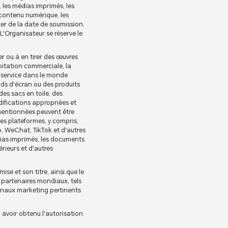
, les médias imprimés, les
 contenu numérique, les
er de la date de soumission.
 L'Organisateur se réserve le
ser ou à en tirer des œuvres
loitation commerciale, la
ou service dans le monde
ds d'écran ou des produits
des sacs en toile, des
difications appropriées et
smentionnées peuvent être
les plateformes, y compris,
ibo, WeChat, TikTok et d'autres
dias imprimés, les documents
rieurs et d'autres
se et son titre, ainsi que le
 partenaires mondiaux, tels
anaux marketing pertinents
u avoir obtenu l'autorisation