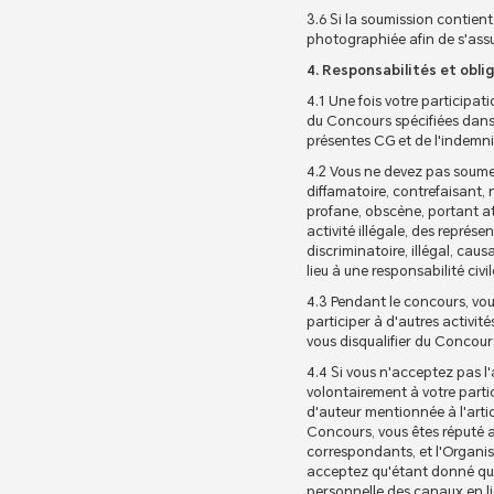
3.6 Si la soumission contient
photographiée afin de s'assur
4. Responsabilités et obli
4.1 Une fois votre participa
du Concours spécifiées dans l
présentes CG et de l'indemn
4.2 Vous ne devez pas soume
diffamatoire, contrefaisant,
profane, obscène, portant att
activité illégale, des représ
discriminatoire, illégal, ca
lieu à une responsabilité civi
4.3 Pendant le concours, vous
participer à d'autres activit
vous disqualifier du Concour
4.4 Si vous n'acceptez pas l'
volontairement à votre partic
d'auteur mentionnée à l'artic
Concours, vous êtes réputé a
correspondants, et l'Organisa
acceptez qu'étant donné qu'il
personnelle des canaux en lig