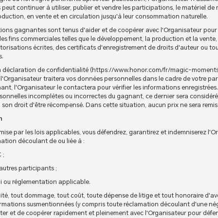
 peut continuer à utiliser, publier et vendre les participations, le matériel de
oduction, en vente et en circulation jusqu'à leur consommation naturelle.
tions gagnantes sont tenus d'aider et de coopérer avec l'Organisateur pour l
s fins commerciales telles que le développement, la production et la vente, 
utorisations écrites, des certificats d'enregistrement de droits d'auteur ou t
s.
 la déclaration de confidentialité (https://www.honor.com/fr/magic-momen
'Organisateur traitera vos données personnelles dans le cadre de votre par
t, l'Organisateur le contactera pour vérifier les informations enregistrées. S
rsonnelles incomplètes ou incorrectes du gagnant, ce dernier sera considé
n droit d'être récompensé. Dans cette situation, aucun prix ne sera remis 
n
mise par les lois applicables, vous défendrez, garantirez et indemniserez l'O
ation découlant de ou liée à :
 ;
'autres participants ;
loi ou réglementation applicable.
lité, tout dommage, tout coût, toute dépense de litige et tout honoraire d'
firmations susmentionnées (y compris toute réclamation découlant d'une nég
ter et de coopérer rapidement et pleinement avec l'Organisateur pour défen