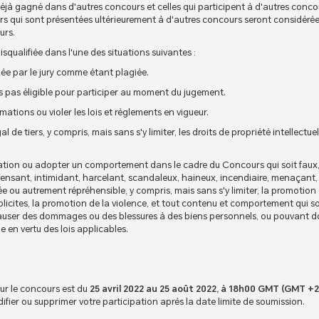
déjà gagné dans d'autres concours et celles qui participent à d'autres conc
rs qui sont présentées ultérieurement à d'autres concours seront considér
urs.
isqualifiée dans l'une des situations suivantes :
gée par le jury comme étant plagiée.
tes pas éligible pour participer au moment du jugement.
mations ou violer les lois et règlements en vigueur.
al de tiers, y compris, mais sans s'y limiter, les droits de propriété intellectuel
ation ou adopter un comportement dans le cadre du Concours qui soit faux, 
fensant, intimidant, harcelant, scandaleux, haineux, incendiaire, menaçant
ée ou autrement répréhensible, y compris, mais sans s'y limiter, la promotion d
licites, la promotion de la violence, et tout contenu et comportement qui soit
auser des dommages ou des blessures à des biens personnels, ou pouvant do
e en vertu des lois applicables.
ur le concours est du
25 avril 2022 au 25 août 2022, à 18h00 GMT (GMT +2
ifier ou supprimer votre participation après la date limite de soumission.