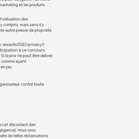
 marketing et les produits
'utilisation des
y compris, mais sans s'y
oute autre preuve de propriété
ts-awards/2022/privacy/)
ticipation à ce concours.
i le prix ne peut être délivré
ré comme ayant
en jeu.
rganisateur contre toute
avocat découlant des
ligence). Vous vous
dre de telles réclamations