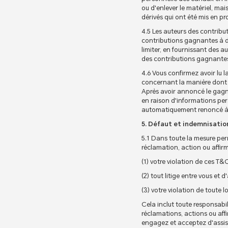
ou d'enlever le matériel, mais
dérivés qui ont été mis en pr
4.5 Les auteurs des contribu
contributions gagnantes à de
limiter, en fournissant des a
des contributions gagnante
4.6 Vous confirmez avoir lu
concernant la manière dont l
Après avoir annoncé le gagnan
en raison d'informations pe
automatiquement renoncé à so
5. Défaut et indemnisatio
5.1 Dans toute la mesure per
réclamation, action ou affirm
(1) votre violation de ces T&C
(2) tout litige entre vous et d
(3) votre violation de toute 
Cela inclut toute responsabi
réclamations, actions ou af
engagez et acceptez d'assis