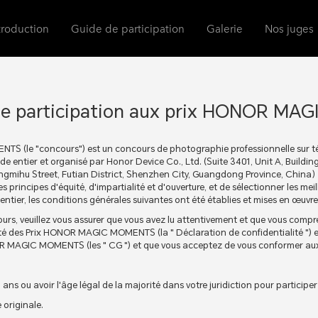
troduction
Guide de participation
Galerie
Nos juges
de participation aux prix HONOR M
S (le "concours") est un concours de photographie professionnelle sur t
ntier et organisé par Honor Device Co., Ltd. (Suite 3401, Unit A, Building
ngmihu Street, Futian District, Shenzhen City, Guangdong Province, China）
es principes d'équité, d'impartialité et d'ouverture, et de sélectionner les mei
ier, les conditions générales suivantes ont été établies et mises en œuvre
urs, veuillez vous assurer que vous avez lu attentivement et que vous comp
ité des Prix HONOR MAGIC MOMENTS (la " Déclaration de confidentialité ") e
R MAGIC MOMENTS (les " CG ") et que vous acceptez de vous conformer aux 
 ans ou avoir l'âge légal de la majorité dans votre juridiction pour participe
 originale.