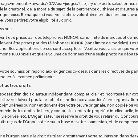
agic-moments-awards/2022/our-judges/). Le jury d'experts sélectionnera l
de la créativité, de la morale du sujet, de la pertinence du thème et d'autres
 rigoureuse. Remarque : si vous vous retirez volontairement du concours avan
, vous perdrez votre éligibilité aux prix.
issions
ivent être prises par des téléphones HONOR, sans limite de marques et de m
s doivent être prises par des téléphones HONOR (sans limite de modèles). Les 
nor (les applications tierces sont acceptées). Veuillez vous assurer que votr
 moins 1000 pixels et que le volume de données d'une seule photo ne dépas
votre soumission répond aux exigences ci-dessus dans les directives de parti
houer à l'examen préliminaire.
 et autres droits
sposez d'un droit d'auteur indépendant, complet, clair et incontesté sur vot
ttez ne doivent pas faire l'objet d'une licence accordée à une organisation 
 rémunérées ou non) et doivent être votre œuvre originale, non copiée ou vol
reindre les droits de tiers, y compris les droits de propriété intellectuelle, les
 la vie privée, etc. L'Organisateur se réserve le droit de vous retirer du Conco
oduits reçus de l'Organisateur sur la base de votre soumission, et de compense
 à l'Organisateur le droit d'utiliser gratuitement votre soumission dans de