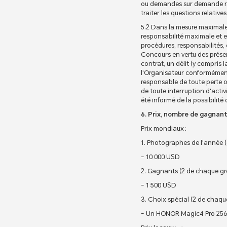
ou demandes sur demande rais
traiter les questions relative
5.2 Dans la mesure maximale a
responsabilité maximale et e
procédures, responsabilités
Concours en vertu des présen
contrat, un délit (y compris 
l'Organisateur conformément
responsable de toute perte o
de toute interruption d'activ
été informé de la possibilit
6. Prix, nombre de gagnan
Prix mondiaux：
1. Photographes de l'année (
- 10 000 USD
2. Gagnants (2 de chaque gro
- 1 500 USD
3. Choix spécial (2 de chaqu
- Un HONOR Magic4 Pro 256G