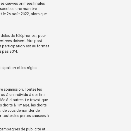
es œuvres primées finales
 aspects d'une manière
t le 26 août 2022, alors que
odèles de téléphones ; pour
entrées doivent être post-
e participation est au format
se pas 30M.
cipation et les règles
re soumission. Toutes les
ou à un individu à des fins
ée à d'autres. Le travail que
 droits à l'image, les droits
urs, de vous demander de
r toutes les pertes causées à
s campagnes de publicité et