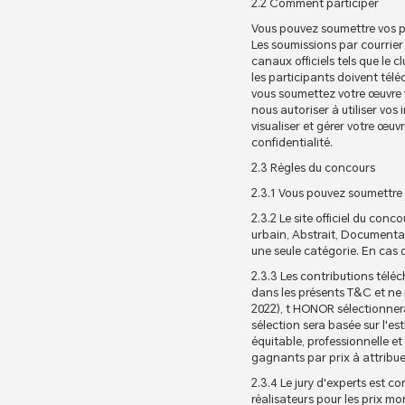
2.2 Comment participer
Vous pouvez soumettre vos pa
Les soumissions par courrier
canaux officiels tels que le 
les participants doivent té
vous soumettez votre œuvre v
nous autoriser à utiliser vos
visualiser et gérer votre œuv
confidentialité.
2.3 Règles du concours
2.3.1 Vous pouvez soumettre 
2.3.2 Le site officiel du con
urbain, Abstrait, Documentai
une seule catégorie. En cas 
2.3.3 Les contributions téléch
dans les présents T&C et ne p
2022), t HONOR sélectionnera
sélection sera basée sur l'es
équitable, professionnelle e
gagnants par prix à attribue
2.3.4 Le jury d'experts est 
réalisateurs pour les prix mo