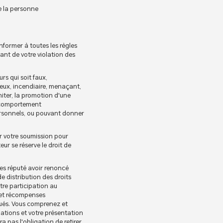
de la personne
nformer à toutes les règles
ant de votre violation des
s qui soit faux,
neux, incendiaire, menaçant,
miter, la promotion d'une
et comportement
ersonnels, ou pouvant donner
er votre soumission pour
eur se réserve le droit de
êtes réputé avoir renoncé
e distribution des droits
otre participation au
x et récompenses
ibués. Vous comprenez et
pations et votre présentation
a pas l'obligation de retirer