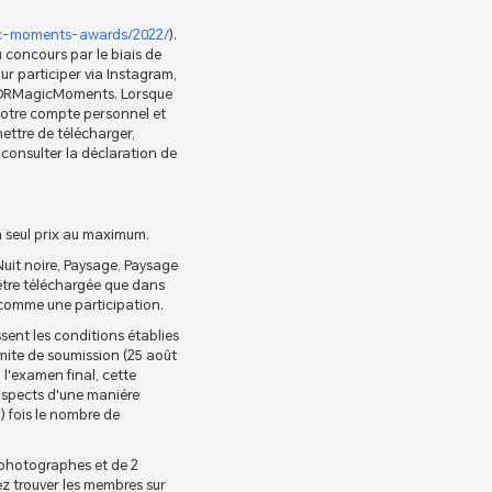
ic-moments-awards/2022/
).
 concours par le biais de
ur participer via Instagram,
HONORMagicMoments. Lorsque
 votre compte personnel et
mettre de télécharger,
z consulter la déclaration de
n seul prix au maximum.
Nuit noire, Paysage, Paysage
être téléchargée que dans
e comme une participation.
ssent les conditions établies
imite de soumission (25 août
 l'examen final, cette
s aspects d'une manière
) fois le nombre de
5 photographes et de 2
lez trouver les membres sur