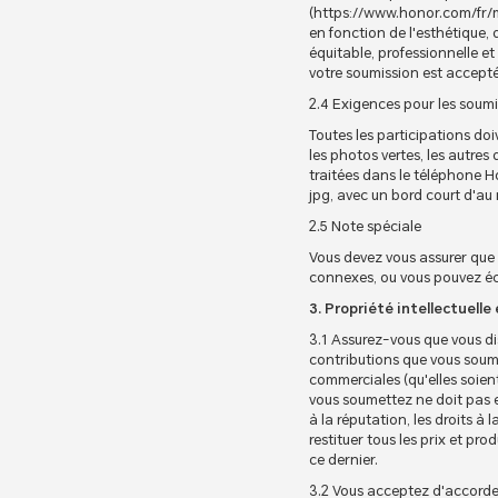
(https://www.honor.com/fr/m
en fonction de l'esthétique, 
équitable, professionnelle et
votre soumission est acceptée
2.4 Exigences pour les soum
Toutes les participations do
les photos vertes, les autre
traitées dans le téléphone Ho
jpg, avec un bord court d'au
2.5 Note spéciale
Vous devez vous assurer que 
connexes, ou vous pouvez éc
3. Propriété intellectuelle
3.1 Assurez-vous que vous di
contributions que vous soume
commerciales (qu'elles soient
vous soumettez ne doit pas enf
à la réputation, les droits à
restituer tous les prix et pr
ce dernier.
3.2 Vous acceptez d'accorder