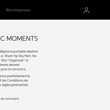
Récompenses
AGIC MOMENTS
éléphone portable destiné
 6, Shum Yip Sky Park, No.
(the "Organizer" or
lleures œuvres
 pour le concours.
renez parfaitement la
t les Conditions de
règles pertinentes.
r au concours.