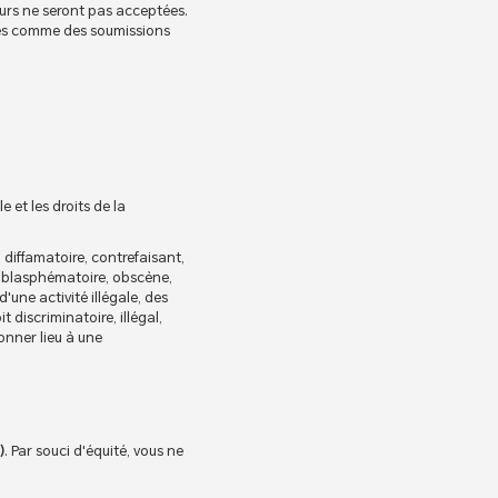
ours ne seront pas acceptées.
ées comme des soumissions
le et les droits de la
diffamatoire, contrefaisant,
, blasphématoire, obscène,
'une activité illégale, des
 discriminatoire, illégal,
nner lieu à une
)
. Par souci d'équité, vous ne