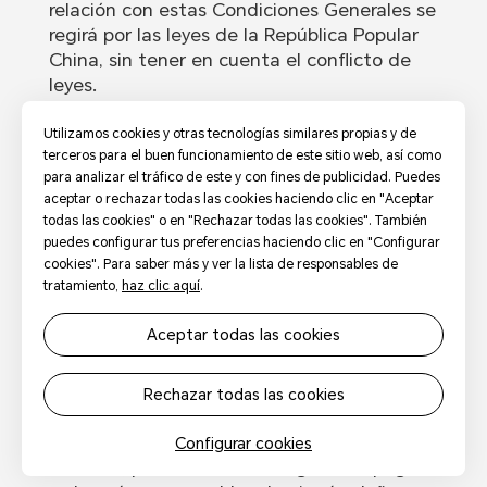
relación con estas Condiciones Generales se
regirá por las leyes de la República Popular
China, sin tener en cuenta el conflicto de
leyes.
9. Exención de responsabilidad
Utilizamos cookies y otras tecnologías similares propias y de
9.1 Usted reconoce que las ideas y/o
terceros para el buen funcionamiento de este sitio web, así como
para analizar el tráfico de este y con fines de publicidad. Puedes
conceptos utilizados en las propuestas de
aceptar o rechazar todas las cookies haciendo clic en "Aceptar
otros participantes pueden ser similares a
todas las cookies" o en "Rechazar todas las cookies". También
los de su propuesta. Usted entiende y
puedes configurar tus preferencias haciendo clic en "Configurar
acepta que no se podrá reclamar al
cookies". Para saber más y ver la lista de responsables de
Organizador por dicha similitud creativa y/o
tratamiento,
haz clic aquí
.
conceptual.
aceptar todas las cookies
9.2 El uso y la navegación por el sitio web
corren por su cuenta y riesgo. Ni HONOR ni
ninguna de las partes, patrocinadores del
rechazar todas las cookies
título, patrocinadores del evento, o afiliados
y socios de HONOR involucrados en la
configurar cookies
creación, producción o entrega de la página