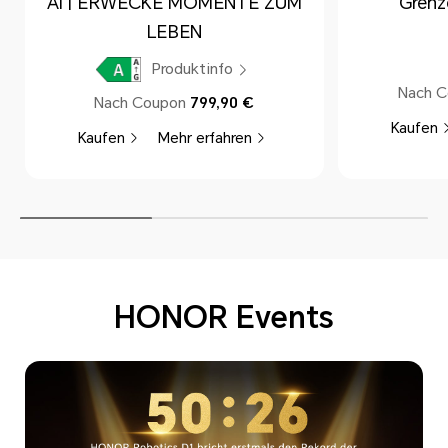
AI | ERWECKE MOMENTE ZUM
Grenz
LEBEN
Produktinfo
Nach C
Nach Coupon
799,90 €
Kaufen
Kaufen
Mehr erfahren
HONOR Events