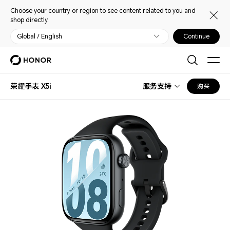
Choose your country or region to see content related to you and
shop directly.
Global / English
Continue
荣耀手表 X5i
服务支持
购买