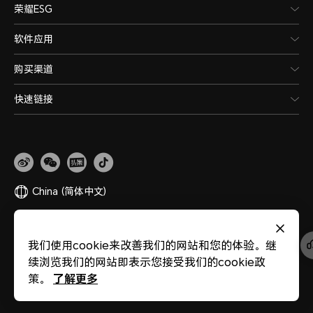
荣耀ESG
软件应用
购买渠道
快速链接
China
(简体中文)
网站地图
隐私政策
使用条款
关于cookies
法律信息
除名查询
我们使用cookie来改善我们的网站和您的体验。继
版权所有 © 荣耀终端股份有限公司 2020-2026 保留一切权利。
粤公网安备
续浏览我们的网站即表示您接受我们的cookie政
44030002002883
粤ICP备20047157号
医疗器械网络交易服务第三方平台备案
了解更多
策。