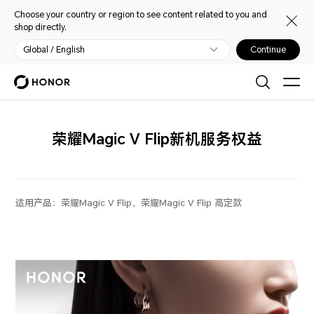
Choose your country or region to see content related to you and
shop directly.
Global / English
Continue
荣耀Magic V Flip新机服务权益
适用产品：
荣耀Magic V Flip，荣耀Magic V Flip 高定款