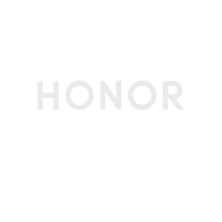
触摸屏
多点触控，最多支持10点触控
屏占比
95.66%(备注:数据来源于荣耀实验室，仅供参
考。)
屏幕刷新率
最高120Hz
护眼功能
照明闪烁检测、3840Hz超高频PWM调光、离焦
视力舒缓、自然色彩显示、护眼模式、类自然光护
眼、助眠显示、AI舒适亮度调节、硬件级低蓝光
(备注:本产品非医疗器械，不具有治疗功能。)
显示技术
HDR显示（图片和视频）、超动态显示、臻彩显
示
存储
运行内存
12GB(备注:可使用的内存容量小于此值，因为手机
（RAM）
软件占用部分空间。)
机身内存
256GB(备注:可使用的内存容量小于此值，因为手
（ROM）
机软件占用部分空间。)
拍摄功能
后置摄像头
2亿像素广角摄像头(f/1.9光圈，支持OIS光学防抖)
+ 5000万像素潜望长焦(f/2.8光圈，支持OIS光学