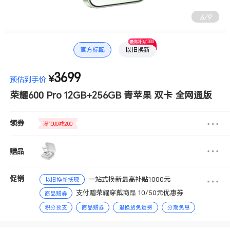
6
/
9
最高补贴1000
官方标配
以旧换新
3699
¥
预估到手价
荣耀600 Pro 12GB+256GB 青苹果 双卡 全网通版
领券
满1000减200
赠品
促销
一站式换新最高补贴1000元
以旧换新抵现
支付赠荣耀穿戴商品 10/50元优惠券
商品赠券
积分预支
商品赠券
退换货免运费
分期免息
赠送积分