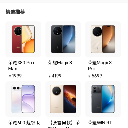
满，不管放桌面还是揣口袋都好
看。 日常用下来更是顺手，滑动屏
精选推荐
幕跟手流畅，刷视频打游戏都稳
定，拍照出片色彩自然讨喜，续航
也能轻松撑满一整天。客服响应很
及时，有小问题很快就解决，整个
购机体验从头到尾都舒服，想要换
手机的朋友真的可以看看这款，国
补期入手性价比拉满。
荣耀X80 Pro
荣耀Magic8
荣耀Magic8
Max
Pro
1999
4199
5699
￥
￥
￥
荣耀600 超级版
【张雪同款】荣
荣耀WIN RT