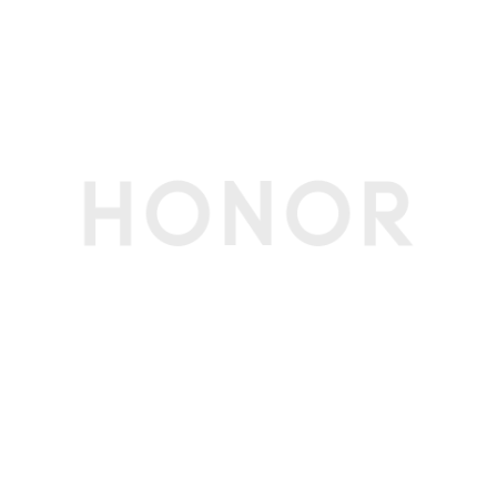
实用工具
智能遥控、指南针、手电筒、镜子、日历、图库、
音乐、视频、计算器、笔记、录音机、天气、时
钟、换机克隆、文件管理、系统管家、健康使用手
机
图库功能
分身Live、Live拼图出框、Live动图消除、AI消
除、路人移除、反光消除、褶皱去除、动态照片拼
图、AI超清、AI扩图、AI抠图、AI风格、人脸修
复、智能美颜、水印编辑、一键大片、图库语义搜
索、精彩时刻、荣耀剪辑等(备注:分身Live功能需
OTA升级支持。)
其他
SIM卡类型
nano卡
质保
主机1年（内置电池），充电器1年
3C证书编号
2026011606863549
电信设备进网许
02-E219-261113
可证编号
生产者名称
荣耀终端股份有限公司
生产者地址
深圳市福田区香蜜湖街道东海社区红荔西路8089
号深业中城6号楼A单元3401