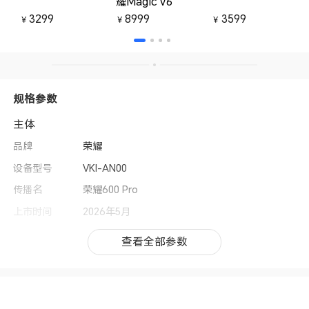
耀Magic V6
3299
8999
3599
￥
￥
￥
规格参数
主体
品牌
荣耀
设备型号
VKI-AN00
传播名
荣耀600 Pro
上市时间
2026年5月
操作系统
MagicOS 10（基于Android 16）
查看全部参数
查看全部参数
用户界面
MagicOS 10
CPU型号
天玑8550 Elite
CPU核数
八核