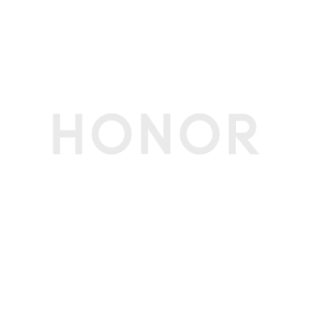
超级快充，指充电器输出功率为 80W，实际充电
功率会随不同场景智能变化，请以实际使用情况为
准。需搭配原装有线超级快充充电器及原装充电线
缆使用。)
无线充电
支持50W荣耀无线超级快充，支持无线反向充(备
注:最大支持50W无线超级快充，需单独购买充电
规格不小于50W的荣耀超级快充无线充电器。实
际充电功率会随不同场景智能变化，请以实际使用
情况为准。)
智能充电模式
支持
网络
网络制式
支持移动 5GA/5G/4G+/4G/2G，电信 5GA/5G/
4G+/4G，联通5GA/5G/4G+/4G/3G/2G，广电
5GA/5G/4G+/4G
支持 4×4 MIMO天线技术 / 载波聚合技术 / HPUE
/ HO RxD
支持双卡双通(备注:1、主卡指SIM卡管理中开通默
认移动数据的卡。
2、卡槽1、2可以任意切换为默认移动数据卡。
3、如果两张都是电信卡，副卡（非默认移动数据
卡）必须开通电信VoLTE业务，才能同时使用电
信双卡。
4、5G/4G网络使用，需要根据运营商网络和相关