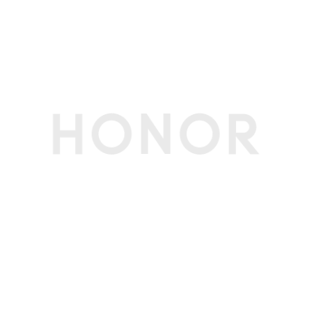
像、夜景模式、人像模式（含美颜美妆）、专业模
式、慢动作、全景、录像、HDR拍照、滤镜、水
印、文档扫描、鹰眼抓拍、舞台模式、超级微距、
笑脸抓拍、声控拍照、定时拍摄、智能广角、月亮
模式、连拍、AI超清长焦、长焦画中画等
电池
电池类型
锂离子聚合物电池（荣耀青海湖电池）
电池容量
8000mAh（典型值）(备注:电池额定容量为 7800
mAh)
标配充电器
荣耀80W超级快充充电器
无线充电器
支持，最大50W无线快充(备注:无线充电底座需另
行购买)
理论待机时间
最长可达30天(备注:上述数据为实验室数据，实际
待机时间，视当地的实际网络情况和使用习惯而有
所不同。)
理论通话时间
理论4G通话时间：最长可达63小时(备注:上述数
据为实验室数据，实际通话时间，视当地的实际网
络情况和使用习惯而有所不同。)
快充功能
80W荣耀超级快充(支持最大20V/4A超级快充，
兼容11V/6A或10V/4A超级快充)(备注:80W 荣耀