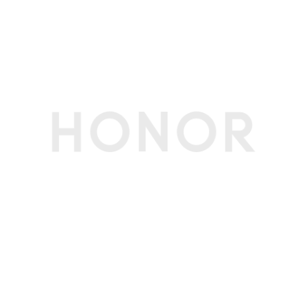
频)、QZSS(L1+L5双频)、NavIC(L1+L5双频)、A-
GNSS
支持蜂窝网络定位、WLAN网络定位
蓝牙
BT6.0，支持低功耗蓝牙(BLE)、LE Audio、Aura
cast ，支持SBC、AAC、LDAC、aptX、aptXH
D、LHDC3.0、LHDC4.0、LHDC5.0、LC3，支
持ASHA、LE Audio助听器协议
OTG
支持（反向供电时最大输出电流1A/5V）
NFC支付
支持
投屏
支持无线投屏
多媒体
扬声器数量
2个
麦克风数量
2个
拾音功能
VoIP/CS通话AI降噪、蓝牙耳机远程录音(备注:VoI
P通话AI降噪和蓝牙耳机远程录音功能需配合相应
的应用使用，请以实际体验为准。)
传感器
加速度传感器
支持