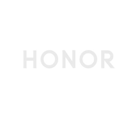
业务部署情况确定是否支持。
5、双卡双通功能跟频段组合和网络覆盖相关。
6、支持5G SA。)
网络功能
荣耀优速通、环球行、智慧选网、Link Turbo X
网络加速(备注:荣耀优速通功能在网络拥塞下根据
使用场景智能生效，且限期免费使用，该功能实现
与运营商业务部署相关，请以实际体验为准。)
接口
数据线接口
USB Type-C，USB 2.0(备注:标配数据线支持US
B 2.0。)
耳机接口
USB Type-C(备注:仅支持 Type-C 数字耳机。)
充电接口类型
Type-C
传输功能
WLAN功能
支持Wi-Fi 6（802.11 ax）和802.11 a/b/g/n/ac
支持2x2 MIMO，160MHz，MU-MIMO
支持2.4GHz和5GHz
WLAN 支持WLAN热点、WLAN直连
定位
支持北斗(B1I+B1C+B2a三频)、GPS(L1+L5双
频)、GLONASS(G1)、Galileo(E1+E5a+E5b三