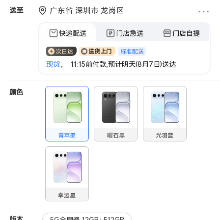
广东省 深圳市 龙岗区
送至
快递配送
门店急送
门店自提
标准配送
次日达
送货上门
现货
， 11:15前付款,预计明天(8月7日)送达
颜色
青苹果
曜石黑
光羽蓝
幸运星
版本
5G全网通 12GB+512GB