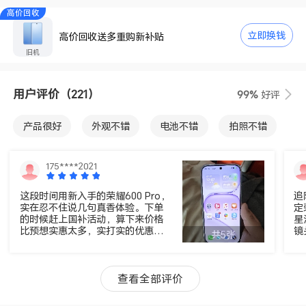
高价回收
立即换钱
高价回收送多重购新补贴
旧机
用户评价
（221）
99%
好评
产品很好
外观不错
电池不错
拍照不错
屏幕不错
运行速度快
包装不错
音质很好
175****2021
手感好
这段时间用新入手的荣耀600 Pro，
追
实在忍不住说几句真香体验。下单
定
的时候赶上国补活动，算下来价格
星
比预想实惠太多，实打实的优惠拿
镜
共5张
到手，完全没有额外套路。 物流更
事自然
是超出预期，付款后第二天就送到
片
了，拆开包装完好无损，包装盒手
透
感细腻，拿出手机的瞬间就被惊
游
查看全部评价
艳。机身线条流畅温润，后置模组
绝
设计简约精致，拿在手里辨识度拉