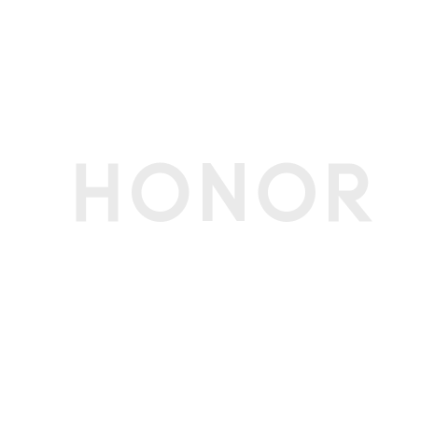
接近光传感器
支持
指纹传感器
支持（超声波指纹），支持指纹解锁
霍尔传感器
支持(备注:支持霍尔做磁吸，不支持皮套)
指南针
支持
陀螺仪
支持
重力传感器
支持
环境光传感器
支持
NFC
支持读/写模式、卡模拟模式（荣耀钱包，NFC-SI
M，HCE）(备注:1：NFC-SIM需放在SIM1卡槽使
用
2：NFC感应区在手机背部摄像头右侧)
红外传感器
支持(备注:支持遥控发射，不支持自学习功能)
软件规格
软件名称
荣耀终端智能设备人机交互通信软件V9.0
个人助理