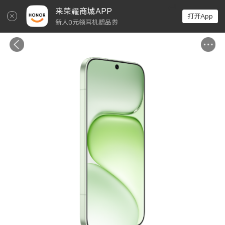
↵
来荣耀商城APP
打开App
新人0元领耳机赠品券