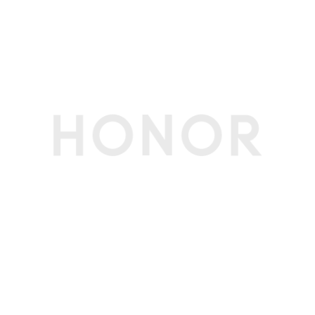
Turbo X、GPU Turbo X、智慧互联、智慧运
存、语音控制呼叫、多屏协同、电脑模式、智慧视
觉、智慧识屏、全屏翻译、语音翻译、AI字幕、智
慧多窗、深色模式、电子书模式、状态互动AO
D、纯净文件管理、荣耀分享、快捷启动及手势、
应用分身、换机克隆、名片扫描、备份与恢复、服
务维修模式(备注:1、快捷启动及手势：含指关节截
屏、双指关节录屏、拿起手机亮屏、双击亮屏、双
击熄屏、YOYO记忆、全局批注、翻转手机静音、
拿起手机减弱音量、电源键唤醒智慧语音。
2、智慧视觉：含智能抠图、文字提取、扫码、智
能识别、翻译、文档扫描、卡证扫描。)
屏幕
屏幕尺寸
6.57英寸(备注:显示屏采用圆角设计，按照标准矩
形测量屏幕的对角线长度为6.57英寸（实际可视
区域略小）)
屏幕色域
真10.7亿色，DCI-P3广色域
屏幕比例
19.48:9(备注:正面可视区)
屏幕类型
AMOLED
屏幕分辨率
FHD+ 2728x1264 像素(备注:该分辨率对应标准
矩形，实际屏幕有效像素略少。)