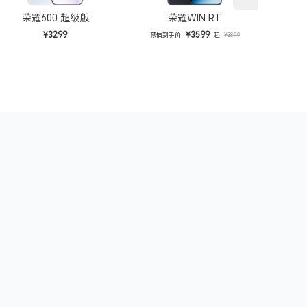
荣耀600 超级版
荣耀WIN RT
¥3299
¥3599
预估到手价
起
预估
¥3899