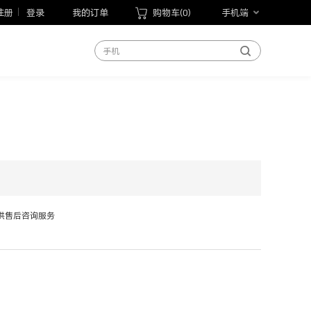
荣耀MagicBook Pro 14 2026
注册
登录
我的订单
购物车(
0
)
手机端
荣耀平板20
手机
笔记本
平板
手表
手环
以旧换新
手写笔
荣耀Magic V6
供售后咨询服务