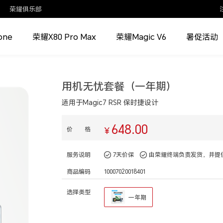
荣耀俱乐部
one
荣耀X80 Pro Max
荣耀Magic V6
暑促活动
用机无忧套餐（一年期）
适用于Magic7 RSR 保时捷设计
648.00
价 格
¥
服务说明
7天价保
由荣耀终端负责发货，并提
商品编码
10007020018401
选择类型
一年期