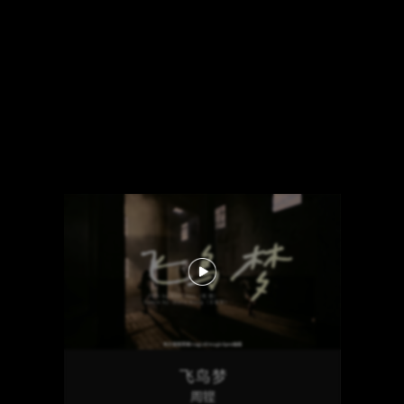
飞鸟梦
周铿