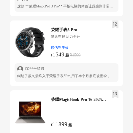
这款 **荣耀MagicPad 3 Pro** 平板电脑的体验让我感到非常满意，它在多个方面都表现出色。首先，它的 **屏幕显示效果极为出色**，色彩饱满且细腻，无论是观影还是处理文档，画面呈现都非常清晰流畅。配合高音频性能的扬声器，为媒体娱乐和生产力办公提供了绝佳的体验。 其次，**系统流畅性**让我印象深刻。搭载的最新操作系统稳定且响应迅速，应用切换无卡顿，操作体验非常丝滑。再加上大容量电池的续航表现，日常使用中基本告别频繁充电的烦恼，非常适合长时间出门使用。 **外观设计精致，做工扎实**。金属边框与高清屏幕完美结合，具有高级感，同时也非常轻薄便携。无论是商务用户还是娱乐爱好者，都能感受到它带来的品质享受。 此外，这款平板在 **生产力工具功能** 上也非常强大，办公应用优化良好，支持多任务分屏操作，笔记、文档处理十分便捷，搭配手写笔使用，效率显著提升。 总之，荣耀MagicPad 3 Pro 是同价位段内极具竞争力的一款产品，既适合日常娱乐，又能够满足高效办公需求，非常值得推荐。
12
荣耀手表5 Pro
健康在腕 活力全开
预估到手价
1549
¥1599
¥
起
132****6715
纠结了很久最终入手荣耀手表5Pro,用了半个月彻底被圈粉，必须来给个五星好评！ 首先颜值和质感完全超出预期，1.5英寸的AMOL ED屏幕显示清晰细腻，3000尼特的峰值亮度就算大太阳下看信息也毫无压力。表冠的阻尼感太舒服了，转动时的“咔哒”声很有质感，背部陶瓷材质亲肤不闷汗，戴一整天手腕也没有不适感，不管搭运动装还是日常通勤的衣服都很百搭。 最让我惊喜的是健康监测功能，无感血压监测真的太省心了，不用手动操作就能全天自动记录， 戴了三天就生成了详细的风险评估报告，和家里的血压计对比过数据很精准，有国家二类医疗器械认证果然靠谱。ECG心电检测操作简单，轻轻按一下就能出结果，还支持防猝筛查，给家里长辈用也特别放心。 续航能力完全颠覆了我对智能手表的认知，515 mAh大电池名不虚传，我平时全开通知、每天测几次血压和心电、偶尔记录运动，用了一周还剩3 0%的电，再也不用天天充电焦虑。运动模式也很专业，北极星定位系统太给力了，跑步时轨迹完全不飘移，AI教练的指导也很实用，新手跟着练也能掌握正确节奏。 触控操作流畅丝滑，功能界面逻辑清晰，上手难度低，长辈也能快速学会使用。1599元的起售价能买到这么全面的功能，性价比真的没话说。
13
荣耀MagicBook Pro 16 2025 HUNTER版
11899
¥
起