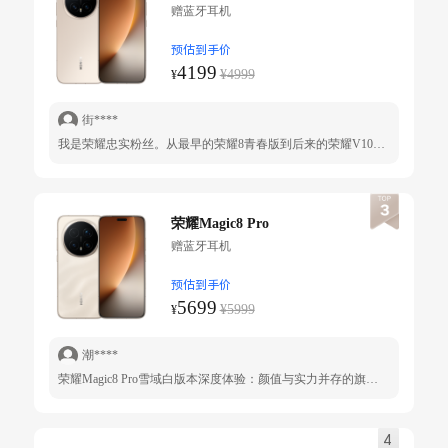
赠蓝牙耳机
预估到手价
4199
¥4999
¥
街****
我是荣耀忠实粉丝。从最早的荣耀8青春版到后来的荣耀V10后来又是荣耀V20再换的荣耀X40GT竞速版。5月份又换了荣耀GTPRO留着自己玩游戏非常好续航能力很强。家里给妈妈买的荣耀play8T前段时间又给妈妈换了荣耀X70。我对象原来用的华为畅享70PRO。现在也给她换个新的M8旗舰机。她非常喜欢这个天青釉。现在家里全家人都用荣耀手机。非常喜欢荣耀手机性价比很高。
荣耀Magic8 Pro
赠蓝牙耳机
预估到手价
5699
¥5999
¥
潮****
荣耀Magic8 Pro雪域白版本深度体验：颜值与实力并存的旗舰之作 一、外观设计：纯净美学与质感碰撞 荣耀Magic8 Pro雪域白版本以纯色背板搭配家族式“方圆宇宙”设计语言，摄像头模组中央印有“AiMAGE”字样，整体简约而不失高级感。背板采用特殊工艺处理，呈现细腻磨砂质感，有效减少指纹沾染，同时在光线折射下泛着淡淡珠光，兼具视觉美感与握持舒适度。机身右侧新增的AI相机融合按键，可快速唤醒相机及AI功能，成为白色背板上的点睛之笔。 二、屏幕显示：护眼与观感的双重升级 6.71英寸OLED等深四曲屏在白色机身衬托下更显通透，支持2808×1256分辨率、120Hz LTPO自适应刷新率及4320Hz高频PWM调光，夜间使用护眼效果显著。6000尼特峰值亮度确保户外强光下画面依旧清晰，微曲屏弧度控制精准，兼顾操作手感与防误触需求。 总结：颜值党与实用派的理想之选
4