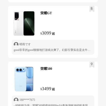
8
荣耀GT
3099
¥
起
晴雨です
good非常的good狠狠地打游戏太爽了。幻影引擎实在是太牛逼了直接给我原神加了60帧而且只要温度不高就可以一直稳定爽玩真的太爽了。相当于pc里的英伟达大力水手一样神奇的赛博华佗。只不过这个是本身就已经完美运行60帧然后体验在翻倍了属实牛逼。整体温度控制确实不错而且九块九的散热器也非常nice。电量续航确实是短板但也还好。今天算了一下15分钟冲了六十多格电太猛了。想起了我第一次买的荣耀线上手机荣耀十。那部手机看完发布会就买了实在是太喜欢在当时实在是泰裤辣那个配色和性能。现在重回线上的第一步手机我也是看完发布会就立马下单了，性能整体使用非常的流畅而且有一块非常不错的屏幕和比较优秀的相机。红外和nfc都给到了外观上看上去也很不错做工优秀要是金属边框更好了没有也没事毕竟2199这个价格必定会有取舍钱要花在刀刃上就好了每个人按需购买就好了。喜欢就买实际两天的体验下来确实非常的喜欢。希望以后的荣耀线上手机重回巅峰我会期待你们的新机发布会的。
9
荣耀500
3499
¥
起
180****7675
- 续航能力强：荣耀500搭载的8000mAh青海湖电池续航表现十分出色，用户无需频繁充电。早8点满电出门，经过刷视频、聊微信、导航等一整天的重度使用后，晚上回家还能剩30%电量，真正实现了两天一充，彻底告别了充电宝依赖。 - 性能表现佳：标准版搭载的骁龙8s Gen4芯片性能强劲，日常使用中，多APP切换丝滑不卡顿，能够满足使用需求。 - 影像效果好：荣耀500的2亿像素主摄拍照效果出色，清晰度极高，拍风景、拍笔记，放大裁切后依旧清晰。其自带的6款胶片算法也很实用，不用调参数、修图，就能拍出有复古氛围感的照片。此外，人像拍摄时皮肤质感自然，小瑕疵能被弱化，AI人像模式的虚化效果也很自然。 - 屏幕体验舒适：其配备的6.55英寸1.5K直屏，支持120Hz刷新率与3840Hz PWM调光，滑动流畅且功耗更低，暗光环境下无频闪，长时间观看不易疲劳。屏幕的亮度也足够，在户外强光下也能清晰可视。 - 外观设计美观：荣耀500的外观设计很漂亮