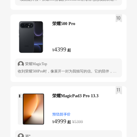
10
荣耀500 Pro
4399
¥
起
荣耀MagicTop
收到荣耀500Pro时，像展开一封为我独写的信。它的陪伴，让寻常日子泛起了细密的光。 最触动我的，是它凝视世界的方式。镜头下的生活忽然有了诗的质地：枯萎植物的叶脉成为地图，窗上雨痕折射出彩虹，黄昏的光被细细收藏。它教会我，美不在远方，而在俯身拾起的此刻。 它更是沉默的守护者。续航如深海般可靠，陪伴我漫长的日夜而不倦；信号如古树根脉，在角落深处依然紧握一缕连接。它不喧哗，却总在需要时稳稳接住我所有的表达——那些深夜未写完的字句、偶然闪现的灵感、与亲人通话时忍不住的笑意。 科技在此隐退为温暖的背景。我钟意的，正是这份笃定的“懂得”——它不只是一台设备，更是时光的见证者，以沉静的姿态将流动的日常沉淀为确切的珍贵。在纷繁的世界里，它让我确信：真正的陪伴，是让你更安心地成为自己。
11
荣耀MagicPad3 Pro 13.3
预估到手价
4999
¥5399
¥
起
湘*