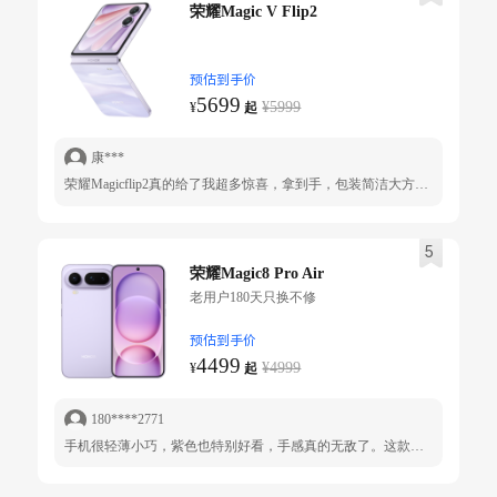
荣耀Magic V Flip2
预估到手价
5699
¥5999
¥
起
康***
荣耀Magicflip2真的给了我超多惊喜，拿到手，包装简洁大方，打开后手机静静地躺在里面，温润的机身颜色，搭配精致的工艺，质感满满，拿在手上就是一整个爱不释手，颜值党真的无法抗拒！ 不得不说，4.0英寸的外屏真的超实用！展开折痕几乎看不见。 荣耀Magicflip2真的处处给我惊喜，无论是颜值、性能还是拍照，都完全符合我的期待。 如果你也在纠结选哪款折叠屏手机，相信我， 选它准没错！
5
荣耀Magic8 Pro Air
老用户180天只换不修
预估到手价
4499
¥4999
¥
起
180****2771
手机很轻薄小巧，紫色也特别好看，手感真的无敌了。这款手机超出预期啦，日常使用很流畅。有些功能比较不错比如光太暗会提醒，眼睛离太近会提醒