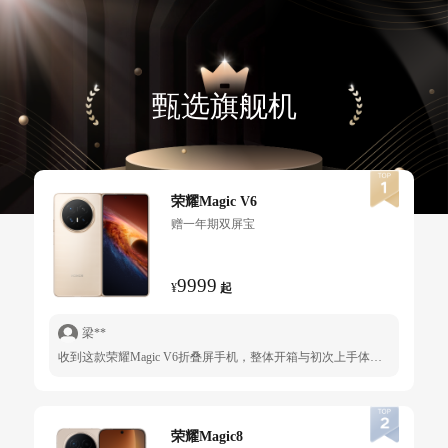
甄选旗舰机
荣耀Magic V6
赠一年期双屏宝
9999
¥
起
梁**
收到这款荣耀Magic V6折叠屏手机，整体开箱与初次上手体验十分令人满意，从外包装设计到真机使用感受都展现出旗舰机型该有的品质。手机外包装采用沉稳大气的深灰色哑光硬质礼盒，外层塑封完好，能够直观确认是全新正品。打开包装后，内部布局规整有序，手机、120W氮化镓快充头、数据线以及定制保护壳分区摆放，层次分明，既体现了精致的设计感，也让开箱的仪式感拉满，能看出品牌在包装细节上的用心打磨。 取出真机后，整机的做工质感更是让人眼前一亮。机身缝隙处理均匀严密，铰链开合顺滑且阻尼感适中，没有松动或异响问题。白色后盖搭配金色环形铰链的设计轻奢大气，材质细腻不易沾染指纹，握持手感圆润舒适。屏幕无划痕、漏光与坏点，出厂保护膜平整完好，整机成色完美，完全符合全新旗舰的品控水准。 MagicOS运行流畅稳定，桌面滑动、应用开启、多任务切换全程丝滑。折叠屏专属的分屏、平行视界等功能适配成熟，大屏操作逻辑清晰，上手门槛低，无论是日常社交娱乐还是轻办公，都能带来高效舒适的体验。原装120W快充配件功率充足，氮化镓充电头小巧便携，附赠的定制保护壳做工扎实，能够很好地保护机身。 综合来看，本次开箱体验堪称完美，精致的包装、出色的机身做
荣耀Magic8