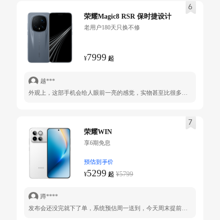
6
荣耀Magic8 RSR 保时捷设计
老用户180天只换不修
7999
¥
起
越***
外观上，这部手机会给人眼前一亮的感觉，实物甚至比很多第三方评测展示的照片更耐看些。系统上，从V5换过来的，系统多了些小细节，有很多以前华为特有的功能，多了AI键，拍照和收藏确实更方便。屏幕颜色显示感觉比折叠屏好很多，拍照变焦超流畅，不知道有没有拍照构图建议，后面再研究一下。屏幕、AI、拍照、电池都没短板，应该是当前市面上最好用的旗舰机了。
7
荣耀WIN
享6期免息
预估到手价
5299
¥5799
¥
起
蹲****
发布会还没完就下了单，系统预估周一送到，今天周末提前到了，点赞👍。这次的win比我之前买的GTPRO特色更加鲜明，荣耀这次算是把产品出到我心坎上了：高性能SoC、大电池、无线充。作为配合我的Magic8PRO的副机，完美互补。芯片性能8PRO同款，玩游戏还有额外的风扇散热，打起来更给力，新的版本推送升级后，刚好有我玩的《绝区零》优化，着色器编译速度确实快的多，速度快了很多，甚至比我的8PRO还快，优化很好。外放音质8PRO同款扬声器，低音非常好，打起游戏来更有氛围感了。屏幕素质不错，色彩表现到位，护眼效果杠杠的，甚至觉得比我的8PRO还要看着舒服。风扇噪音很小，现在冬天我甚至可以不开，仅仅是温热，调度很不错，夏天温度上来了，风扇就能用上了。电池太大了，根本用不完。。。爽玩一整天了可以说，去除影响要素，妥妥的手机中的“六边形战士”，没短板。打电话也没问题，通话音质很清晰。有了无线充，再也不用担心尾插松垮了，随充随拿没有线缆束缚。另外新主题也很有意思哈。😬