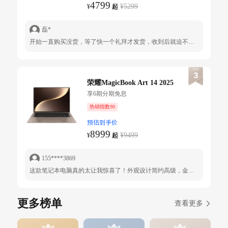
4799
¥5299
¥
起
磊*
开始一直购买没货，等了快一个礼拜才发货，收到后就迫不及待的打开包装验货开机，不错反应挺快的，用过一段时间后再说吧
荣耀MagicBook Art 14 2025
享6期分期免息
热销指数90
预估到手价
8999
¥9499
¥
起
155****3869
这款笔记本电脑真的太让我惊喜了！外观设计简约高级，金属机身质感十足，重量轻巧，日常通勤、出差携带毫无负担。性能更是强悍，搭载的处理器运行流畅，多任务处理轻松应对，无论是处理复杂文档、剪辑视频，还是运行大型软件都毫无压力，完全满足了我的工作和娱乐需求。屏幕显示色彩鲜艳、清晰细腻，看电影、修图视觉体验超棒。续航能力也很给力，满电状态下可以支撑我一整天的工作，再也不用担心电量焦虑。散热表现出色，长时间使用也不会发烫。细节设计贴心，键盘手感舒适，打字回弹有力，还有丰富的接口，使用起来特别方便。
更多榜单
查看更多