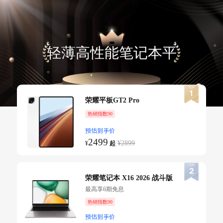
轻薄高性能笔记本平
板
荣耀平板GT2 Pro
热销指数90
预估到手价
2499
¥2899
¥
起
荣耀笔记本 X16 2026 战斗版
最高享6期免息
热销指数90
预估到手价