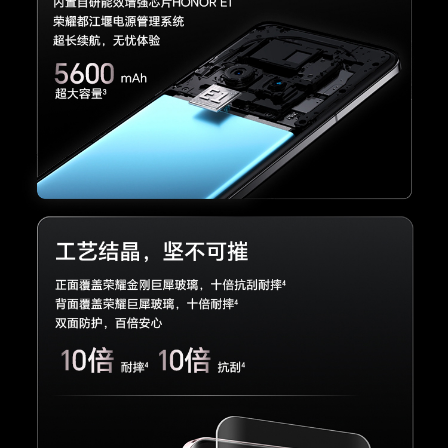
1080P慢动作视频：120/240FPS
视频录制格式包括H.264和HEVC
变焦范围最高可达0.5x-10x
广角主摄像头支持OIS视频防抖
长焦摄像头支持OIS视频防抖
超广角摄像头支持EIS视频防抖
支持视频美肤
支持音频变焦
支持立体声收音
支持蓝牙耳机收音
电影模式： HDR Vivid最高可达4K 30FPS，10bit
Magic-Log最高可达4K 60FPS
延时摄影模式最高可达4K
前置摄像头视频
4K视频拍摄：30FPS
拍摄
1080P视频拍摄：30/60 FPS
720P视频拍摄：30FPS
视频录制格式包括H.264
支持两焦段变焦（0.8x/1x）
支持EIS视频防抖
支持视频美肤
支持多镜录像
支持音频聚焦
支持立体声收音
支持蓝牙耳机收音
防抖模式
电子防抖、光学防抖