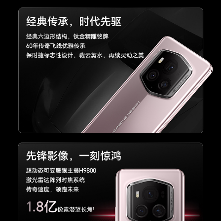
触摸屏
多点触控，最多支持10点触控
屏占比
93.20%(备注:数据来源于荣耀实验室，仅供参
考。)
屏幕刷新率
支持120Hz自适应动态刷新率(备注:屏幕支持1/10/
30/60/90/120Hz，不同应用界面及游戏画面下，
屏幕刷新率可能略有不同，请以实际体验为准。)
显示技术
HDR显示（图片和视频）、LTPO 1~120Hz自适
应刷新率、视频画质增强
护眼技术
4320Hz PWM调光、护眼模式、类自然光护眼、
助眠显示、自然色彩显示
存储
运行内存
24GB(备注:可使用的内存容量小于此值，因为手
（RAM）
机软件占用部分空间。)
机身内存
1TB(备注:可使用的内存容量小于此值，因为手机
（ROM）
软件占用部分空间。)
拍摄功能
后置摄像头
后置摄像头：5000万像素广角摄像头(f/1.4-f/2.0
光圈，支持LOFIC技术，支持OIS光学防抖) + 1.8