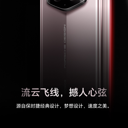
用
2：NFC感应区在手机背部中间位置)
加速度传感器
支持
接近光传感器
支持
指纹传感器
支持（屏内指纹），支持指纹解锁
霍尔传感器
支持
指南针
支持
陀螺仪
支持
重力传感器
支持
其他传感器
激光雷达阵列对焦系统、后置色温传感器；前置：
3D TOF
气压计
支持
软件规格
软件名称
荣耀终端智能设备人机交互通信软件V7.0
个人助理