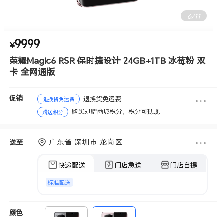
7
/
11
9999
¥
荣耀Magic6 RSR 保时捷设计 24GB+1TB 冰莓粉 双
卡 全网通版
促销
退换货免运费
退换货免运费
购买即赠商城积分，积分可抵现
赠送积分
广东省 深圳市 龙岗区
送至
快递配送
门店急送
门店自提
标准配送
颜色