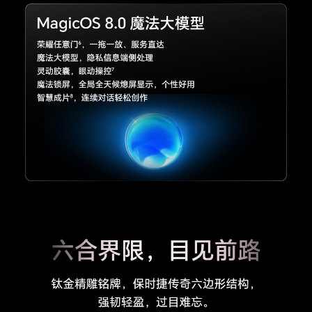
FDD）/联通4G（LTE FDD）/电信 4G（LTE FD
D） /广电（TD-LTE/LTE FDD）(备注:4G网络使
用，需要根据运营商网络和相关业务部署情况确定
是否支持。)
3G网络制式
主卡/副卡：3G网络制式 联通3G（WCDMA）(备
注:3G网络使用，需要根据运营商网络和相关业务
部署情况确定是否支持。)
2G网络制式
主卡/副卡：2G网络制式 移动2G（GSM）、联通
2G（GSM）、电信2G（CDMA 1X）(备注:2G网
络使用，需要根据运营商网络和相关业务部署情况
确定是否支持。)
通信芯片
支持，荣耀自研射频增强芯片
网络功能
荣耀鸿燕通信、环球行、智慧选网、Link Turbo
X网络加速
接口
数据线接口
USB Type-C，USB 3.2 GEN1，支持DP1.2(备注:
1. USB 3.2 GEN1功能需搭配支持USB 3.2 GEN1的
数据线（非标配，需另行购买）使用。
2. 标配数据线支持USB 2.0。)
耳机接口
USB Type-C