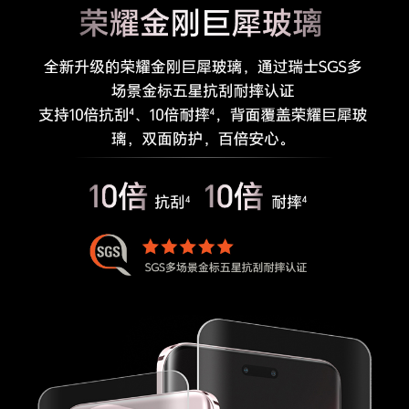
实用工具
智能遥控、指南针、手电筒、镜子、日历、图库、
音乐、视频、计算器、笔记、录音机、天气、时
钟、换机克隆、文件管理、系统管家、健康使用手
机
图库功能
智慧成片、图库语义搜索、精彩时刻、一键大片、
荣耀剪辑
其他
SIM卡类型
nano卡
3C证书编号
2024011606602799
电信设备进网许
00-E219-248061
可证编号
生产者名称
荣耀终端股份有限公司
生产者地址
深圳市福田区香蜜湖街道东海社区红荔西路8089
号深业中城6号楼A单元3401