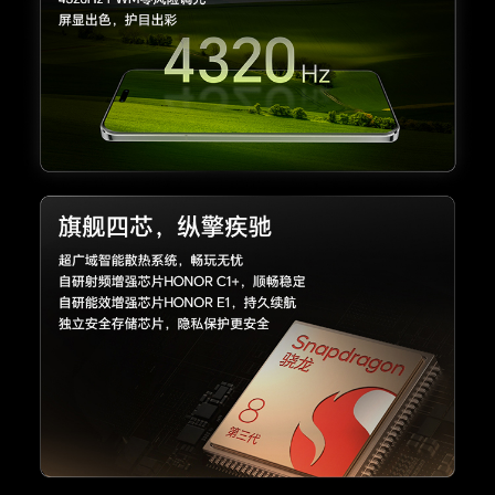
无线充电
支持66W荣耀无线超级快充，支持无线反向充
电。(备注:最大支持66W无线超级快充，需单独购
买荣耀超级快充无线充电器或无线车充。实际充电
功率会随不同场景智能变化，请以实际使用情况为
准。)
智能充电模式
支持
网络
网络制式
支持移动/电信 5G/4G+/4G/2G，联通5G/4G+/
4G/3G/2G，广电5G/4G+/4G(备注:1. 主卡指SIM
卡管理中开通默认移动数据的卡。
2. 卡槽1、2可以任意切换为默认移动数据卡。
3. 如果两张都是电信卡，副卡（非默认移动数据
卡）必须开通电信VoLTE业务，才能同时使用电
信双卡。
4. 5G/4G网络使用，需要根据运营商网络和相关
业务部署情况确定是否支持。)
5G网络制式
主卡/副卡：移动5G（NR）/联通5G（NR）/电信
5G（NR）/广电5G（NR）(备注:5G网络使用，需
要根据运营商网络和相关业务部署情况确定是否支
持。)
4G网络制式
主卡/副卡：4G网络制式 移动4G（TD-LTE/LTE