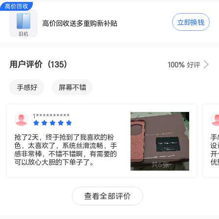
高价回收
立即换钱
高价回收送多重购新补贴
旧机
用户评价
（135）
100%
好评
手感好
屏幕不错
1**********
抢了2天，终于抢到了我喜欢的粉
手
色，太喜欢了，系统丝滑流畅，手
设
感非常棒，不错不错啊，有需要的
开
可以放心大胆的下单子了。
优
共6张
查看全部评价