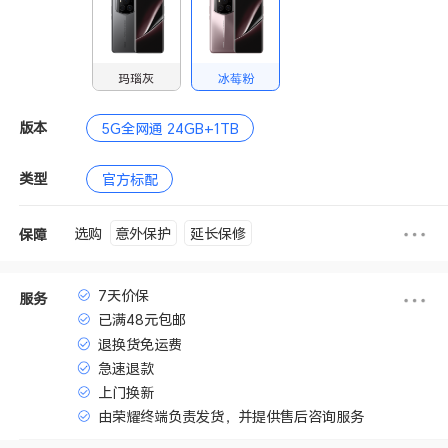
玛瑙灰
冰莓粉
版本
5G全网通 24GB+1TB
类型
官方标配
意外保护
延长保修
选购
保障
7天价保
服务
已满48元包邮
退换货免运费
急速退款
上门换新
由荣耀终端负责发货，并提供售后咨询服务