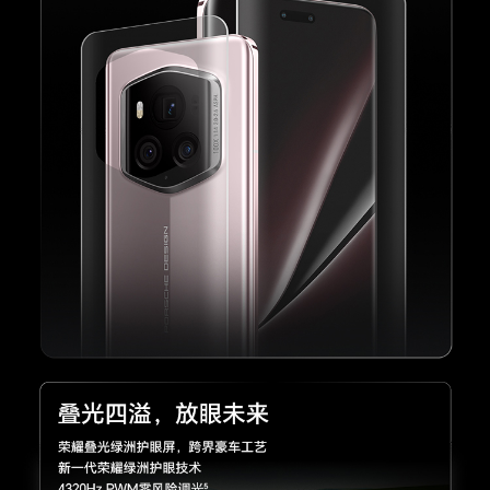
拍摄功能
后置摄像头：鹰眼精彩抓拍、电影模式、多镜录
像、AI摄影、高像素模式、延时摄影、广角、大光
圈、夜景模式、超级微距、人像模式（含美肤）、
专业模式、慢动作、全景、滤镜、水印、笑脸抓
拍、声控拍照、定时拍摄、文档扫描、微电影
前置摄像头：人像模式、滤镜、笑脸抓拍、自拍镜
像、声控拍照、定时拍摄、手势拍照、夜景模式、
水印模式、高像素模式、多镜录像
电池
电池类型
锂离子聚合物电池
电池容量
5600mAh（典型值）(备注:电池额定容量为 5500
mAh)
理论充电时间
43min
快充功能
手机支持最大20V/4A超级快充，兼容11V/6A或10
V/4A或10V/2.25A或5V/4.5A超级快充，兼容9V/
2A快充。手机同时支持66W无线超级快充，支持
无线反向充电。(备注:有线超级快充需搭配原装有
线超级快充充电器与充电线使用，无线超级快充需
单独购买相应的荣耀超级快充无线充电器使用。实
际充电功率会随不同场景智能变化，请以实际使用
情况为准。)