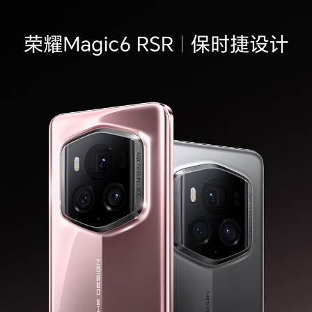
CPU频率
1×Cortex-X4 3.3GHz+3×Cortex-A720 3.2GHz
+2×Cortex-A720 3.0GHz+2×Cortex-A520 2.3
GHz(备注:实际运行频率因应用负载智能调整。)
GPU
Adreno 750
双卡
双卡双待，部分场景下支持双通
机身尺寸
162.5mm（长）×75.8mm（宽）×8.9mm（厚）
(备注:实际尺寸依配置、制造工艺、测量方法的不
同可能有所差异。)
机身重量
约237克（含电池）(备注:实际重量依配置、制造
工艺、测量方法的不同可能有所差异。)
特色功能
智慧成片、图库语义搜索、灵动胶囊、魔法锁屏、
任意门、全屏熄屏显示、智慧摆台、桌面大文件夹
自定义、收藏空间、平行空间、个人事务中心、Y
OYO助理、个性化锁屏、反诈防火墙、智慧识
码、隔空滑动屏幕、隔空截屏、智能旋转屏幕和辅
助拍照、气息唤醒、YOYO建议、Magic 文本、
OS Turbo X、GPU Turbo X、智慧互联、智慧运
存、语音控制呼叫、多屏协同、电脑模式、智慧视
觉、智慧识屏、全屏翻译、语音翻译、AI字幕、智
慧多窗、深色模式、电子书模式、状态互动AO
D、纯净文件管理、注视不熄屏、注视来电音量减
弱、荣耀分享、快捷启动及手势、应用分身、换机