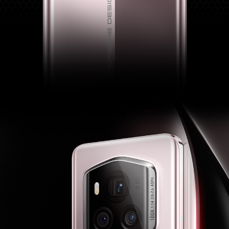
Glonass
支持
北斗
支持，可支持B1I+B1C+B2a三频
A-GNSS
支持
伽利略
支持，可支持E1 + E5a双频
多媒体
扬声器数量
2个
麦克风数量
3个
音效
DTS:X® Ultra音效
立体声扬声器
支持
拾音功能
VoIP视频通话AI降噪、蓝牙耳机远程录音、后摄3
MIC录像音频变焦、前摄3MIC录像音频聚焦(备注:
VoIP视频通话AI降噪和蓝牙耳机远程录音功能需
配合相应的应用使用，请以实际体验为准。)
传感器
NFC
支持读/写模式、卡模拟模式（荣耀卡包，NFC-SI
M，HCE）(备注:1：NFC-SIM需放在SIM1卡槽使