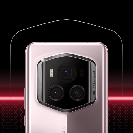
充电接口类型
Type-C
传输功能
WLAN
支持
WLAN 热点
支持
WLAN 协议
802.11 a/b/g/n/ac/ax/be，2x2 MIMO(备注:需
要搭配相应的Wi-Fi7路由器使用)
WLAN 频率
2.4GHz和5GHz
WLAN 直连
支持
蓝牙
BT5.3，支持BLE、SBC、AAC、LDAC、APT
X、APTX HD
OTG
支持（反向供电时最大输出电流1A/5V）
NFC支付
支持
GPS
支持
蜂窝网络定位
支持
WLAN 网络定
支持
位