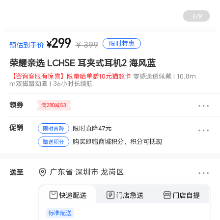
1
/
9
299
【咨询客服有惊喜】限量晒单赠10元猫超卡
零感通透佩戴 | 10.8m
限时特惠
¥
¥ 399
预估到手价
m双磁路动圈 | 36小时长续航
荣耀亲选 LCHSE 耳夹式耳机2 海风蓝
【咨询客服有惊喜】限量晒单赠10元猫超卡
零感通透佩戴 | 10.8m
m双磁路动圈 | 36小时长续航
领券
满280减53
促销
限时直降47元
限时直降
购买即赠商城积分，积分可抵现
赠送积分
广东省 深圳市 龙岗区
送至
快递配送
门店急送
门店自提
标准配送