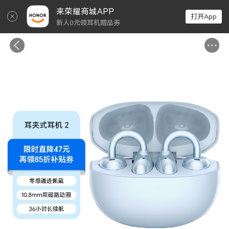
↵
来荣耀商城APP
打开App
新人0元领耳机赠品券