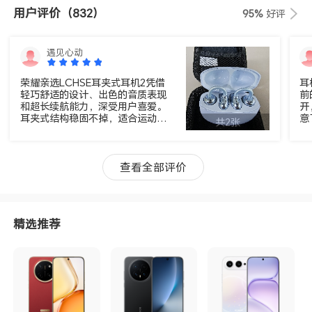
用户评价
（832）
95%
好评
遇见心动
荣耀亲选LCHSE耳夹式耳机2凭借
耳
轻巧舒适的设计、出色的音质表现
前
和超长续航能力，深受用户喜爱。
开
耳夹式结构稳固不掉，适合运动和
意
共2张
日常使用；10.8mm双磁路动圈带来
音
细腻动听的音效；36小时综合续航
的
搭配快充功能，使用更省心。整体
觉
性价比高，是值得入手的高品质耳
递
查看全部评价
机。
评
精选推荐