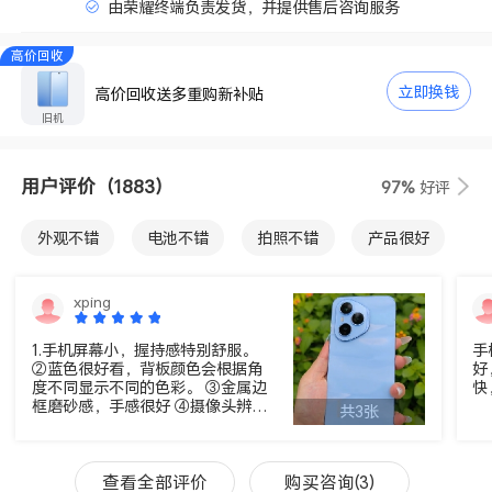
由荣耀终端负责发货，并提供售后咨询服务
高价回收
立即换钱
高价回收送多重购新补贴
旧机
用户评价
（1883）
97%
好评
外观不错
电池不错
拍照不错
产品很好
屏幕不错
运行速度快
超级防水
物流不错
xping
手感好
性价比高
内存很好
1.手机屏幕小，握持感特别舒服。
手
②蓝色很好看，背板颜色会根据角
好
度不同显示不同的色彩。 ③金属边
快
框磨砂感，手感很好 ④摄像头辨识
共3张
度很高
查看全部评价
购买咨询(3)