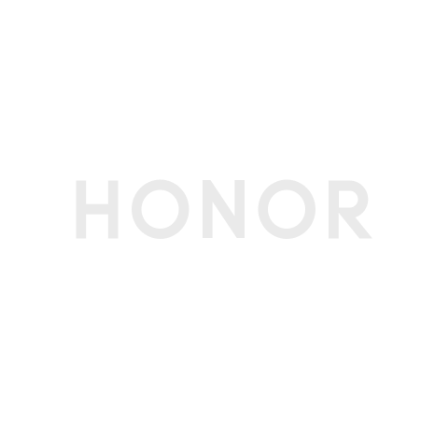
前置拍摄功能
动态照片、人像模式、夜景模式、滤镜、笑脸抓
拍、自拍镜像、声控拍照、定时拍摄、手势拍照、
水印模式、高像素模式、自拍环形补光、多镜录像
等
后置拍摄功能
AI超级长焦、舞台模式、鹰眼精彩抓拍、鹰眼自动
抓拍、雅顾人像艺术风格、胶片模拟、智能追焦、
主角追焦、动态照片、延时摄影、AI摄影、广角、
大光圈、多镜录像、夜景模式、人像模式（含美颜
美妆）、专业模式、慢动作、全景、录像、HDR
拍照、微电影、滤镜、水印、文档扫描、超级微
距、笑脸抓拍、声控拍照、定时拍摄、智能广角、
长焦画中画、月亮模式、超级夜景视频、连拍、高
像素模式等
电池
电池类型
锂离子聚合物电池（荣耀青海湖电池）
电池容量
7200mAh（典型值）(备注:电池额定容量为 7020
mAh。)
标配充电器
荣耀90W超级快充充电器
无线充电器
支持，最大50W无线快充。(备注:无线充电底座需
另行购买。)
理论充电时间
约54分钟(备注:充电数据来源于荣耀实验室测试结