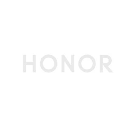
屏幕类型
AMOLED
屏幕分辨率
FHD+ 2736x1264 像素(备注:该分辨率对应标准
矩形，实际屏幕有效像素略少。)
触摸屏
多点触控，最多支持10点触控
屏占比
93.88%(备注:数据来源于荣耀实验室，仅供参
考。)
屏幕刷新率
最高120Hz
护眼功能
3840Hz超高频PWM调光、干眼友好、离焦视力
舒缓、自然色彩显示、护眼模式、类自然光护眼、
助眠显示(备注:本产品非医疗器械，不具有治疗功
能。)
显示技术
HDR显示（图片和视频）、超动态显示、臻彩显
示
存储
运行内存
12GB(备注:可使用的内存容量小于此值，因为手机
（RAM）
软件占用部分空间。)
机身内存
512GB(备注:可使用的内存容量小于此值，因为手
（ROM）
机软件占用部分空间。)