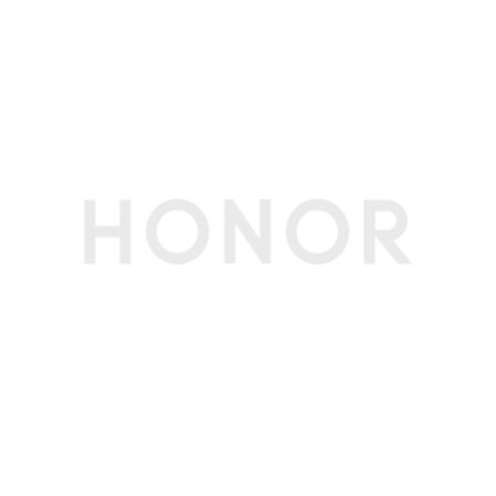
OTG
支持（反向供电时最大输出电流1A/5V）
NFC支付
支持
投屏
支持无线投屏
多媒体
扬声器数量
2个
麦克风数量
2个
拾音功能
VoIP/CS通话AI降噪、蓝牙耳机远程录音(备注:VoI
P通话AI降噪和蓝牙耳机远程录音功能需配合相应
的应用使用，请以实际体验为准。)
传感器
加速度传感器
支持
接近光传感器
非实体器件，使用超声代替
指纹传感器
支持（屏内指纹），支持指纹解锁
指南针
支持
陀螺仪
支持