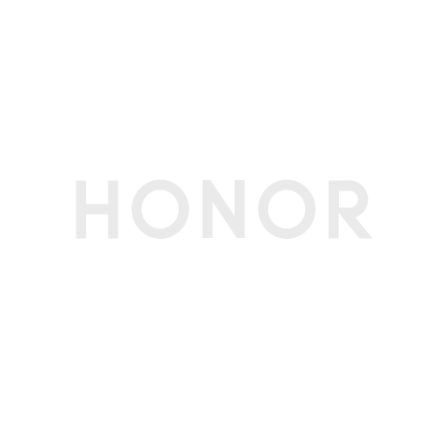
持。)
其他
SIM卡类型
nano卡
质保
主机1年（内置电池），充电器1年
3C证书编号
2025011606774839
电信设备进网许
02-E219-251245
可证编号
生产者名称
荣耀终端股份有限公司
生产者地址
深圳市福田区香蜜湖街道东海社区红荔西路8089
号深业中城6号楼A单元3401