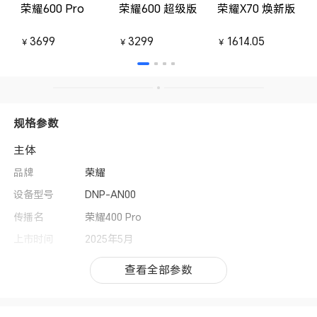
荣耀600 Pro
荣耀600 超级版
荣耀X70 焕新版
3699
3299
1614.05
￥
￥
￥
规格参数
主体
品牌
荣耀
设备型号
DNP-AN00
传播名
荣耀400 Pro
上市时间
2025年5月
操作系统
MagicOS 9.0（基于Android 15）
查看全部参数
查看全部参数
用户界面
MagicOS 9.0
CPU型号
第三代骁龙8移动平台