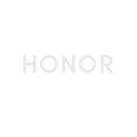
重力传感器
支持
环境光传感器
支持
NFC
支持读/写模式、卡模拟模式（荣耀钱包，NFC-SI
M，HCE）(备注:1：NFC-SIM需放在SIM1卡槽使
用。
2：NFC感应区在手机背部摄像头右侧。)
其他传感器
色温传感器
软件规格
软件名称
荣耀终端智能设备人机交互通信软件V8.0
个人助理
实用工具
智能遥控、指南针、手电筒、镜子、日历、图库、
音乐、视频、计算器、笔记、录音机、天气、时
钟、换机克隆、文件管理、系统管家、健康使用手
机
图库功能
AI消除、路人移除、反光消除、褶皱去除、动态照
片拼图、AI超清、AI扩图、AI抠图、AI风格、人脸
修复、智能美颜、水印编辑、一键大片、图库语义
搜索、精彩时刻、荣耀剪辑(备注:反光消除、褶皱
去除、动态照片拼图、AI抠图功能需OTA升级支