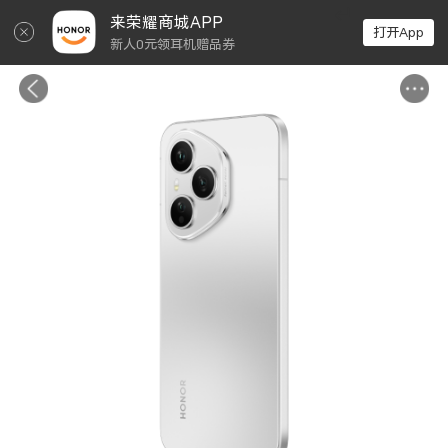
↵
来荣耀商城APP
打开App
新人0元领耳机赠品券