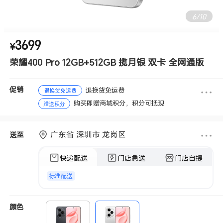
6
/
10
3699
¥
荣耀400 Pro 12GB+512GB 揽月银 双卡 全网通版
促销
退换货免运费
退换货免运费
购买即赠商城积分，积分可抵现
赠送积分
广东省 深圳市 龙岗区
送至
快递配送
门店急送
门店自提
标准配送
颜色