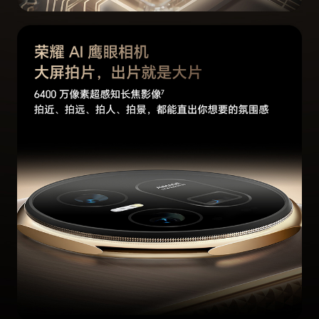
M，HCE）(备注:*NFC-SIM需放在SIM1卡槽使
用。 *NFC感应区在手机背部中上位置。)
加速度传感器
支持
接近光传感器
支持
指纹传感器
支持（侧指纹），支持指纹解锁(备注:*指纹是与
电源键复用，设置-生物识别和密码-指纹)
霍尔传感器
支持
指南针
支持
陀螺仪
支持
重力传感器
支持
其他传感器
Flicker传感器+色温传感器，激光对焦系统
软件规格
软件名称
荣耀终端智能设备人机交互通信软件V8.0
个人助理
实用工具
智能遥控、指南针、手电筒、镜子、日历、图库、
音乐、视频、计算器、笔记、录音机、天气、时