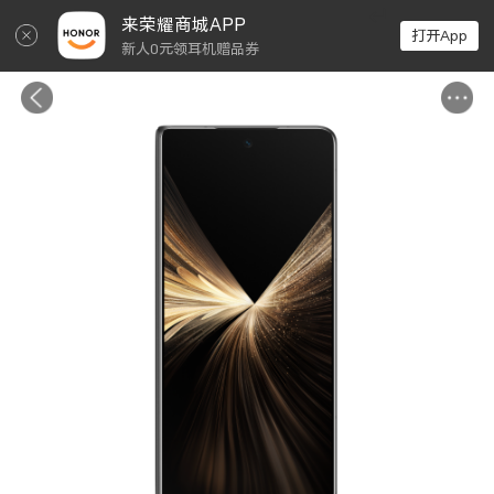
↵
来荣耀商城APP
打开App
新人0元领耳机赠品券