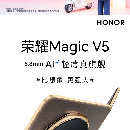
示、AI声纹降噪、智慧隐私通话、振动增强
CPU型号
骁龙8至尊版（Snapdragon 8 Elite）
CPU核数
八核
CPU频率
2×Prime 4.32GHz+6×Performance 3.53GHz
GPU
Adreno™830
双卡
双卡双待
机身尺寸
暖白色版本： 展开态 长 x 宽 x 厚：156.8 x 145.9
x 4.1 mm 折叠态 长 x 宽 x 厚: 156.8 x 74.3x 8.8
mm 其他颜色版本： 展开态 长 x 宽 x 厚：156.8
x 145.9 x 4.2 mm 折叠态 长 x 宽 x 厚: 156.8 x 7
4.3x 9 mm(备注:*实际尺寸/重量依配置、制造工
艺、测量方法的不同可能有所差异。展开态厚度，
不包含屏幕边框。重量及整机尺寸不包含内外屏保
护膜)
机身重量
暖白色：约217克（含电池）；
其他颜色：约222克（含电池）；(备注:*实际尺
寸/重量依配置、制造工艺、测量方法的不同可能
有所差异。重量及整机尺寸不包含内外屏保护膜)
安全功能
AI换脸检测、安全存储、手机盾、密码保险箱、模
糊位置、隐私助手、平行空间、反诈防火墙、应用