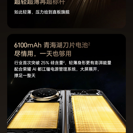
准。)
后置摄像头照片
最大可支持9216 × 6912像素(备注:*不同拍照模式
分辨率
的照片像素可能有差异，请以实际为准。)
后置摄像头摄像
摄像最大可支持3840 × 2160像素(备注:*不同拍摄
分辨率
模式的视频像素可能有差异，请以实际为准。)
前置摄像头照片
最大可支持5120x3840像素(备注:*不同拍照模式
分辨率
的照片像素可能有差异，请以实际为准。)
前置摄像头摄像
摄像最大可支持3840×2160像素(备注:*不同拍照
分辨率
模式的照片像素可能有差异，请以实际为准。)
防抖模式
EIS+OIS
后置拍摄功能
AI超级长焦、舞台模式、鹰眼精彩抓拍、鹰眼自动
抓拍、雅顾人像艺术风格、胶片模拟、智能追焦、
主角追焦、动态照片、延时摄影、AI摄影、广角、
大光圈、双景录像、夜景模式、人像模式（含美颜
美妆）、专业模式、慢动作、全景、录像、HDR
拍照、微电影、滤镜、水印、文档扫描、超级微
距、笑脸抓拍、声控拍照、定时拍摄、智能广角、
长焦画中画、月亮模式、超级夜景视频、连拍、高
像素模式等
前置拍摄功能
人像模式、滤镜、笑脸抓拍、自拍镜像、声控拍