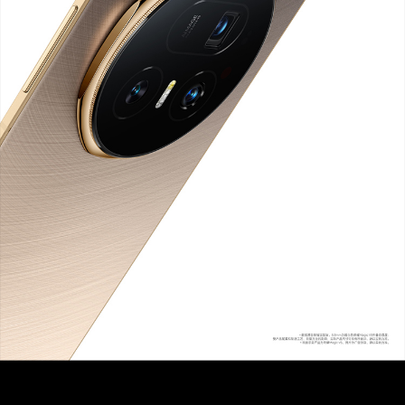
锁、支付保护中心、隐私时刻、应用跳转弹窗提醒
屏幕
屏幕尺寸
内屏：7.95英寸
外屏：6.43英寸(备注:*显示屏采用圆角设计，按
照标准矩形测量时，内屏屏幕的对角线长度是7.9
5英寸（实际可视区域略小），外屏屏幕的对角线
长度是6.43英寸（实际可视区域略小）。)
屏幕色域
10.7亿色，DCI-P3广色域
屏幕比例
内屏：9.75:9
外屏：20:9
屏幕类型
内屏：可折叠柔性OLED屏
外屏：OLED
屏幕分辨率
内屏：2352x2172像素
外屏：2376x1060 像素(备注:*该分辨率对应标准
矩形，实际屏幕有效像素略少。)
触摸屏
多点触控，最多支持10点触控
屏幕刷新率
1~120Hz LTPO自适应动态刷新率(备注:*屏幕支
持1/10/30/40/60/90/120Hz，不同应用界面及游
戏画面下，屏幕刷新率可能略有不同，请以实际体