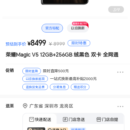
4
/
9
最高补贴2000
官方标配
以旧换新
8499
限时特惠
¥
¥ 8999
预估到手价
荣耀Magic V5 12GB+256GB 绒黑色 双卡 全网通
促销
限时直降500元
限时直降
一站式换新最高补贴2000元
以旧换新抵现
退换货免运费
分期免息
赠送积分
广东省 深圳市 龙岗区
送至
快递配送
门店急送
门店自提
标准配送