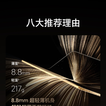
验为准。)
护眼功能
4320Hz超高频PWM调光、干眼友好、离焦视力
舒缓、护眼模式、助眠显示、类自然光护眼、自然
色彩显示(备注:*本产品非医疗器械，不具有治疗
功能。)
显示技术
全域低功耗LTPO护眼屏
存储
运行内存
12GB
（RAM）
机身内存
256GB(备注:*可使用的内存容量小于此值，因为
（ROM）
手机软件占用部分空间。)
拍摄功能
后置摄像头
后置三摄： 5000万像素广角摄像头(f/1.6光圈) +
5000万像素超广角摄像头(f/2.0光圈)+ 6400万像
素潜望式长焦摄像头(f/2.5 光圈) ，支持激光对
焦，支持后置色温传感器(备注:*不同拍照模式的
照片像素可能有差异，请以实际为准。)
前置摄像头
2000万像素广角摄像头（f/2.2光圈，内屏）+200
0万像素广角摄像头（f/2.2光圈，外屏）(备注:*不
同拍照模式的照片像素可能有差异，请以实际为