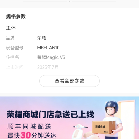
规格参数
主体
品牌
荣耀
设备型号
MBH-AN10
传播名
荣耀Magic V5
上市时间
2025年7月
操作系统
MagicOS 9.0.1 （基于Android 15）
查看全部参数
查看全部参数
用户界面
MagicOS 9.0.1
MagicOS功能
荣耀YOYO智能体、AI打车、AI制作PPT、AI编
程、AI识屏、AI意图搜索（语义搜索、内容搜
索）、AI魔法修图（一语消除物体、AI识别路人消
除、反光消除、褶皱去除、人脸表情修复、人脸闭
眼修复、AI超清、智能抠图、AI扩图）、AI字幕、
AI翻译、AI通话助理、AI帮写、YOYO记忆(帮记
日程、帮记账号、帮记屏幕内容）、AI图生视频、
荣耀全品牌分享、荣耀换机克隆、AI晕动舒缓显