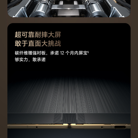
3G网络制式
主卡/副卡：联通3G（WCDMA）
2G网络制式
主卡/副卡：移动2G（GSM）/联通2G（GSM）
通信芯片
支持，荣耀自研射频增强芯片C1+
网络功能
双WLAN下载、环球行、智慧选网、Link Turbo
X网络加速(备注:*双WLAN下载功能，在Wi-Fi限
速场景下，会根据实际连接网络状态和使用业务智
能启动，根据现场网络条件等差异，实际体验可能
有所不同，请以实际使用情况为准。)
接口
数据线接口
USB Type-C，USB 3.1 GEN1，支持DP1.2(备注:*
USB 3.1 GEN1功能需搭配支持USB 3.1 GEN1的数
据线（非标配，需另行购买）使用。 **标配数据
线支持USB 2.0。)
耳机接口
USB Type-C(备注:*仅支持 Type-C 数字耳机。)
充电接口类型
Type-C
传输功能
WLAN
支持
WLAN 热点
支持