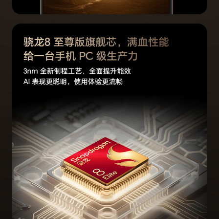
Glonass
支持
北斗
支持，支持北斗B1I+B1C+B2a+B2b四频
A-GNSS
支持
伽利略
支持，支持伽利略 E1 + E5a+E5b三频
QZSS
支持，支持QZSS L1 + L5双频
投屏
支持(备注:*功能路径：设置-更多连接-无线投
屏，更多操作，参见右上角帮助指导。)
多媒体
扬声器数量
2个
麦克风数量
3个
拾音功能
通话降噪模式（环境声降噪/AI声纹降噪）、蓝牙
耳机远程录音、后摄3MIC录像音频变焦、前摄3M
IC录像音频聚焦(备注:*环境音降噪、AI声纹降噪和
蓝牙耳机远程录音功能需配合相应的应用使用，请
以实际体验为准。)
传感器
NFC
支持读/写模式、卡模拟模式（荣耀钱包，NFC-SI