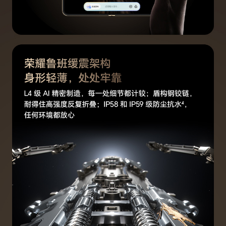
情况为准。)
无线充电
支持(备注:*无线充电器需单独购买)
智能充电模式
支持
网络
网络制式
支持移动 5GA/5G/4G+/4G/2G，电信5GA/5G/
4G+/4G，联通5GA/5G/4G+/4G/3G/2G，广电
5GA/5G/4G+/4G 支持 4×4 MIMO天线技术/载
波聚合技术/HPUE/HO RxD(备注:*主卡指SIM卡
管理中开通默认移动数据的卡。 *卡槽1、2可以任
意切换为默认移动数据卡。 *如果两张都是电信
卡，副卡（非默认移动数据卡）必须开通电信VoL
TE业务，才能同时使用电信双卡。 *5G/4G网络
使用，需要根据运营商网络和相关业务部署情况确
定是否支持。 *双卡双通功能跟频段组合和网络覆
盖相关。)
5G网络制式
主卡/副卡：移动5GA/5G（NR）/联通5GA/5G
（NR）/电信5GA/5G（NR)/广电5GA/5G（NR）
4G网络制式
主卡/副卡：移动4G（TD-LTE/LTE FDD）/联通
4G（LTE FDD）/电信 4G（LTE FDD） /广电
（TD-LTE/LTE FDD）