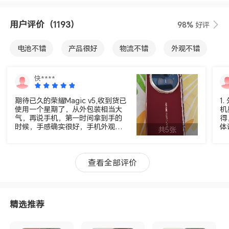
用户评价
（1193）
98%
好评
电池不错
产品很好
物流不错
外观不错
手感好
活动给力
性价比高
服务好
快****
运行速度快
包装不错
音质很好
超级防水
期待已久的荣耀Magic v5,收到货已
1
使用一个星期了，从外包装相当大
机
屏幕不错
气，再说手机，第一时间拿到手的
得
时候，手感确实很好，手机外观也
体
共5张
称得上是威武霸气，又薄又轻，系
示
统使用起来也是很舒服，毕竟有很
U
超前的处理器，加上很多智能AI的
公
使用，绝对是当前折叠机皇！这次
是
查看全部评价
选择了一个大内存的，想怎么玩就
止
怎么玩，一时半会不用担心内存的
去
问题。 一个星期很快乐的体验感分
是
享给大家，还有更多的功能上，硬
精选推荐
件上的感受，之后再与大家分享讨
论。 支持荣耀，支持国货！