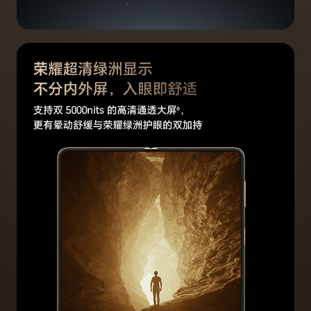
WLAN 协议
支持Wi-Fi 7（802.11 be），Wi-Fi 6 （802.11 a
x）和 802.11 a/b/g/n/ac 支持2x2 MIMO，ML
O，4096 QAM，160MHz，MU-MIMO，2.4G&
5G双路并发(备注:*需要搭配相应的Wi-Fi7路由器
使用。)
WLAN 频率
2.4GHz和5GHz
WLAN 直连
支持
蓝牙
蓝牙6.0，支持低功耗蓝牙(BLE)、LE Audio
支持SBC、AAC、LDAC、aptX、aptX HD、ap
tX Adaptive、LC3
支持ASHA助听器协议(备注:*高清音频编解码，需
要对端蓝牙设备也支持。)
OTG
支持（反向供电时最大输出电流1A/5V）
NFC支付
支持
GPS
支持（L1+L5双频）
蜂窝网络定位
支持
WLAN 网络定
支持
位