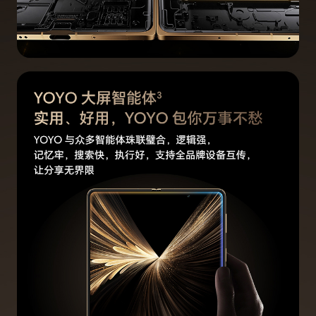
照、定时拍摄、手势拍照、夜景模式、水印模式、
自拍环形补光、双景录像
电池
电池类型
锂聚合物电池
电池容量
16GB+1TB 版本：6100mAh（典型值）
其他版本：5820mAh（典型值）(备注:荣耀Magi
c V5 16GB+1TB 版本使用青海湖电池 Ultra 方
案，电池容量典型值为 6100mAh，额定容量为 5
950mAh；其他存储版本使用青海湖电池方案，电
池容量典型值为 5820mAh，额定容量为 5690m
Ah。)
标配充电器
荣耀66W超级快充充电器
无线充电器
不支持，需单独购买
理论充电时间
16GB+1TB 版本：约54分钟
其他版本：约43分钟(备注:*数据为使用标配充电
器折叠灭屏极速充电模式下的实验室数据，实际充
电时间，视使用情况而有所不同。)
快充功能
手机支持最大20V/3.3A超级快充，兼容11V/3.2A
或5V/2A充电。(备注:最大支持66W有线超级快
充，需搭配66W荣耀超级快充充电套装使用。实
际充电功率会随不同场景智能变化，请以实际使用