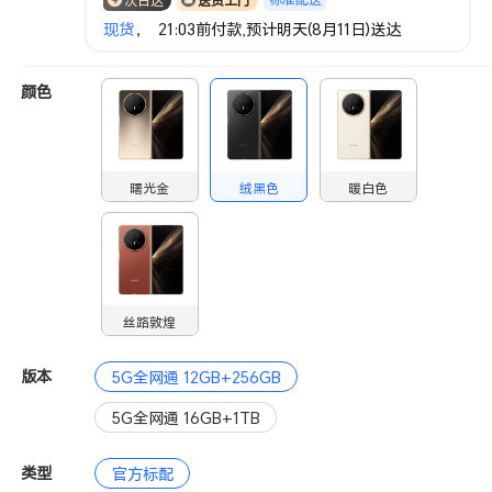
次日达
送货上门
现货
， 21:03前付款,预计明天(8月11日)送达
颜色
曙光金
绒黑色
暖白色
丝路敦煌
版本
5G全网通 12GB+256GB
5G全网通 16GB+1TB
类型
官方标配