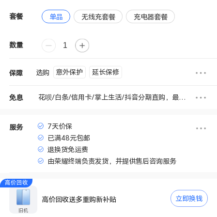
套餐
单品
无线充套餐
充电器套餐
数量
意外保护
延长保修
选购
保障
花呗/白条/信用卡/掌上生活/抖音分期直购，最高享6期免息
免息
7天价保
服务
已满48元包邮
退换货免运费
由荣耀终端负责发货，并提供售后咨询服务
高价回收
立即换钱
高价回收送多重购新补贴
旧机