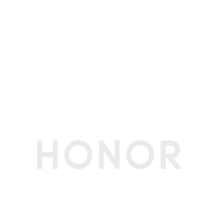
显存容量
共享系统内存
显存类型
共享系统内存
显存位宽
共享系统内存
屏幕
屏幕尺寸
16英寸
屏幕类型
LCD
屏幕比例
16:10
屏幕分辨率
3072*1920像素
屏幕刷新率
60Hz/120Hz/165Hz
可视角度
178度(典型值)
亮度
500尼特（典型值）(备注:数据来源荣耀实验室。)
护眼模式
支持（德国莱茵硬件低蓝光护眼认证）
支持（德国莱茵无频闪护眼认证 ）
支持（通过中标院VICO A+认证）
屏占比
93%(备注:AA/TP)