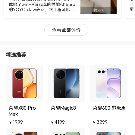
✨
体验了winH9游戏本的性能和16pro
屏
的YOYO claw养🦐，跟工程师聊了
共3张
3
很多，关于笔记本养虾后面可以实
续
现很多功能，还有一些在测的功能
都是我非常期待的。参加完交流会
查看全部评价
没来得及取快递，今天取完就赶紧
看了下，白色是很好看，就是不太
商务感，要是有银灰色顶配就更好
了，白色也很不错，先尝鲜感受
下，这是我第一台轻薄本也是第一
精选推荐
台荣耀本，已经用了两部荣耀手
机，期待荣耀生态发展起来。
荣耀X80 Pro
荣耀Magic8
荣耀600 超级版
Max
1999
4199
3299
￥
￥
￥