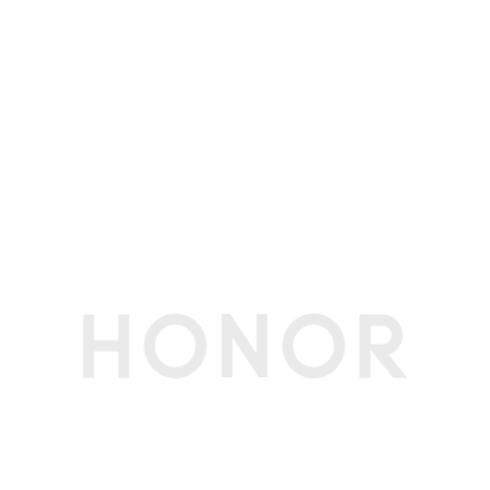
荣耀日常办公模型的续航时间，不同配置的使用时
间会有差异，请以实际情况为准。)
充电时间
30分钟即可充电约52%，充满约67分钟。(备注:*
测试条件：使用标配或选配的专用充电器，系统保
持关机状态充电。)
充电指示灯
支持(白色闪烁代表充电，白色常亮代表充满)
第三方应用
第三方应用
支持第三方应用程序的安装和卸载，第三方应用遵
循地区定制策略；内置Office 家庭版