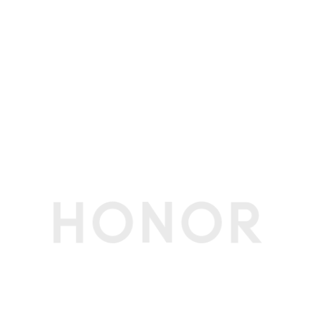
本地升级
支持U盘升级重装OS（服务售后)
在线升级
支持采用微软Windows Update升级方案进行在
线升级；支持电脑管家驱动升级。
特色应用
电脑管家：换机克隆/屏幕共享/应用推荐/控制中
心/系统优化/智慧音频（声纹降噪）/ Honor Tur
bo X /投屏隐私保护
YOYO助理：智慧搜索/知识问答/语音对话/文档
总结/文本创作/PPT大师/编程助手/AI字幕/Magic
文本
超级工作台：智慧互联/全局收藏/荣耀笔记/荣耀
文档/荣耀分享
全新Magic视界、YOYO Claw轻松养虾（通过O
TA升级支持）
其他
软件名称
荣耀终端电脑性能检测管理软件V19.0
生产者名称
荣耀终端股份有限公司
生产者地址
深圳市福田区香蜜湖街道东海社区红荔西路8089
号深业中城6号楼A单元3401
配件