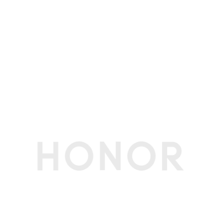
WLAN 加密方
支持WPA/WPA2/WPA3
式
WLAN 网卡型
Intel AX211 Wi-Fi 6E
号
NFC
支持(备注:集成在触控板)
WLAN 工作频
2.4GHz、5GHz、6GHz
段
输入设备
键盘类型
全尺寸背光键盘，1.6mm大键程
键盘背光
支持
触控板
支持5点触控（Windows 11 当前最多支持四点手
势识别)
软件功能
荣耀分享
支持
HONOR
支持
Magic-link
浏览器
Microsoft Edge 默认浏览器