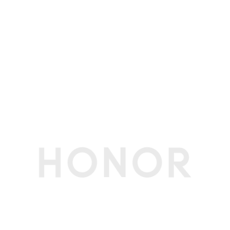
屏幕色域
100%DCI-P3（兼容100%sRGB）
内存
内存容量
32GB
内存类型
LPDDR5x 8533 MT/s
存储
硬盘类型
固态硬盘
SSD容量
1TB
传感器
指纹传感器
支持
霍尔传感器
支持
其他传感器
温度传感器支持
网络通信
蓝牙
蓝牙5.1
WLAN 标准
IEEE 802.11a/b/g/n/ac/ax,160MHz