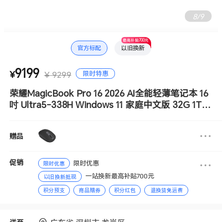
9
/
9
最高补贴700元
官方标配
以旧换新
9199
限时特惠
¥
¥ 9299
荣耀MagicBook Pro 16 2026 AI全能轻薄笔记本 16
吋 Ultra5-338H Windows 11 家庭中文版 32G 1T 3
K荣耀绿洲护眼屏 星辰灰
赠品
促销
限时优惠
限时优惠
一站换新最高补贴700元
以旧换新抵现
积分预支
商品赠券
积分红包
退换货免运费
分期免息
赠送积分