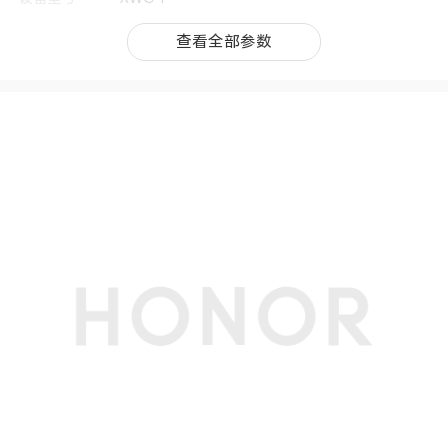
类别
笔记本电脑
查看全部参数
查看全部参数
机身尺寸
354.0*242.7*16.9mm(备注:16.9mm是最薄位
置，受产品配置、测量方法的影响，实际厚度或有
差异，请以实际使用情况为准。)
机身重量
钛灰（非触控）约1.64kg；
绿/白（非触控）约1.66kg；
上市时间
2026年4月
处理器
CPU型号
Intel® Core™ Ultra 5 338H
CPU频率
基频1.9GHz，最大睿频频率 4.7 GHz
CPU核芯数
12核
CPU线程数
12线程
显卡
显卡
Intel® Arc™ B370
显卡主频
2.4 GHz