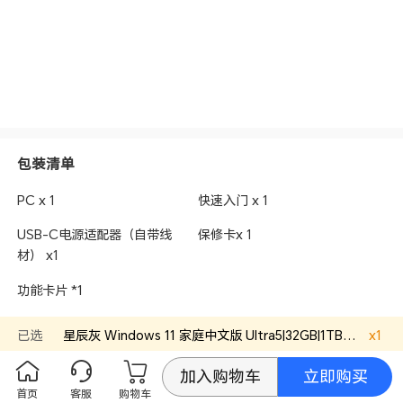
包装清单
PC x 1
快速入门 x 1
USB-C电源适配器（自带线
保修卡x 1
材） x1
功能卡片 *1
已选
星辰灰
Windows 11 家庭中文版
Ultra5|32GB|1TB
官方标配
x
1
售后服务
立即购买
加入购物车
本产品全国联保，享受三包服务，质保期为：主机、主要部件、
首页
客服
购物车