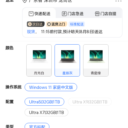
广东省 深圳市 龙岗区
送至
快递配送
门店急送
门店自提
标准配送
次日达
送货上门
现货
， 11:15前付款,预计明天(8月8日)送达
颜色
月光白
星辰灰
青瓷绿
操作系统
Windows 11 家庭中文版
配置
Ultra5|32GB|1TB
Ultra X9|32GB|1TB
Ultra X7|32GB|1TB
类型
官方标配