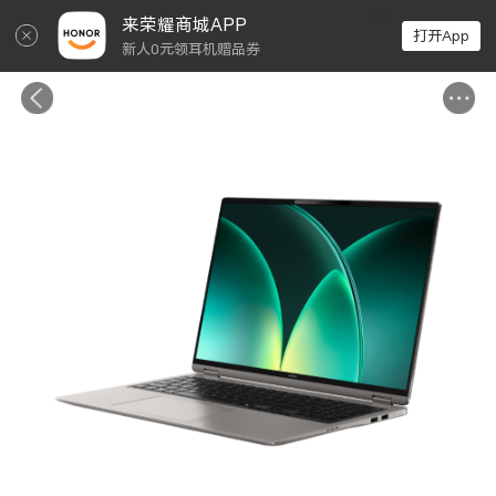
↵
来荣耀商城APP
打开App
新人0元领耳机赠品券