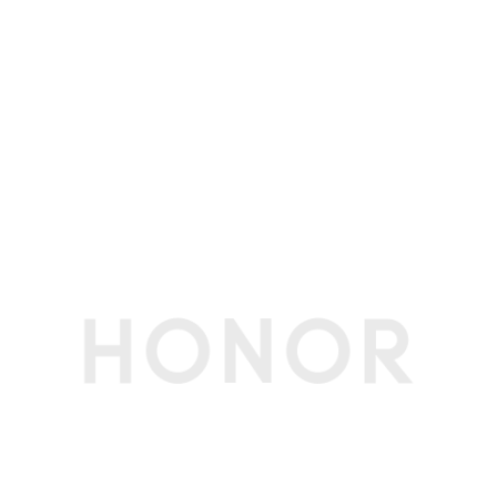
多媒体
扬声器数量
6
扬声器音效
空间音频
麦克风数量
3个
摄像头类型
前置摄像头
摄像头像素
1080P 高清前置摄像头
摄像头指示灯
支持
电池和电源规格
电池容量
92Wh（典型值）
电池类型
锂离子聚合物电池
电芯数量
4
电池更换
不支持
续航时间
日常办公模型(honor office模型)续航15.3小时(备
注:数据来源于荣耀实验室，在室温25℃下，出厂
默认配置，亮度设定200尼特、关闭windows更
新、连接网络和电源模式为平衡模式等条件下测试