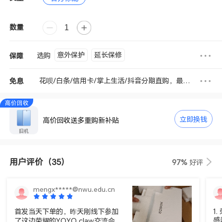
数量
意外保护
延长保修
选购
保障
花呗/白条/信用卡/掌上生活/抖音分期直购，最高享6期免息
免息
高价回收
立即换钱
高价回收送多重购新补贴
旧机
用户评价
（35）
97%
好评
mengx*****@nwu.edu.cn
首发当天下单的，昨天刚线下参加
1.
感
了这边荣耀的YOYO claw交流会，