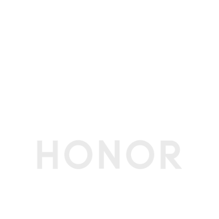
电源适配器
100W USB-C电源适配器（标配）
节能认证
中国能效等级
一级
(CEL)
接口
按键
指纹电源键
电源接口
USB-C接口
USB-C接口
左（USB-C 接口 * 1）
雷电接口
雷电4*1（支持充电、数据传输和显示）
USB-A接口
右（USB-A接口 *2）
HDMI接口数
1个
DP接口
支持（通过USB-C口实现）
DP接口功能
DP 1.4(最高输出8K@60Hz/4K @120Hz)
音频接口
3.5mm耳机、麦克风二合一接口 x 1,可支持OMT
P (国标) 、CTIA (美标)