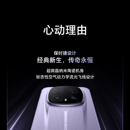
显示认证
莱茵全局护眼5.0、HDR VIVID认证
护眼功能
圆偏振光护眼2.0、4320Hz超高频PWM调光、干
眼友好、离焦视力舒缓、护眼模式、类自然光护
眼、助眠显示、自然色彩显示(备注:本产品非医疗
器械，不具有治疗功能。)
显示技术
HDR显示（图片和视频）、超动态显示、臻彩显
示
存储
运行内存
16GB(备注:可使用的内存容量小于此值，因为手
（RAM）
机软件占用部分空间。)
机身内存
512GB(备注:可使用的内存容量小于此值，因为手
（ROM）
机软件占用部分空间。)
拍摄功能
后置摄像头
5000万超夜神主摄：1/1.3英寸超大底感光元件、
ƒ/1.6光圈、100% Focus Pixels、支持OIS光学防
抖、支持四合一2.4μm大像素输出
5000万超广角：ƒ/2.0光圈、最大122°视角、10
0% Focus Pixels，2.5cm高清微距摄影
2亿超夜神长焦：潜望式长焦，1/1.4英寸超大底感
光元件、ƒ/2.6 光圈、100% Focus Pixels、支持