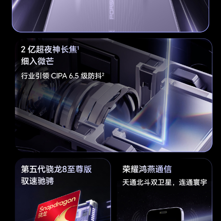
OIS光学防抖、3.7x光学变焦、最高可达200倍数
字变焦
色温传感器
Flicker传感器
激光对焦传感器(备注:1、各镜头等效焦距属器件规
格，各模式下可能存有差异，请以实际为准。
2、不同拍照模式的照片像素可能有差异，请以实
际为准。最高像素需进入“高像素”拍照模式体验，
请以实际为准。)
前置摄像头
5000万广角前摄：ƒ/2.0光圈、最大90°视角
3D深感摄像头(备注:不同拍照模式的照片像素可能
有差异，请以实际为准。)
后置摄像头照片
最大可支持16320 x 12288像素(备注:不同拍照模
分辨率
式的照片像素可能有差异，请以实际为准。)
后置摄像头摄像
最大可支持 3840 × 2160像素(备注:不同拍摄模式
分辨率
的视频像素可能有差异，请以实际为准。)
前置摄像头照片
最大可支持8192 x 6144像素(备注:不同拍照模式
分辨率
的照片像素可能有差异，请以实际为准。)
前置摄像头摄像
最大可支持3840×2160像素(备注:不同拍摄模式的
分辨率
视频像素可能有差异，请以实际为准。)
后置摄像头视频
4K 视频拍摄：30/60 /120 FPS