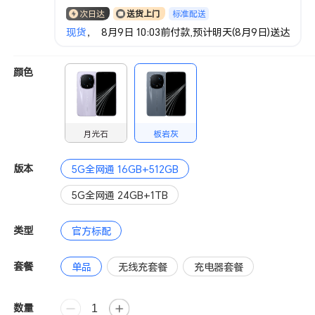
标准配送
次日达
送货上门
现货
， 8月9日 10:03前付款,预计明天(8月9日)送达
颜色
月光石
板岩灰
版本
5G全网通 16GB+512GB
5G全网通 24GB+1TB
类型
官方标配
套餐
单品
无线充套餐
充电器套餐
数量