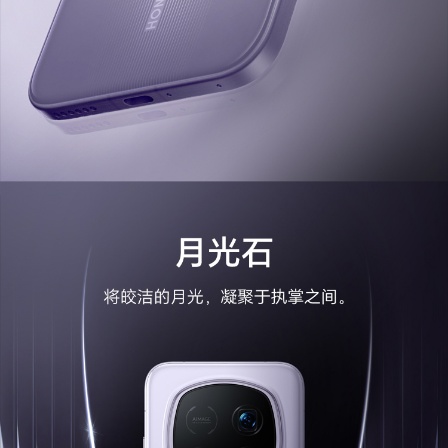
WLAN 协议
802.11 a/b/g/n/ac/ax/be，2x2 MIMO(备注:需
要搭配相应的Wi-Fi7路由器使用。)
WLAN 频率
2.4GHz和5GHz
WLAN 直连
支持
蓝牙
蓝牙6.0，支持低功耗蓝牙(BLE)、LE Audio、Aur
acast
支持SBC、AAC、LDAC、aptX、aptX HD、ap
tX Adaptive、aptX Lossless、LC3、LHDC5.0
支持ASHA、LE Audio助听器协议
OTG
支持（反向供电时最大输出电流1A/5V）
NFC支付
支持
GPS
支持
蜂窝网络定位
支持
WLAN 网络定
支持
位
Glonass
支持
北斗
支持，可支持B1I+B1C+B2a+B2b四频