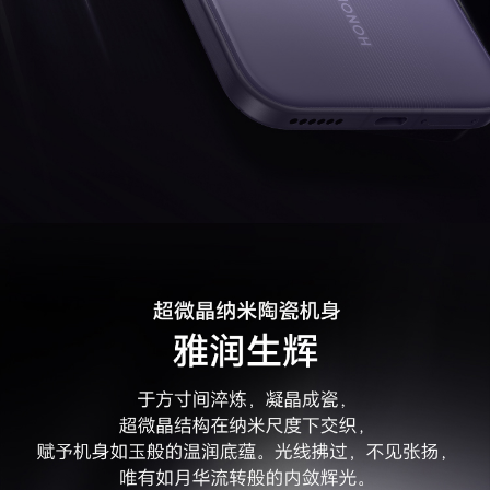
网络制式
支持移动 5GA/5G/4G+/4G/2G，电信5GA/5G/
4G+/4G，联通5GA/5G/4G+/4G/3G/2G，广电
5GA/5G/4G+/4G
支持 4×4 MIMO天线技术/载波聚合技术/HPUE/H
O RxD(备注:*主卡指SIM卡管理中开通默认移动数
据的卡。
*卡槽1、2可以任意切换为默认移动数据卡。
*如果两张都是电信卡，副卡（非默认移动数据
卡）必须开通电信VoLTE业务，才能同时使用电
信双卡。
*5G/4G网络使用，需要根据运营商网络和相关业
务部署情况确定是否支持。
*双卡双通功能跟频段组合和网络备注相关。)
通信芯片
支持，自研射频增强芯片 HONOR C1+
网络功能
荣耀优速通、环球行、智慧选网、Link Turbo X
网络加速、北斗卫星短信、天通卫星通信(备注:荣
耀优速通功能在网络拥塞下根据使用场景智能生
效，且限期免费使用，该功能实现与运营商业务部
署相关，请以实际体验为准。)
卫星通信
支持北斗卫星短信
支持天通卫星通信(备注:北斗卫星短信和天通卫星
通信需开通运营商的相关业务，该功能与运营商业
务部署相关，请以当地运营商实际业务为准。为保
障飞行及通信安全，飞机关闭舱门期间请勿使用卫