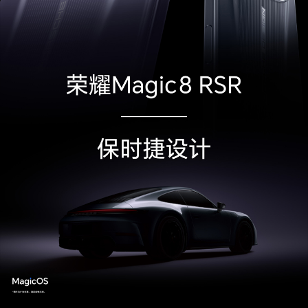
刻、应用跳转弹窗提醒，通话反诈
屏幕
屏幕尺寸
6.71英寸(备注:显示屏采用圆角设计，按照标准矩
形测量屏幕的对角线长度为6.71英寸（实际可视区
域略小）。)
屏幕色域
真10.7亿色，DCI-P3广色域
屏幕比例
20.12:9(备注:正面可视区。)
屏幕类型
OLED
屏幕分辨率
FHD+ 1256 x 2808 像素(备注:该分辨率对应标准
矩形，实际屏幕有效像素略少。)
触摸屏
多点触控，最多支持10点触控
屏占比
93.4%(备注:数据来源于荣耀实验室，仅供参考。)
屏幕刷新率
支持120Hz自适应动态刷新率(备注:屏幕支持1/60/
90/120Hz，不同应用界面及游戏画面下，屏幕刷
新率可能略有不同，请以实际体验为准。)
屏幕峰值亮度
HDR峰值亮度：6000nits
全局峰值亮度：1800nits