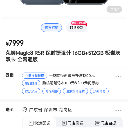
3
/
10
最高补贴1200
官方标配
以旧换新
7999
¥
荣耀Magic8 RSR 保时捷设计 16GB+512GB 板岩灰
双卡 全网通版
促销
一站式换新最高补贴1200元
以旧换新抵现
购机赠笔记本100元&200元优惠券
商品赠券
积分预支
商品赠券
退换货免运费
分期免息
赠送积分
广东省 深圳市 龙岗区
送至
快递配送
门店急送
门店自提