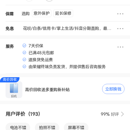
意外保护
延长保修
选购
保障
花呗/白条/信用卡/掌上生活/抖音分期直购，最高享12期免息
免息
7天价保
服务
已满48元包邮
退换货免运费
由荣耀终端负责发货，并提供售后咨询服务
高价回收
立即换钱
高价回收送多重购新补贴
旧机
用户评价
（193）
99%
好评
电池不错
拍照不错
屏幕不错