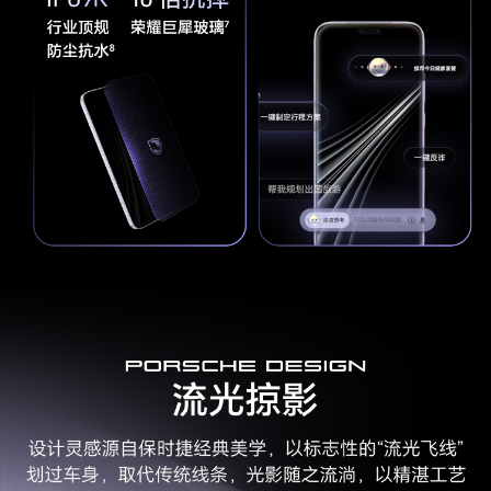
防抖模式
电子防抖、光学防抖
后置拍摄功能
鹰眼超级连拍、AI超清雅顾人像、舞台模式、鹰眼
精彩抓拍、鹰眼自动抓拍、智能追焦、主角追焦、
多镜录像、AI摄影、 高像素模式、延时摄影、广
角、夜景模式、超级微距、人像模式（含美肤）、
动态照片、HDR拍照、专业模式、慢动作、全
景、滤镜、水印、笑脸抓拍、声控拍照、定时拍
摄、文档扫描、一录多得、智能广角、连拍、长焦
画中画、月亮模式、超级夜景视频、AI超清夜景、
AI追色、灵感帮拍
前置拍摄功能
人像模式、滤镜、笑脸抓拍、自拍镜像、声控拍
照、定时拍摄、手势拍照、夜景模式、自拍环形补
光、高像素模式、多镜录像
电池
电池类型
锂离子聚合物电池
电池容量
7200mAh（典型值）(备注:电池额定容量为 7020
mAh。)
标配充电器
支持5V/3A或11V/6A或20V/3.3A或20V/6A 输出
(备注:最大支持120W有线超级快充，需搭配原装
有线超级快充充电器及原装充电线缆使用。充电套