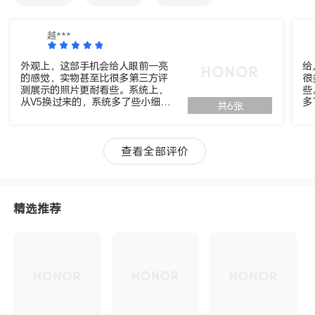
越***
外观上，这部手机会给人眼前一亮
给
的感觉，实物甚至比很多第三方评
很
测展示的照片更耐看些。系统上，
些
从V5换过来的，系统多了些小细
多
共6张
节，有很多以前华为特有的功能，
有
多了AI键，拍照和收藏确实更方
确
便。屏幕颜色显示感觉比折叠屏好
折
很多，拍照变焦超流畅，不知道有
不
查看全部评价
没有拍照构图建议，后面再研究一
再
下。屏幕、AI、拍照、电池都没短
池
板，应该是当前市面上最好用的旗
好
舰机了。
精选推荐