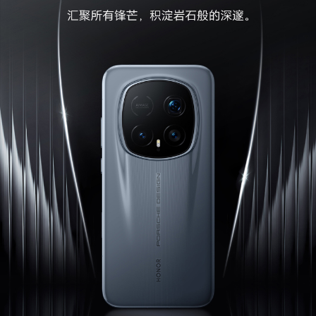
相应的应用使用，请以实际体验为准。)
传感器
NFC
支持读/写模式、卡模拟模式（荣耀钱包，NFC-SI
M，HCE）(备注:1：NFC-SIM需放在SIM1卡槽使
用。
2：NFC感应区在手机顶部位置。)
加速度传感器
支持
接近光传感器
支持
指纹传感器
支持（3D超声波指纹），支持指纹解锁
霍尔传感器
支持(备注:支持霍尔做磁吸，不支持皮套。)
红外传感器
支持(备注:支持遥控发射，不支持自学习功能。)
指南针
支持
陀螺仪
支持
重力传感器
支持
环境光传感器
支持
其他传感器
后置色温传感器、单点激光；前置：3D TOF