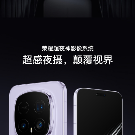
气压计
支持
马达
支持，X轴超线性马达
软件规格
软件名称
荣耀终端智能设备人机交互通信软件V9.0
个人助理
实用工具
智能遥控、指南针、手电筒、镜子、日历、图库、
音乐、视频、计算器、笔记、录音机、天气、时
钟、换机克隆、文件管理、系统管家、健康使用手
机
图库功能
AI消除、AI风格、AI扩图、人脸修复、智能美颜、
水印编辑、智慧成片、图库语义搜索、精彩时刻、
一键大片、荣耀剪辑，AI 超清，AI 追色，智能抠
图，YOYO 玩图
其他
SIM卡类型
nano卡
3C证书编号
2025011606826186
电信设备进网许
00-E219-259534