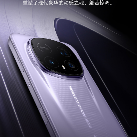
装是否需要单独购买请以实际包装清单为准。实际
充电功率会随不同场景智能变化，请以实际使用情
况为准。)
无线充电器
支持，最大80W无线快充(备注:无线充电底座需另
行购买。)
理论充电时间
约45min(备注:充电数据来源于荣耀实验室测试结
果，在温度 25 摄氏度，相对湿度 45%-80% 环
境下，使用原装超级快充充电器与充电线，从 3%
电量开始，待机状态下灭屏充电，开启极速充电。
实际使用中可能因产品个体差异、使用习惯和环境
因素不同略有不同，请以实际使用情况为准。)
快充功能
手机支持最大20V/6A超级快充，兼容11V/6A或20
V/3.3A或5V/3A超级快充。(备注:实际充电功率会
随不同场景智能变化，请以实际为准。)
无线充电
支持80W荣耀无线超级快充，支持无线反向充
电。(备注:最大支持80W无线超级快充，需单独购
买充电规格不小于80W的荣耀超级快充无线充电
器。实际充电功率会随不同场景智能变化，请以实
际使用情况为准。)
智能充电模式
支持
网络