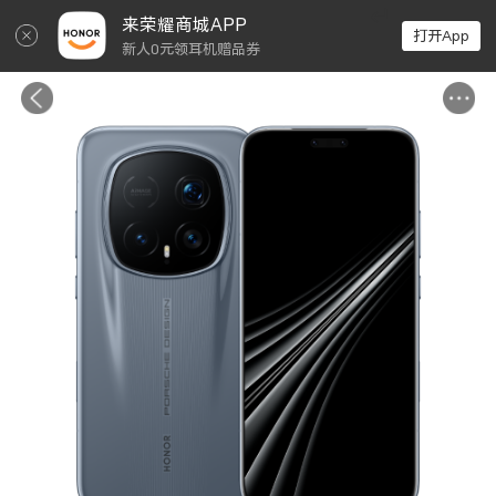
↵
来荣耀商城APP
打开App
新人0元领耳机赠品券