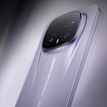
星通信功能。)
接口
数据线接口
USB Type-C，USB 3.2 GEN1，支持DP1.2(备注:
1. USB 3.2 GEN1功能需搭配支持USB 3.2 GEN1的
数据线（非标配，需另行购买）使用。 2. 标配数
据线支持USB 2.0。)
耳机接口
USB Type-C
充电接口类型
Type-C
传输功能
WLAN功能
支持Wi-Fi 7（802.11 be），Wi-Fi 6（802.11 a
x）和802.11 a/b/g/n/ac
支持2x2 MIMO，MLO，4096 QAM，160MH
z，MU-MIMO，2.4G&5G双路并发
支持2.4GHz和5GHz WLAN
支持WLAN热点、WLAN直连(备注:Wi-Fi 7需要
搭配相应的Wi-Fi 7路由器使用。)
WLAN
支持
WLAN 热点
支持