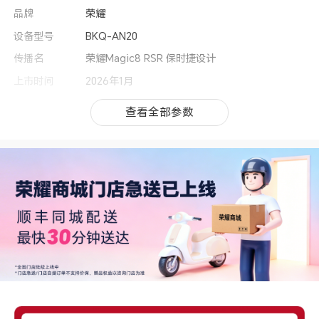
品牌
荣耀
设备型号
BKQ-AN20
传播名
荣耀Magic8 RSR 保时捷设计
上市时间
2026年1月
操作系统
MagicOS 10（基于Android 16）
查看全部参数
查看全部参数
用户界面
MagicOS 10
MagicOS功能
YOYO智能体、AI换脸识别、AI翻译、魔方个性
化、魔法形象、互动主题、AI文档、YOYO记忆、
AI笔记、灵动胶囊、魔法锁屏、荣耀任意门、全屏
熄屏显示、智慧摆台、桌面大文件夹自定义、平行
空间、个人事务中心、YOYO助理、个性化锁屏、
反诈防火墙、隔空滑动屏幕、隔空截屏、气息唤
醒、YOYO建议、Magic 文本、OS Turbo X、G
PU Turbo X、智慧互联、智慧运存、语音控制呼
叫、多屏协同、电脑模式、智慧视觉、智慧识屏、
全屏翻译、语音翻译、AI字幕、智慧多窗、深色模
式、电子书模式、状态互动AOD、纯净文件管
理、注视不熄屏、注视来电音量减弱、荣耀分享、
快捷启动及手势、应用分身、换机克隆、名片扫
描、备份与恢复、服务维修模式(备注:1. 快捷启动
及手势：含指关节截屏、双指关节录屏、拿起手机