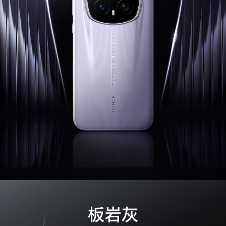
A-GNSS
支持
伽利略
支持，可支持E1+E5a+E5b三频
QZSS
支持QZSS(L1+L5双频)
红外遥控
支持(备注:支持遥控发射，不支持自学习功能。)
投屏
支持有线投屏和无线投屏
定位
支持北斗(B1I+B1C+B2a+B2b四频)、GPS(L1+L5
双频)、GLONASS(G1)、Galileo(E1+E5a+E5b三
频)、QZSS(L1+L5双频)、NavIC(L1+L5双频)、A-
GNSS
多媒体
扬声器数量
2个
麦克风数量
3个
音效
honor sound(备注:荣耀AI环绕低音炮。)
立体声扬声器
支持
拾音功能
VoIP/CS通话AI降噪、蓝牙耳机远程录音、后摄3
MIC录像音频变焦、前摄3MIC录像音频聚焦(备注:
VoIP通话AI降噪和蓝牙耳机远程录音功能需配合