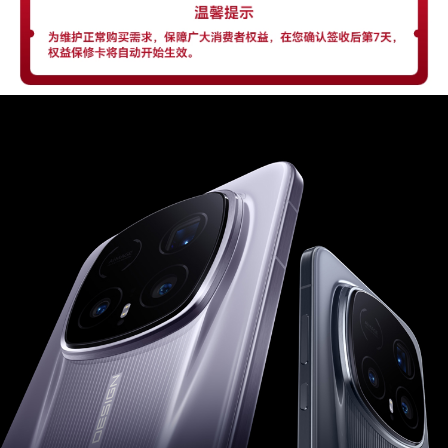
亮屏、双击亮屏、YOYO记忆、全局批注、翻转手
机静音、拿起手机减弱音量、快速通话、电源键唤
醒YOYO助理。
2. 智慧视觉：含智能抠图、文字提取、扫码、智
能识别、翻译、文档扫描、卡证扫描。)
CPU型号
第五代骁龙®️8至尊版移动平台
CPU核数
八核
CPU频率
2×Prime 4.6GHz+6×Performance 3.62GHz(备
注:实际运行频率因应用负载智能调整。)
GPU
Adreno™840
双卡
双卡双通
机身尺寸
161.15mm（长）×75mm（宽）×8.45mm（厚）
(备注:实际尺寸依配置、制造工艺、测量方法的不
同可能有所差异。)
机身重量
约239克（含电池）(备注:实际重量依配置、制造
工艺、测量方法的不同可能有所差异。)
安全功能
AI换脸检测、智慧隐私通话、双TEE安全系统、手
机盾、密码保险箱、模糊位置、隐私助手、平行空
间、反诈防火墙、应用锁、支付保护中心、隐私时