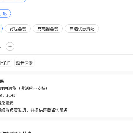
标配
背包套餐
充电器套餐
自选优惠搭配
外保护
延长保修
价保
无理由退货（激活后不支持）
48元包邮
货免运费
耀终端负责发货，并提供售后咨询服务