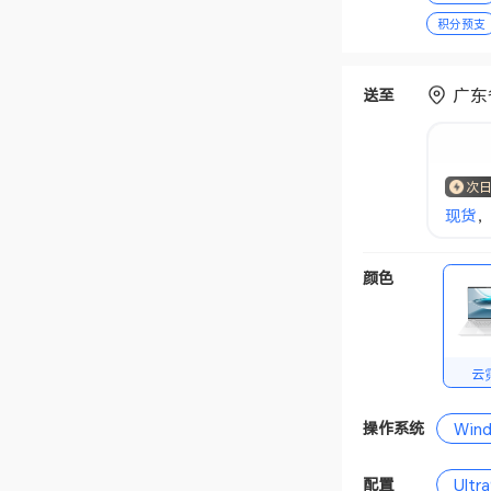
积分预支
广东
送至
次
现货
，
颜色
云
操作系统
Win
配置
Ultr