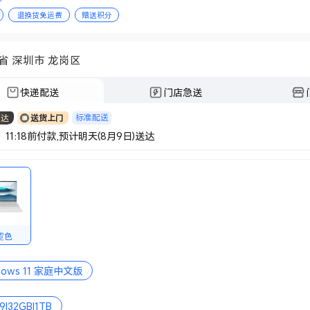
退换货免运费
赠送积分
省 深圳市 龙岗区
快递配送
门店急送
标准配送
日达
送货上门
 11:18前付款,预计明天(8月9日)送达
霓色
dows 11 家庭中文版
a9|32GB|1TB