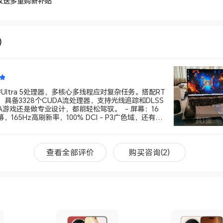
收送多重购新补贴
6）
Ultra 5处理器，多核心多线程应对复杂任务。搭配RT
卡，具备3328个CUDA流处理器，支持光线追踪和DLSS
3A游戏还是做专业设计，都能轻松驾驭。 ​ - 屏幕：16
，165Hz高刷新率，100% DCI - P3广色域，还有低
共1张
光护眼，画面显示好又能保护眼睛。 ​ - 散热：采用全
计，12mm大直径复合3D隧道式热管、12V电竞级双
搭配智能调度技术，散热高效，噪音还低。 ​ - 音频：
查看全部评价
购买咨询(2)
间音频系统，针对游戏优化，能带来精准听声辨位和沉
​ - 外观：全金属一体机身，楔形设计搭配CNC钻切镜
.86kg ，厚17.9mm，时尚轻薄，还有多种配色可
丰富，有HDMI 2.1 - FRL接口，2个USB - A 3.2 Ge
4和1个全功能USB - C接口，还支持M.2扩展，数据传
。