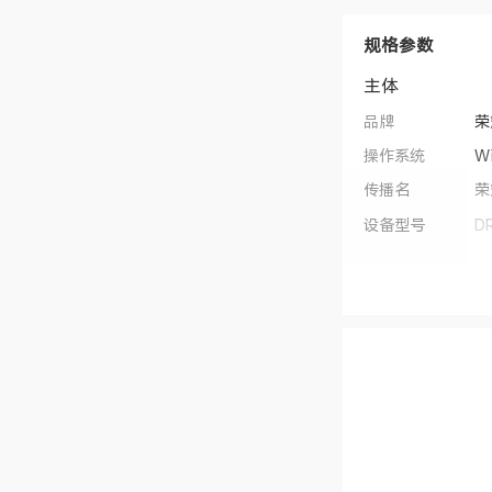
规格参数
主体
品牌
荣
操作系统
W
传播名
荣
设备型号
D
类别
笔
机身尺寸
3
机身重量
凝
云
上市时间
2
处理器
CPU型号
In
CPU频率
基