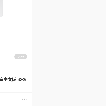
6
/
8
 家庭中文版 32G