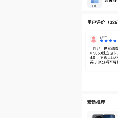
高价回
旧机
用户评价
（32
张**
- 性能：搭载酷睿
X 5060独立显
4.0 ，不管是玩
英寸3K分辨率屏幕
蓝光认证与类自然
新荣耀智静散热设
百叶静音风扇等，
配备六扬声器空
浸的音效体验。 
面C角工艺，轻至1
选。 ​ - 接口：接口
n2接口，1个雷电
精选推荐
输和拓展很方便