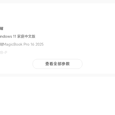
耀
indows 11 家庭中文版
耀MagicBook Pro 16 2025
RB-P
记本电脑
查看全部参数
查看全部参数
54 mm× 242mm × 19.9mm
夜色/星辰灰：1.81kg
霓色：1.85kg
025年4月
tel® Core™ Ultra 9 Processor 285H
频2.9GHz，最大睿频频率 5.4 GHz