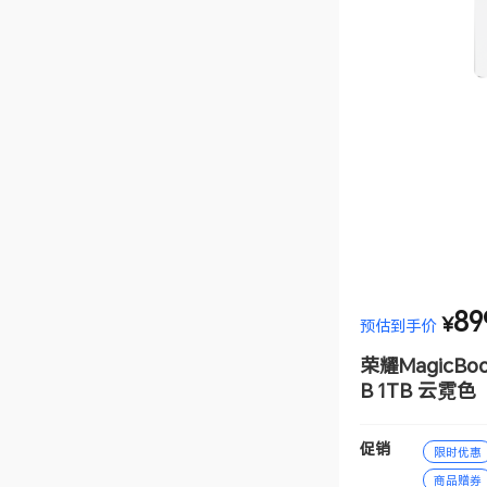
89
¥
预估到手价
荣耀MagicBoo
B 1TB 云霓色
促销
限时优惠
商品赠券