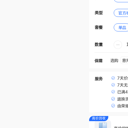
类型
官方
套餐
单品
数量
意
选购
保障
7天
服务
7天
已满
退换
由荣
高价回收