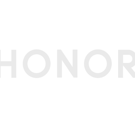
6核
6线程
tel® Arc™ 140T GPU
35GHz
享系统内存
享系统内存
享系统内存
6英寸
CD
:10
072x1920像素
Hz/120Hz/165Hz