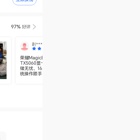
97%
好评
劃***
荣耀MagicBook Pro16 2025 HUNTER版太赞了！Ultra9
TX5060显卡，多任务处理和游戏体验超流畅，32GB内存+1T
储无忧，16英寸大屏视觉震撼，星辰灰外观简约高级，Window
统操作顺手，绝对是性能党和颜值控的不二之选！虽然是抢到
单的，但是过两天官网就又降1千了。唉早买早享受！