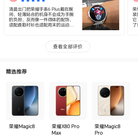
清晨出门把荣耀手表6 Plus戴在腕
荣
间，轻薄贴合的机身不会成为手腕
装
的负担，反而像一件得体的配饰，
它
适配通勤衬衫也适配周末的运动速
了
共3张
干衣。 点开心率监测，它会持续帮
电
我关注静息与运动后的心跳变化，
不
深夜入睡后，血氧和睡眠分期的数
表
据会自动记录，第二天打开就能看
感
查看全部评价
到整晚的睡眠质量分析，帮我调整
作息节奏。 1.43英寸的AMOLED边
框收得更窄，阳光下看消息、导航
也清晰透亮，独立蓝牙通话让我跑
精选推荐
步不用带手机，也不会错过重要来
电，十几天的续航不用天天充电，
出差旅行揣上充电器就足够。从职
场通勤到户外山野，它始终是懂你
的腕间伙伴，把健康与便利收在方
寸之间。
荣耀Magic8
荣耀X80 Pro
荣耀Magic8
Max
Pro