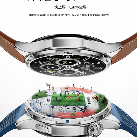
表盘形状
圆形
外壳后盖
表圈：316L不锈钢
前壳：铝合金
后壳：增强型聚合纤维
软件规格
软件名称
荣耀终端智能手环控制软件V6.0
软件功能
通话
支持蓝牙通话
运动健康
支持多种运动模式的锻炼数据记录（户外跑步、户
外步行、户外骑行、室内跑步、登山、泳池游泳、
开放水域游泳、室内单车、自由训练、铁人三项、
椭圆机、划船机、徒步、室内步行、越野跑、跳
绳、足球、羽毛球、滑雪、雪板滑雪、越野滑雪
等）
音乐控制
支持
软件升级
支持OTA软件升级
传输功能
通讯类型
蓝牙