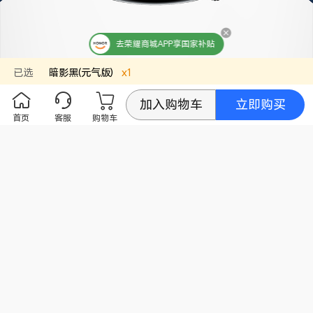
蓝牙协议
BT5.4,支持BLE/BR/EDR，2.4 GHz
蓝牙最大传输距
200m(备注:数据来源于荣耀实验室，在空旷无干
去荣耀商城APP享国家补贴
离
扰环境下，手表蓝牙的传输距离最大可达200m以
上，实际使用中可能因使用习惯和环境因素不同而
已选
暗影黑(元气版)
x
1
有所不同，请以实际使用情况为准。)
定位系统
双频: L1+L5，支持GPS | Galileo | Glonass | Bei
立即购买
加入购物车
dou | QZSS|NavIC
首页
客服
购物车
NFC支付
支持
NFC
支持
屏幕
屏幕类型
AMOLED
屏幕分辨率
464*464
屏幕尺寸
1.46英寸
触摸屏
支持
亮屏模式
抬腕亮屏、按键亮屏、触摸亮屏
电池