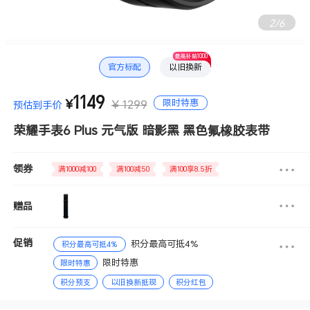
2
/
6
最高补贴1000
官方标配
以旧换新
1149
限时特惠
¥
¥ 1299
预估到手价
荣耀手表6 Plus 元气版 暗影黑 黑色氟橡胶表带
领券
满1000减100
满100减50
满100享8.5折
赠品
促销
积分最高可抵4%
积分最高可抵4%
限时特惠
限时特惠
积分预支
以旧换新抵现
积分红包
退换货免运费
赠送积分