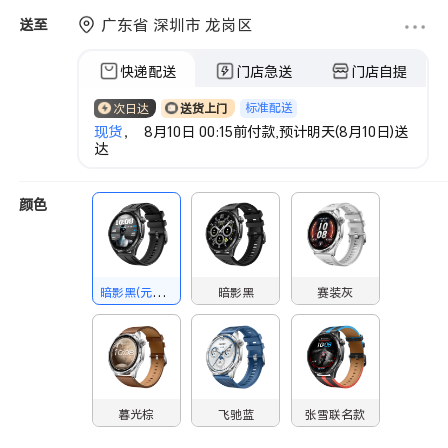
广东省 深圳市 龙岗区
送至
快递配送
门店急送
门店自提
标准配送
次日达
送货上门
现货
， 8月10日 00:15前付款,预计明天(8月10日)送
达
颜色
暗影黑(元气版)
暗影黑
赛装灰
暮光棕
飞驰蓝
张雪联名款