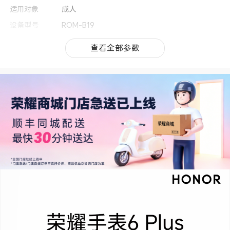
适用对象
成人
设备型号
ROM-B19
上市时间
2026年5月
查看全部参数
查看全部参数
按键位置和对应
上键 + 下键，支持长按、短按等操作，其中上键
功能
支持旋转表冠功能 (备注:按下进入功能菜单，再次
按下返回。 )
适配手机系统
Android 9.0及以上，IOS 15.1及以上，鸿蒙6.0及
以上
按键个数
2
表体尺寸（长/
46.5mm×46.5mm×10.8mm(备注:10.8mm为最薄
宽/高)
处高度（手表表面到底壳边缘，不包括传感器区
域），实际尺寸依配置、制造工艺、测量方法的不
同可能有所差异，请以实物为准。)
表盘直径
46.5
操作系统
MagicOS(备注:MagicOS版本：10.0)
重量（不含表
约41g(备注:实际重量依配置、制造工艺、测量方
带）
法的不同可能有所差异，请以实物为准。)