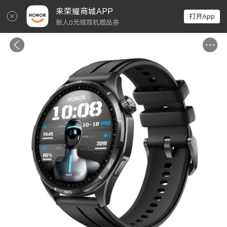
↵
来荣耀商城APP
打开App
新人0元领耳机赠品券