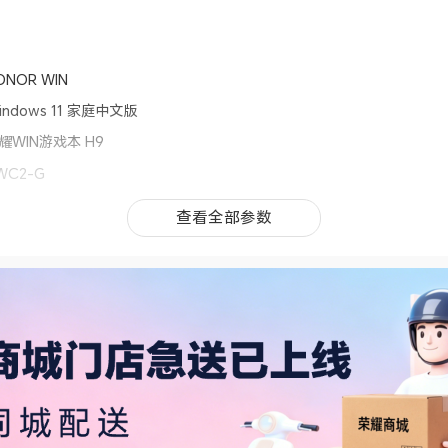
ONOR WIN
indows 11 家庭中文版
耀WIN游戏本 H9
WC2-G
记本电脑
查看全部参数
查看全部参数
54.08mm× 267.9mm × 26.8mm
.34.kg
026年4月
特尔® 酷睿™ Ultra 7 Processor 251HX
8核
8线程