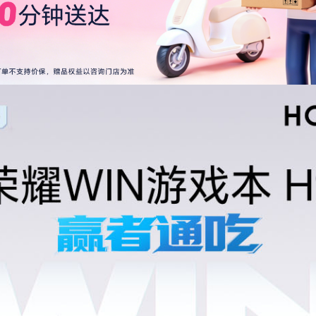
IDIA RTX 5060
16GHz
持
GB
DDR7
8bit
6英寸
PS屏，LCD
:10
560x1600像素
0Hz/240Hz/300Hz
78度（典型值）