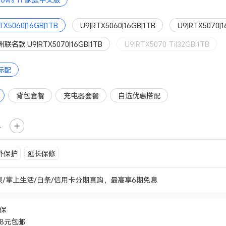
TX5060|16GB|1TB
U9|RTX5060|16GB|1TB
U9|RTX5070|1
联名款 U9|RTX5070|16GB|1TB
U9|RTX5070 Ti|32GB|1TB
标配
背包套餐
充电器套餐
自选优惠搭配
外保护
延长保修
呗/掌上生活/白条/信用卡分期直购，最高享6期免息
价保
48元包邮