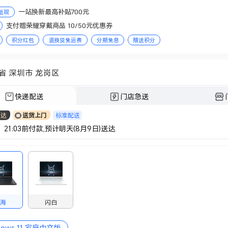
一站换新最高补贴700元
抵现
支付赠荣耀穿戴商品 10/50元优惠券
积分红包
退换货免运费
分期免息
赠送积分
省 深圳市 龙岗区
快递配送
门店急送
标准配送
日达
送货上门
 21:03前付款,预计明天(8月9日)送达
黑海
闪白
dows 11 家庭中文版