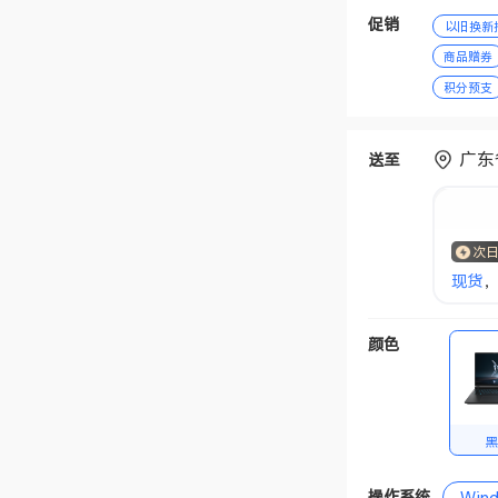
促销
以旧换新
商品赠券
积分预支
广东
送至
次
现货
，
颜色
操作系统
Win