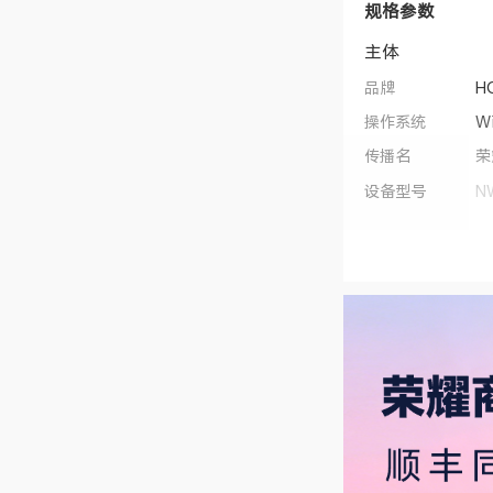
规格参数
主体
品牌
H
操作系统
W
传播名
荣
设备型号
N
类别
笔
机身尺寸
3
机身重量
约2
上市时间
2
处理器
CPU型号
英
CPU核芯数
1
CPU线程数
1