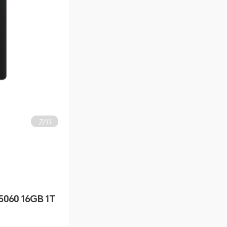
7
/
11
060 16GB 1T