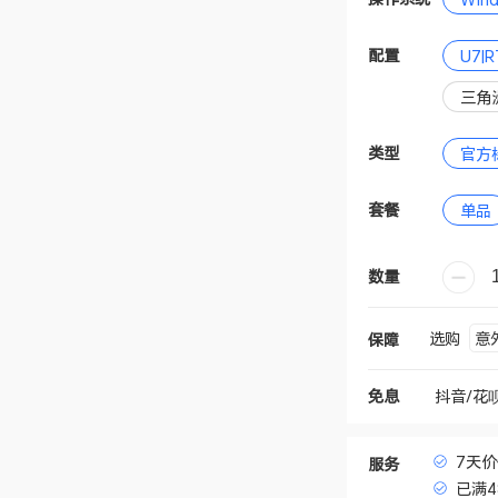
配置
U7|R
三角洲
类型
官方
套餐
单品
数量
意
选购
保障
抖音/花
免息
7天
服务
已满