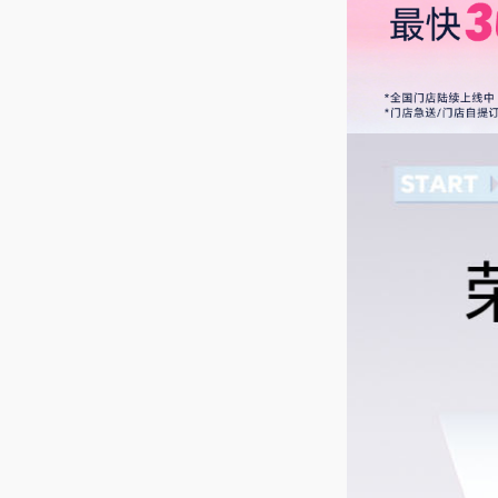
显卡
显卡
NV
显卡主频
2.
双显卡
支
显存容量
8
显存类型
G
显存位宽
12
屏幕
屏幕尺寸
1
屏幕类型
I
屏幕比例
16
屏幕分辨率
2
屏幕刷新率
6
可视角度
1