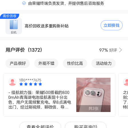
由荣耀终端负责发货，并提供售后咨询服务
高价回收
立即换钱
高价回收送多重购新补贴
旧机
用户评价
（1372）
97%
好评
产品很好
外观不错
性价比高
活动给力
电池不错
散热很好
拍照不错
屏幕不错
180****7675
- 续航能力强：荣耀500搭载的800
之
0mAh青海湖电池续航表现十分出
别
色，用户无需频繁充电。早8点满电
了
出门，经过刷视频、聊微信、导航
特
共3张
等一整天的重度使用后，晚上回家
机
还能剩30%电量，真正实现了两天
到
一充，彻底告别了充电宝依赖。 -
的
性能表现佳：标准版搭载的骁龙8s
别
查看全部评价
购买咨询(1)