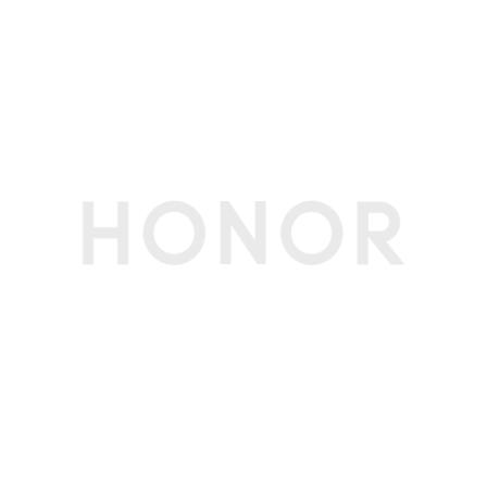
信双卡。
4、5G/4G网络使用，需要根据运营商网络和相关
业务部署情况确定是否支持。
5、双卡双通功能跟频段组合和网络覆盖相关。
6、支持5G SA。)
网络功能
荣耀优速通、环球行、智慧选网、Link Turbo X
网络加速(备注:荣耀优速通功能在网络拥塞下根据
使用场景智能生效，且限期免费使用，该功能实现
与运营商业务部署相关，请以实际体验为准。)
接口
数据线接口
USB Type-C，USB 2.0(备注:标配数据线支持US
B 2.0。)
耳机接口
USB Type-C(备注:仅支持 Type-C 数字耳机。)
充电接口类型
Type-C
传输功能
WLAN功能
支持Wi-Fi 7（802.11 be），Wi-Fi 6（802.11 a
x）和802.11 a/b/g/n/ac 支持2x2 MIMO，ML
O，4096 QAM，160MHz，MU-MIMO 支持2.4
GHz和5GHz WLAN 支持WLAN热点、WLAN直
连(备注:Wi-Fi 7需要搭配相应的Wi-Fi 7路由器使
用。)