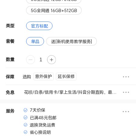
5G全网通 16GB+512GB
类型
官方标配
套餐
单品
送[新机使用教学服务]
数量
意外保护
延长保修
选购
保障
花呗/白条/信用卡/掌上生活/抖音分期直购，最高享3期免息
免息
7天价保
服务
已满48元包邮
退换货免运费
省心换说明