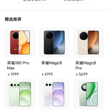
Gen4芯片性能强劲，日常使用中，
最
多APP切换丝滑不卡顿，能够满足
错
使用需求。 - 影像效果好：荣耀500
荣
的2亿像素主摄拍照效果出色，清晰
是
精选推荐
度极高，拍风景、拍笔记，放大裁
切后依旧清晰。其自带的6款胶片算
法也很实用，不用调参数、修图，
就能拍出有复古氛围感的照片。此
外，人像拍摄时皮肤质感自然，小
瑕疵能被弱化，AI人像模式的虚化
效果也很自然。 - 屏幕体验舒适：
其配备的6.55英寸1.5K直屏，支持1
20Hz刷新率与3840Hz PWM调
光，滑动流畅且功耗更低，暗光环
境下无频闪，长时间观看不易疲
荣耀X80 Pro
荣耀Magic8
荣耀Magic8
劳。屏幕的亮度也足够，在户外强
Max
Pro
光下也能清晰可视。 - 外观设计美
1999
4199
5699
观：荣耀500的外观设计很漂亮
￥
￥
￥