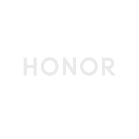
传感器
加速度传感器
支持
接近光传感器
非实体器件，使用超声代替
指纹传感器
支持（屏内指纹），支持指纹解锁
指南针
支持
陀螺仪
支持
重力传感器
支持
NFC
支持读/写模式、卡模拟模式（荣耀钱包，NFC-SI
M，HCE）(备注:1：NFC-SIM需放在SIM1卡槽使
用。
2：NFC感应区在手机背部上侧。)
红外传感器
支持(备注:支持遥控发射，不支持自学习功能。)
其他传感器
色温传感器，Flicker传感器
软件规格
软件名称
荣耀终端智能设备人机交互通信软件V9.0
个人助理