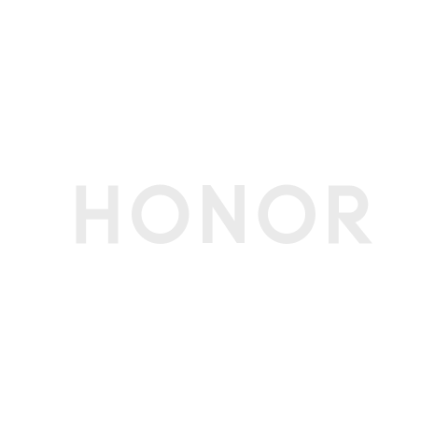
屏幕分辨率
FHD+ 2736x1264 像素(备注:该分辨率对应标准
矩形，实际屏幕有效像素略少。)
触摸屏
多点触控，最多支持10点触控
屏占比
95.4%(备注:数据来源于荣耀实验室，仅供参考。)
屏幕刷新率
最高120Hz
护眼功能
护眼统计、护眼监测、照明闪烁检测、3840Hz超
高频PWM调光、离焦视力舒缓、干眼友好、护眼
模式、类自然光护眼、助眠显示、硬件级低蓝光
(备注:本产品非医疗器械，不具有治疗功能。)
显示技术
HDR显示（图片和视频）、超动态显示、臻彩显
示
存储
运行内存
12GB(备注:可使用的内存容量小于此值，因为手机
（RAM）
软件占用部分空间。)
机身内存
256GB(备注:可使用的内存容量小于此值，因为手
（ROM）
机软件占用部分空间。)
拍摄功能