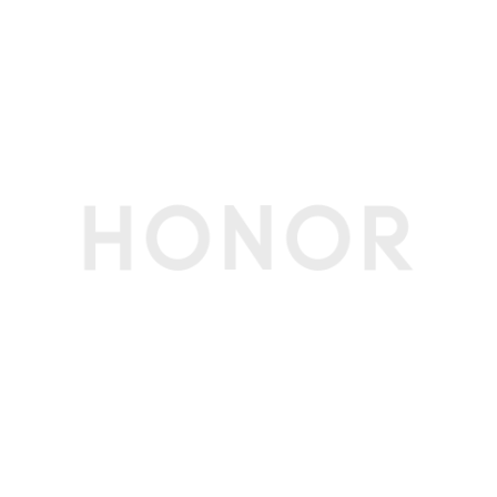
定位
支持北斗（B1I+B1C+B2a+B2b四频）、GPS（L1
+L5双频）、GLONASS（G1）、Galileo（E1+E
5a+E5b三频）、QZSS（L1+L5双频）、NavIC
（L1+L5双频）、A-GNSS
支持蜂窝网络定位、WLAN网络定位
蓝牙
BT6.0，支持低功耗蓝牙(BLE)、LE Audio、Aura
cast，支持SBC、AAC、LDAC、aptX、aptX H
D、aptX Adaptive、aptX Lossless、LC3、LH
DC5.0，支持ASHA、LE Audio助听器协议
OTG
支持（反向供电时最大输出电流1A/5V）
NFC支付
支持
投屏
支持无线投屏
多媒体
扬声器数量
2个
麦克风数量
2个
拾音功能
VoIP/CS通话AI降噪、蓝牙耳机远程录音(备注:VoI
P通话AI降噪和蓝牙耳机远程录音功能需配合相应
的应用使用，请以实际体验为准。)