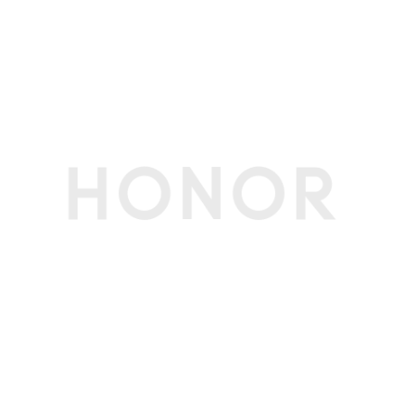
后置拍摄功能
AI超级长焦、鹰眼精彩抓拍、鹰眼自动抓拍、雅顾
人像艺术风格、胶片模拟、智能追焦、主角追焦、
动态照片、延时摄影、AI摄影、广角、大光圈、多
镜录像、夜景模式、人像模式（含美颜美妆）、专
业模式、慢动作、全景、录像、HDR拍照、滤
镜、文档扫描、超级微距、笑脸抓拍、声控拍照、
定时拍摄、智能广角、画中画、月亮模式、超级夜
景视频、连拍、高像素模式等
电池
电池类型
锂离子聚合物电池（荣耀青海湖电池）
电池容量
8000mAh（典型值）(备注:电池额定容量为 7800
mAh。)
标配充电器
荣耀80W超级快充充电器
理论充电时间
约62分钟(备注:充电数据来源于荣耀实验室测试结
果，在温度 25 摄氏度，相对湿度 45%-80% 环
境下，使用原装超级快充充电器与充电线，在极速
充电模式下，从 3% 电量开始，待机状态下灭屏
充电。实际使用中可能因产品个体差异、使用习惯
和环境因素不同略有不同，请以实际使用情况为
准。)
理论待机时间
最长可达26天(备注:上述数据为实验室数据，实际