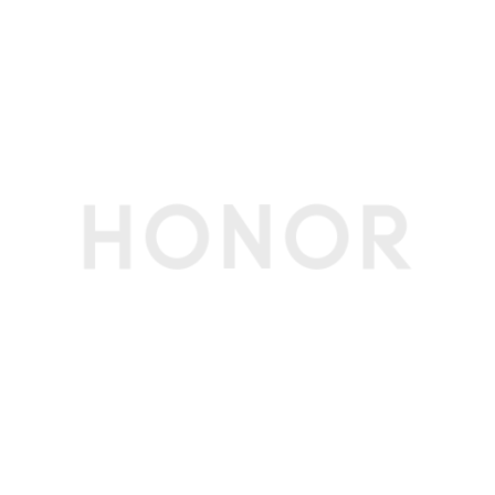
实用工具
智能遥控、指南针、手电筒、镜子、日历、图库、
音乐、视频、计算器、笔记、录音机、天气、时
钟、换机克隆、文件管理、系统管家、健康使用手
机
图库功能
Live拼图出框、Live动图消除、AI消除、路人移
除、反光消除、褶皱去除、动态照片拼图、AI超
清、AI扩图、AI抠图、AI风格、人脸修复、智能美
颜、水印编辑、一键大片、图库语义搜索、精彩时
刻、荣耀剪辑等(备注:Live拼图出框、Live动图消
除功能需OTA升级支持。)
其他
SIM卡类型
nano卡
3C证书编号
2025011606820840
电信设备进网许
02-E219-253373
可证编号
生产者名称
荣耀终端股份有限公司
生产者地址
深圳市福田区香蜜湖街道东海社区红荔西路8089
号深业中城6号楼A单元3401