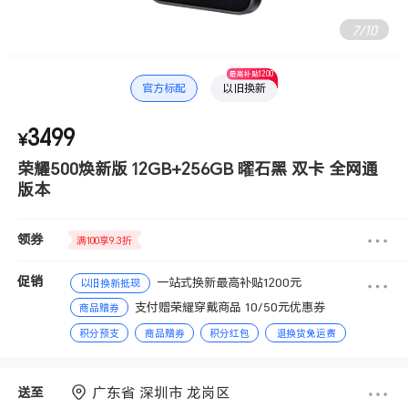
7
/
10
最高补贴1200
官方标配
以旧换新
3499
¥
荣耀500焕新版 12GB+256GB 曜石黑 双卡 全网通
版本
领券
满100享9.3折
促销
一站式换新最高补贴1200元
以旧换新抵现
支付赠荣耀穿戴商品 10/50元优惠券
商品赠券
积分预支
商品赠券
积分红包
退换货免运费
分期免息
赠送积分
广东省 深圳市 龙岗区
送至