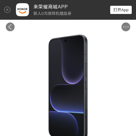
↵
来荣耀商城APP
打开App
新人0元领耳机赠品券