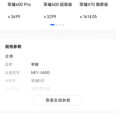
荣耀600 Pro
荣耀600 超级版
荣耀X70 焕新版
3699
3299
1614.05
￥
￥
￥
规格参数
主体
品牌
荣耀
设备型号
MEY-AN00
传播名
荣耀500
上市时间
2025年11月
操作系统
MagicOS 10（基于Android 16）
查看全部参数
查看全部参数
用户界面
MagicOS 10
CPU型号
第四代骁龙8s移动平台