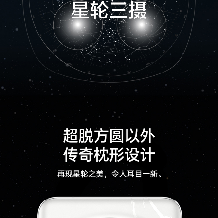
快充功能
手机支持最大20V/4A超级快充，兼容11V/6A或10
V/4A或10V/2.25A或5V4.5A超级快充，兼容9V/2
A快充。(备注:实际充电功率会随不同场景智能变
化，请以实际为准。)
无线充电
支持66W荣耀无线超级快充，支持无线反向充
电。(备注:最大支持66W无线超级快充，需单独购
买荣耀超级快充无线充电器或无线车充。实际充电
功率会随不同场景智能变化，请以实际使用情况为
准。)
智能充电模式
支持
网络
网络制式
支持移动/电信 5G/4G+/4G/2G，联通5G/4G+/
4G/3G/2G，广电5G/4G+/4G(备注:*主卡指SIM
卡管理中开通默认移动数据的卡。
*卡槽1、2可以任意切换为默认移动数据卡。
*如果两张都是电信卡，副卡（非默认移动数据
卡）必须开通电信VoLTE业务，才能同时使用电
信双卡。
*5G/4G网络使用，需要根据运营商网络和相关业
务部署情况确定是否支持。)
5G网络制式
主卡/副卡：移动5G（NR）/联通5G（NR）/电信
5G（NR）/广电5G（NR）(备注:5G网络使用，需