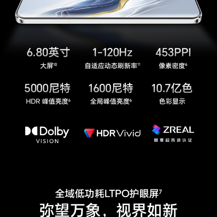
用 2：NFC感应区在手机背部中间位置)
加速度传感器
支持
接近光传感器
支持
指纹传感器
支持（屏内指纹），支持指纹解锁
指南针
支持
陀螺仪
支持
重力传感器
支持
其他传感器
单点激光、后置色温传感器；前置：3D TOF
气压计
支持
软件规格
软件名称
荣耀终端智能设备人机交互通信软件V7.0
个人助理
实用工具
智能遥控、指南针、手电筒、镜子、日历、图库、
音乐、视频、计算器、笔记、录音机、天气、时
钟、换机克隆、文件管理、系统管家、健康使用手
机