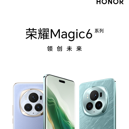
CPU核数
八核
CPU频率
1×Cortex-X4 3.3GHz+3×Cortex-A720 3.2GHz
+2×Cortex-A720 3.0GHz+2×Cortex-A520 2.3
GHz(备注:实际运行频率因应用负载智能调整。)
GPU
Adreno 750
双卡
双卡双待，部分场景下支持双通
机身尺寸
162.5mm（长）×75.8mm（宽）×8.9mm（厚）
(备注:实际尺寸依配置、制造工艺、测量方法的不
同可能有所差异。)
机身重量
约225克（含电池）(备注:实际重量依配置、制造
工艺、测量方法的不同可能有所差异。)
特色功能
智慧成片、图库语义搜索、灵动胶囊、魔法锁屏、
任意门、全屏熄屏显示、智慧摆台、桌面大文件夹
自定义、收藏空间、平行空间、个人事务中心、Y
OYO助理、个性化锁屏、反诈防火墙、智慧识
码、隔空滑动屏幕、隔空截屏、智能旋转屏幕和辅
助拍照、气息唤醒、YOYO建议、Magic 文本、
OS Turbo X、GPU Turbo X、智慧互联、智慧运
存、语音控制呼叫、多屏协同、电脑模式、智慧视
觉、智慧识屏、全屏翻译、语音翻译、AI字幕、智
慧多窗、深色模式、电子书模式、状态互动AO