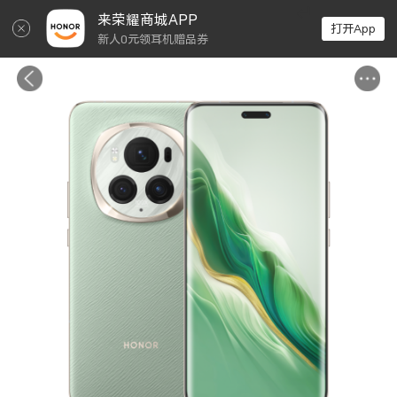
↵
来荣耀商城APP
打开App
新人0元领耳机赠品券