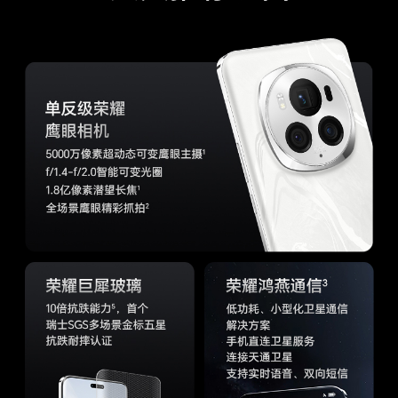
屏幕分辨率
FHD+ 1280 x 2800 像素(备注:该分辨率对应标准
矩形，实际屏幕有效像素略少。)
触摸屏
多点触控，最多支持10点触控
屏占比
93.20%(备注:数据来源于荣耀实验室，仅供参
考。)
屏幕刷新率
1~120Hz
显示技术
HDR显示（图片和视频）、LTPO 1~120Hz自适
应刷新率、视频画质增强
护眼技术
4320Hz PWM调光、护眼模式、类自然光护眼、
助眠显示、自然色彩显示(备注:本产品非医疗器
械，不具有治疗功能。)
存储
运行内存
12GB(备注:可使用的内存容量小于此值，因为手机
（RAM）
软件占用部分空间。)
机身内存
256GB(备注:可使用的内存容量小于此值，因为手
（ROM）
机软件占用部分空间。)
拍摄功能