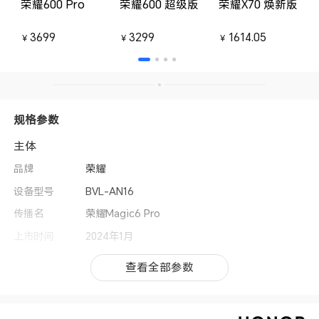
荣耀600 Pro
荣耀600 超级版
荣耀X70 焕新版
3699
3299
1614.05
￥
￥
￥
规格参数
主体
品牌
荣耀
设备型号
BVL-AN16
传播名
荣耀Magic6 Pro
上市时间
2024年1月
操作系统
MagicOS 8.0（基于Android 14）
查看全部参数
查看全部参数
用户界面
MagicOS 8.0
CPU型号
第三代骁龙8移动平台