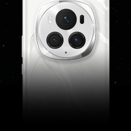
要根据运营商网络和相关业务部署情况确定是否支
持。)
4G网络制式
主卡/副卡：4G网络制式 移动4G（TD-LTE/LTE
FDD）/联通4G（LTE FDD）/电信 4G（LTE FD
D） /广电（TD-LTE/LTE FDD）(备注:4G网络使
用，需要根据运营商网络和相关业务部署情况确定
是否支持。)
3G网络制式
主卡/副卡：3G网络制式 联通3G（WCDMA）
2G网络制式
主卡/副卡：2G网络制式 移动2G（GSM）、联通
2G（GSM）、电信2G（CDMA 1X）
通信芯片
支持，荣耀自研射频增强芯片
网络功能
荣耀鸿燕通信、环球行、智慧选网、Link Turbo
X网络加速
接口
数据线接口
USB Type-C，USB 3.2 GEN1，支持DP1.2(备注:
1. USB 3.2 GEN1功能需搭配支持USB 3.2 GEN1的
数据线（非标配，需另行购买）使用。 2. 标配数
据线支持USB 2.0。)
耳机接口
USB Type-C