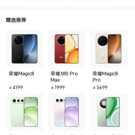
色，系统符合用户需求，希望荣耀
荣
越做越好！
a
它
精选推荐
H
无
能
耀
刻
片
使
轻
c
三
头
荣耀Magic8
荣耀X80 Pro
荣耀Magic8
以
Max
Pro
以
摄
4199
1999
5699
￥
￥
￥
配
常
电
池
超
速
o