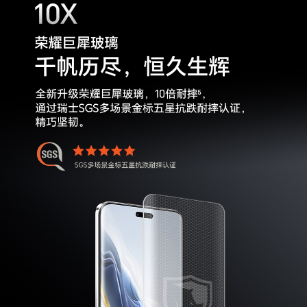
充电接口类型
Type-C
传输功能
WLAN
支持
WLAN 热点
支持
WLAN 协议
802.11 a/b/g/n/ac/ax/be，2x2 MIMO(备注:需
要搭配相应的Wi-Fi7路由器使用。)
WLAN 频率
2.4GHz和5GHz
WLAN 直连
支持
蓝牙
BT5.3，支持BLE、SBC、AAC、LDAC、APT
X、APTX HD
OTG
支持（反向供电时最大输出电流1A/5V）
NFC支付
支持
GPS
支持
蜂窝网络定位
支持
WLAN 网络定
支持