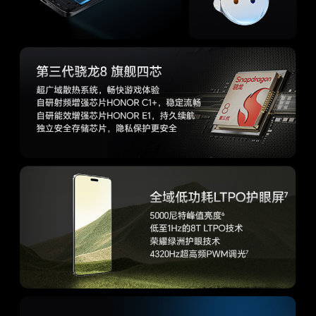
1080P慢动作视频：120/240FPS
视频录制格式包括H.264和HEVC
变焦范围最高可达0.5x-10x
广角主摄像头支持OIS视频防抖
长焦摄像头支持OIS视频防抖
超广角摄像头支持EIS视频防抖
支持视频美肤
支持音频变焦
支持立体声收音
支持蓝牙耳机收音
电影模式： HDR Vivid最高可达4K 30FPS，10bit
Magic-Log最高可达4K 60FPS
延时摄影模式最高可达4K
前置摄像头视频
4K视频拍摄：30FPS
拍摄
1080P视频拍摄：30/60 FPS
720P视频拍摄：30FPS
视频录制格式包括H.264和HEVC
支持两焦段变焦（0.8x/1x）
支持EIS视频防抖
支持视频美肤
支持多镜录像
支持音频聚焦
支持立体声收音
支持蓝牙耳机收音