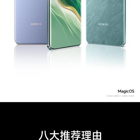
D、纯净文件管理、注视不熄屏、注视来电音量减
弱、荣耀分享、快捷启动及手势、应用分身、换机
克隆、名片扫描、备份与恢复、服务维修模式(备
注:1、快捷启动及手势：含指关节截屏、双指关节
录屏、拿起手机亮屏、双击亮屏、全局收藏、全局
批注、翻转手机静音、拿起手机减弱音量、快速通
话、电源键唤醒YOYO助理。
2、智慧视觉：含智能抠图、文字提取、扫码、智
能识别、翻译、文档扫描、卡证扫描。
部分特性OTA升级支持，请以实际体验为准)
安全功能
独立安全存储芯片、双TEE安全系统、手机盾、密
码保险箱、模糊位置、隐私助手、平行空间、反诈
防火墙、应用锁、支付保护中心、隐私时刻、应用
跳转弹窗提醒
屏幕
屏幕尺寸
6.8英寸(备注:显示屏采用圆角设计，按照标准矩
形测量屏幕的对角线长度为6.8英寸（实际可视区
域略小）)
屏幕色域
真10.7亿色，DCI-P3广色域
屏幕比例
19.69:9(备注:正面可视区)
屏幕类型
OLED