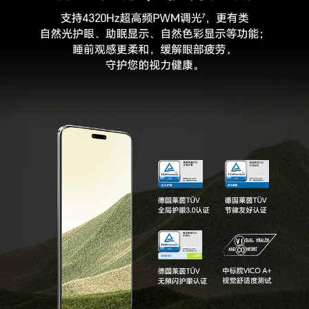
图库功能
智慧成片、图库语义搜索、精彩时刻、一键大片、
荣耀剪辑(备注:部分特性OTA升级支持，请以实际
体验为准)
其他
SIM卡类型
nano卡
3C证书编号
2023011606593004
电信设备进网许
00-E219-239524
可证编号
生产者名称
荣耀终端股份有限公司
生产者地址
深圳市福田区香蜜湖街道东海社区红荔西路8089
号深业中城6号楼A单元3401