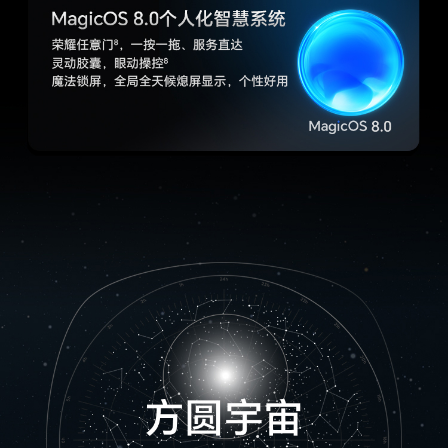
防抖模式
电子防抖、光学防抖
拍摄功能
后置摄像头：鹰眼精彩抓拍、电影模式、多镜录
像、AI摄影、高像素模式、延时摄影、广角、大光
圈、夜景模式、超级微距、人像模式（含美肤）、
专业模式、慢动作、全景、滤镜、水印、笑脸抓
拍、声控拍照、定时拍摄、文档扫描、微电影
前置摄像头：人像模式、滤镜、笑脸抓拍、自拍镜
像、声控拍照、定时拍摄、手势拍照、夜景模式、
水印模式、高像素模式、多镜录像
电池
电池类型
锂离子聚合物电池
电池容量
5600mAh（典型值）(备注:电池额定容量为 5500
mAh)
无线充电器
支持，最大66W无线快充。(备注:无线充电底座需
另行购买。)
理论充电时间
39min(备注:充电数据来源于荣耀实验室测试结
果，在温度 25 摄氏度，相对湿度 45%-80% 环
境下，使用原装超级快充充电器与充电线，从 3%
电量开始，待机状态下灭屏充电。实际使用中可能
因产品个体差异、使用习惯和环境因素不同略有不
同，请以实际使用情况为准。)