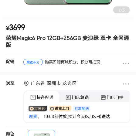
2
/
5
3699
¥
荣耀Magic6 Pro 12GB+256GB 麦浪绿 双卡 全网通
版
促销
购买即赠商城积分，积分可抵现
赠送积分
广东省 深圳市 龙岗区
送至
快递配送
门店急送
门店自提
标准配送
当日达
送货上门
现货
， 10:03前付款,预计今天(8月8日)送达
颜色