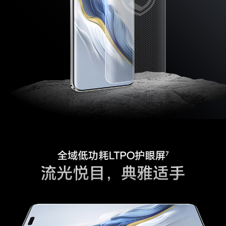
位
Glonass
支持
北斗
支持，可支持B1I+B1C+B2a三频
A-GNSS
支持
伽利略
支持，可支持E1 + E5a双频
多媒体
扬声器数量
2个
麦克风数量
3个
音效
DTS:X® Ultra音效
立体声扬声器
支持
拾音功能
VoIP视频通话AI降噪、蓝牙耳机远程录音、后摄3
MIC录像音频变焦、前摄3MIC录像音频聚焦(备注:
VoIP视频通话AI降噪和蓝牙耳机远程录音功能需
配合相应的应用使用，请以实际体验为准。)
传感器
NFC
支持读/写模式、卡模拟模式（荣耀卡包，NFC-SI
M，HCE）(备注:1：NFC-SIM需放在SIM1卡槽使