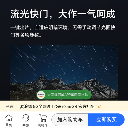
去荣耀商城APP享国家补贴
已选
麦浪绿
5G全网通 12GB+256GB
官方标配
x
1
立即购买
加入购物车
首页
客服
购物车