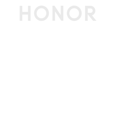
NFC
支持读/写模式、卡模拟模式（荣耀钱包，NFC-SI
M，HCE）(备注:1：NFC-SIM需放在SIM1卡槽使
用 2：NFC感应区在手机背部摄像头左侧)
重力传感器
支持
红外传感器
支持(备注:支持遥控发射，不支持自学习功能)
软件规格
软件名称
荣耀终端智能设备人机交互通信软件V8.0
个人助理
实用工具
智能遥控、指南针、手电筒、镜子、日历、图库、
音乐、视频、计算器、笔记、录音机、天气、时
钟、换机克隆、文件管理、系统管家、健康使用手
机
图库功能
AI消除、路人移除、反光消除、动态照片拼图、AI
超清、AI扩图、AI抠图、AI风格、闭眼修复、智能
美颜、水印编辑、一键大片、图库语义搜索、荣耀
剪辑
其他
SIM卡类型
nano卡