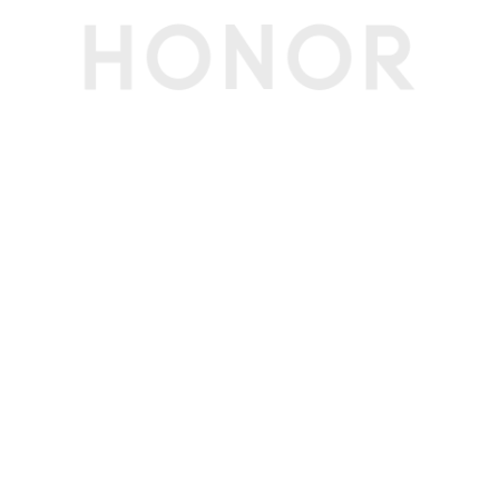
质保
主机1年（内置电池），充电器1年(备注:主机1年
（内置电池），充电器1年)
3C证书编号
2025011606784776 2025011606785370
电信设备进网许
02-E219-251819
可证编号
生产者名称
荣耀终端股份有限公司
生产者地址
深圳市福田区香蜜湖街道东海社区红荔西路8089
号深业中城6号楼A单元3401