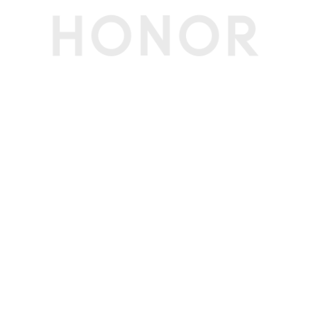
前置摄像头摄像
最大可支持 2520*1080像素(备注:不同拍摄模式的
分辨率
视频像素可能有差异，请以实际为准。)
前置摄像头像素
800万像素摄像头（f/2.0光圈）(备注:不同拍照模
式的照片像素可能有差异，请以实际为准。)
防抖模式
电子防抖、光学防抖(备注:仅后置支持光学防抖)
前置拍摄功能
动态照片、人像模式、水印、滤镜、笑脸抓拍、自
拍镜像、声控拍照、定时拍照、手势拍照等
后置拍摄功能
动态照片、慢动作、精彩抓拍、延时摄影、文档扫
描、全景拍照、高像素模式、多镜录像、夜景模
式、人像模式(含美肤)、录像、微电影、专业拍
照、HDR拍照、滤镜、水印、笑脸抓拍、声控拍
照、定时拍照、连拍、AI摄影等
电池
电池类型
锂离子聚合物电池（荣耀青海湖电池）
电池容量
8300mAh（典型值）(备注:电池额定容量为 8100
mAh)
标配充电器
标配20V4A
快充功能
支持（最大20V/4A超级快充，兼容20V/3.3A，11
V6A，10V/4A充电）(备注:有线超级快充需搭配原