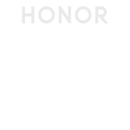
装有线超级快充充电器与充电线使用。实际充电功
率会随不同场景智能变化，请以实际使用情况为
准。)
智能充电模式
支持
网络
网络制式
支持移动 5G/4G+/4G/2G，电信 5G/4G+/4G，
联通5G/4G+/4G/3G/2G，广电5G/4G+/4G，
支持 4×4 MIMO天线技术 / 载波聚合技术 / HPUE
/ HO RxD(备注:1、主卡指SIM卡管理中开通默认
移动数据的卡。 2、卡槽1、2可以任意切换为默认
移动数据卡。 3、如果两张都是电信卡，副卡（非
默认移动数据卡）必须开通电信VoLTE业务，才
能同时使用电信双卡。 4、5G/4G网络使用，需
要根据运营商网络和相关业务部署情况确定是否支
持。 5、双卡双通功能跟频段组合和网络覆盖相
关。 6、支持5G SA。)
网络功能
环球行、Link Turbo X网络加速、智慧选网
接口
数据线接口
Type-C，USB 2.0(备注:标配数据线支持USB 2.0)
耳机接口
Type-C(备注:支持Type-C数字耳机)