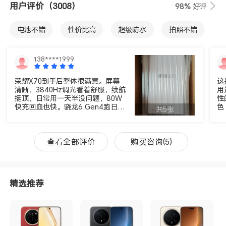
用户评价
（3008）
98%
好评
电池不错
性价比高
超级防水
拍照不错
屏幕不错
外观不错
产品很好
手感好
138****1999
运行速度快
物流不错
音质很好
包装不错
荣耀X70到手后整体很满意。屏幕
这
清晰，3840Hz调光看着舒服，续航
用
活动给力
服务好
挺顶，日常用一天半没问题，80W
性
快充回血也快。骁龙6 Gen4跑日常
色
共5张
应用和轻度游戏很流畅，相机拍照
用
色彩自然。IP69K防水和防摔设计让
入
人放心，性价比不错。
查看全部评价
购买咨询(5)
精选推荐