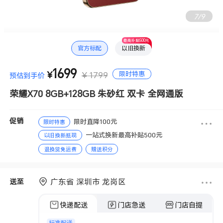
7
/
9
最高补贴500元
官方标配
以旧换新
1699
限时特惠
¥
¥ 1799
预估到手价
荣耀X70 8GB+128GB 朱砂红 双卡 全网通版
促销
限时直降100元
限时特惠
一站式换新最高补贴500元
以旧换新抵现
退换货免运费
赠送积分
广东省 深圳市 龙岗区
送至
快递配送
门店急送
门店自提
标准配送