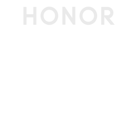
SS
支持蜂窝网络定位、WLAN网络定位
WLAN 网络定
支持
位
投屏
支持，支持无线投屏
红外遥控
支持(备注:支持遥控发射，不支持自学习功能)
多媒体
扬声器数量
2
麦克风数量
2
传感器
加速度传感器
支持
接近光传感器
非实体器件，使用超声代替
指纹传感器
支持屏下指纹
指南针
支持
陀螺仪
支持