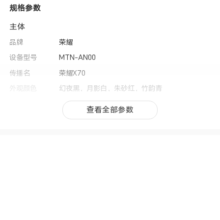
规格参数
主体
品牌
荣耀
设备型号
MTN-AN00
传播名
荣耀X70
外观颜色
幻夜黑，月影白，朱砂红，竹韵青
上市时间
2025年7月
查看全部参数
查看全部参数
操作系统
MagicOS 9.0（基于Android 15）
用户界面
MagicOS 9.0
CPU型号
第四代骁龙6移动平台
CPU核数
八核
CPU频率
1× A720*2.3GHz + 3× A720*2.2GHz+ 4× A520
*1.8GHz(备注:实际运行频率因应用负载智能调
整。)
GPU
Adreno 810