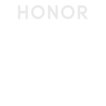
充电接口类型
Type-C
传输功能
WLAN
支持Wi-Fi 6（802.11 ax）和802.11 a/b/g/n/a
c；支持1024 QAM，80MHz；支持2.4GHz和5G
Hz WLAN；支持WLAN热点、WLAN直连
WLAN 热点
支持
WLAN 协议
802.11 a/b/g/n/ac/ax
WLAN 频率
2.4GHz和5GHz
WLAN 直连
支持
蓝牙
蓝牙5.2，支持低功耗蓝牙(BLE) 支持SBC、AA
C、LDAC、aptX、aptX HD、aptX Adaptive
支持ASHA助听器协议
OTG
支持（反向供电时最大输出电流1A/5V）
NFC支付
支持
GPS
支持北斗（B1I+B1C+B2a三频）、GPS（L1+L5
双频）、Glonass（G1）、Galileo（E1 + E5a双
频）、QZSS(L1+L5双频)、NavIC（L5）、A-GN