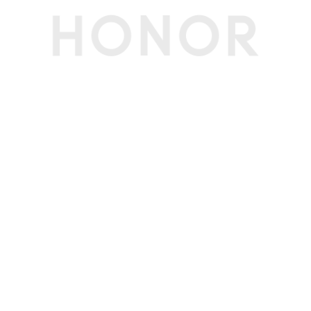
屏幕色域
DCI-P3广色域，10.7亿色
屏幕比例
19.8:9
屏幕类型
AMOLED
屏幕分辨率
2640×1200(备注:该分辨率对应标准矩形，实际屏
幕有效像素略少)
触摸屏
多点触控，最多支持10点触控
屏占比
94.62%(备注:数据来源于荣耀实验室，仅供参
考。)
屏幕刷新率
屏幕最高刷新率为120Hz（支持60/90/120Hz）
(备注:不同应用界面下，屏幕刷新率可能略有不
同，请以实际体验为准。)
护眼功能
AI离焦护眼、荣耀绿洲护眼屏、3840Hz超高频P
WM调光、类自然光护眼、AI助眠显示、硬件级低
蓝光、极暗模式(备注:本产品非医疗器械，不具有
治疗功能。)
显示技术
HDR显示（图片和视频）、超动态显示、臻彩显
示
存储