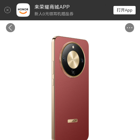
↵
来荣耀商城APP
打开App
新人0元领耳机赠品券