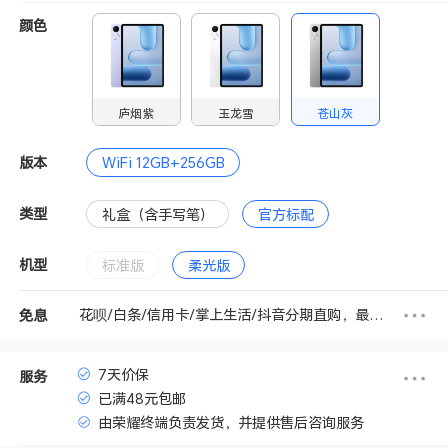
颜色
庐烟紫
玉龙雪
苍山灰
版本
WiFi 12GB+256GB
类型
礼盒（含手写笔）
官方标配
机型
标准版
柔光版
花呗/白条/信用卡/掌上生活/抖音分期直购，最高享3期免息
免息
7天价保
服务
已满48元包邮
由荣耀终端负责发货，并提供售后咨询服务