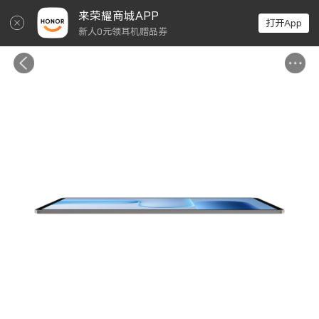
↵
来荣耀商城APP
打开App
新人0元领耳机赠品券