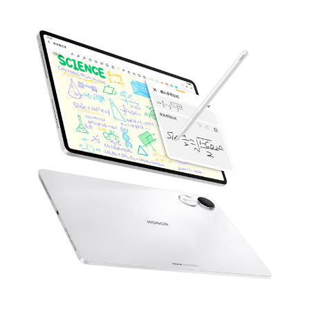
屏幕
屏幕尺寸
11.5英寸(备注:显示屏采用圆角设计，按照标准矩
形测量时，屏幕的对角线长度是 11.5英寸（实际可
视区域略小）)
屏幕色域
10.7亿色，DCI-P3广色域(备注:10.7亿色是指10bi
t 色深（8bit 硬件规格，2bit 是软件算法扩
展），可显示的颜色数量为1024×1024×1024种，
约10.7亿种。)
屏幕类型
LCD
屏幕分辨率
2800 x 1840
屏幕比例
3:2(备注:正面可视区)
触摸屏
支持多点触控，最多支持10点触控
屏占比
88%(备注:计算方法为“可视区域/触摸屏区域”，
即VA/CG。)
屏幕刷新率
屏幕最高刷新率最高为144Hz（支持8档，30Hz/
45Hz/50Hz/60Hz/75Hz/90Hz/120Hz/144Hz）
(备注:不同应用界面下，屏幕刷新率可能略有不
同，请以实际体验为准。)
存储