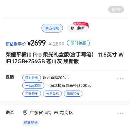
10
/
10
最高补贴500
官方标配
以旧换新
2699
限时特惠
¥
¥ 2899
预估到手价
荣耀平板10 Pro 柔光礼盒版(含手写笔） 11.5英寸 W
IFI 12GB+256GB 苍山灰 焕新版
促销
限时直降200元
限时特惠
一站式换新最高补贴500元
一站式换新
积分预支
分期免息
赠送积分
广东省 深圳市 龙岗区
送至
标准配送