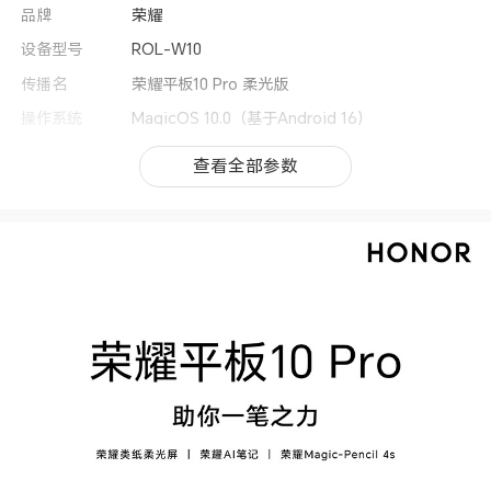
品牌
荣耀
设备型号
ROL-W10
传播名
荣耀平板10 Pro 柔光版
操作系统
MagicOS 10.0（基于Android 16）
用户界面
MagicOS 10.0
查看全部参数
查看全部参数
CPU型号
天玑8350至尊版
CPU核数
八核
CPU频率
1 x Cortex-A715 3.35GHz + 3 x Cortex-A715
3.20GHz + 4 x Cortex-A510 2.2GHz
GPU
Mali-G615 MC6
上市时间
2026年1月
机身尺寸
259.1mm（长）*176.1mm（宽）*6.1mm（厚）
(备注:实际尺寸依配置, 制造工艺, 测量方法的不同
可能有所差异。)
机身重量
约475g(含电池）(备注:实际重量依配置、制造工
艺、测量方法的不同可能有所差异。)