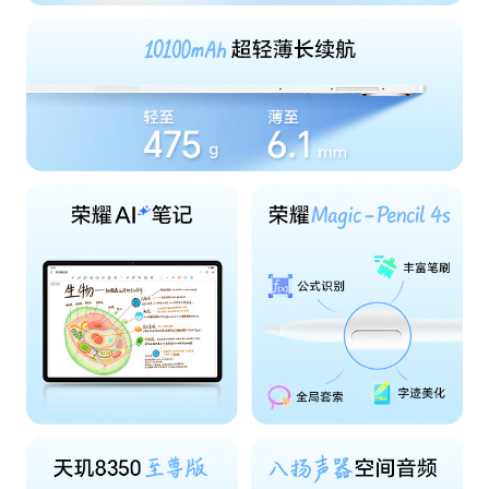
前置摄像头摄像
最大可支持1920x1080像素(备注:不同拍摄模式的
分辨率
视频像素可能有差异，请以实际为准。)
前置摄像头像素
800万像素（F2.0 FF）(备注:不同拍照模式的照片
像素可能有差异，请以实际为准。)
电池
电池类型
锂离子聚合物电池
电池容量
10100mAh（典型值）(备注:10000mAh（额定
值）)
理论充电时间
约2.15小时(备注:上述数据为使用标配充电器灭屏
充电的实验室数据，实际充电时间，视使用情况有
所不同。)
快充功能
支持（最大66W快充，兼容35W、22.5W、10W
充电）
标配充电器
35W
接口
充电接口类型
Type-C
数据线接口
Type-C