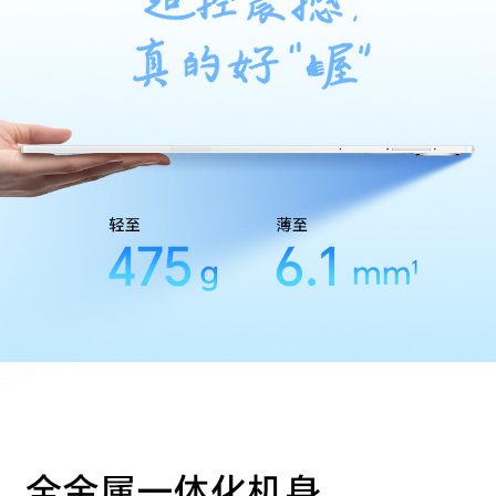
加速度传感器
支持
陀螺仪
支持
霍尔传感器
支持
重力传感器
支持
软件规格
软件名称
荣耀终端智能设备人机交互通信软件V9.0
个人助理
实用工具
日历/图库/计算器/笔记/时钟/文件管理/系统管家/
手电筒
其他
3C证书编号
2024010902730162
生产者名称
荣耀终端股份有限公司
生产者地址
深圳市福田区香蜜湖街道东海社区红荔西路8089
号深业中城6号楼A单元3401