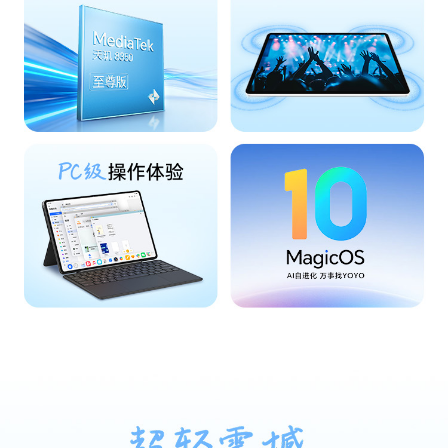
传输功能
WLAN
支持
WLAN 热点
支持
WLAN 频率
2.4G/5G
WLAN 协议
WIFI 6，802.11 a/b/g/n/ac/ax，2x2 MIMO
WLAN 直连
支持
蓝牙
BT 5.2，支持BLE，SBC、AAC、LDAC、apt
X，aptX HD
OTG
支持
WLAN 网络定
支持
位
多媒体
扬声器数量
8
麦克风数量
3
传感器