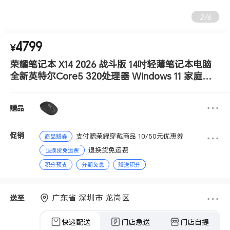
2
/
6
4799
¥
荣耀笔记本 X14 2026 战斗版 14吋轻薄笔记本电脑
全新英特尔Core5 320处理器 Windows 11 家庭中
文版 16GB 512GB 星辰灰
赠品
促销
支付赠荣耀穿戴商品 10/50元优惠券
商品赠券
退换货免运费
退换货免运费
积分预支
分期免息
赠送积分
广东省 深圳市 龙岗区
送至
快递配送
门店急送
门店自提