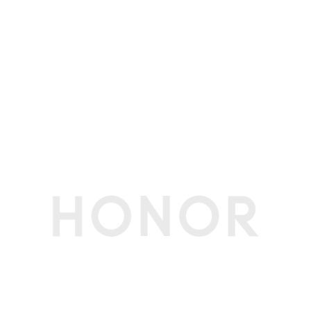
其他
软件名称
荣耀终端电脑性能检测管理软件V19.0
生产者名称
荣耀终端股份有限公司
生产者地址
深圳市福田区香蜜湖街道东海社区红荔西路8089
号深业中城6号楼A单元3401
配件
电源适配器
65W USB-C电源适配器(标配)
节能认证
中国能效等级
一级
(CEL)
接口
按键
电源按键（不支持指纹）
电源接口
USB-C接口
USB-C接口
USB-C 3.2 Gen2(10Gbps)接口 * 1
USB-A接口
USB-A 3.2 Gen1接口*2