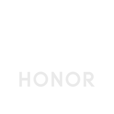
HDMI接口数
1个
DP接口
支持(备注:通过USB-C口实现)
DP接口功能
DP1.4(备注:通过USB-C口实现)
音频接口
3.5mm耳机、麦克风二合一接口 x 1, 可支持OMT
P (国标) 、CTIA (美标)
多媒体
扬声器数量
2个
扬声器音效
沉浸式环绕立体声
麦克风数量
2个
摄像头类型
前置摄像头
摄像头像素
720P 高清前置摄像头
摄像头指示灯
支持
电池和电源规格
电池容量
60Wh（典型值）