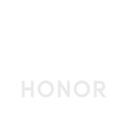
屏幕
屏幕尺寸
14英寸
屏幕类型
LCD
屏幕比例
16:10
屏幕分辨率
1920*1200像素
屏幕刷新率
60Hz
可视角度
178度(典型值)
亮度
300尼特(典型值)
护眼模式
支持(德国莱茵软件低蓝光护眼认证)
支持(德国莱茵无频闪护眼认证 )
屏占比
92%
屏幕色域
45%NTSC 色域（典型值）
内存
内存容量
16GB
内存类型
LPDDR5x 7467MT/S