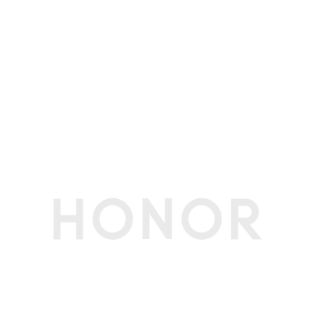
存储
硬盘类型
SSD
SSD容量
512GB
传感器
霍尔传感器
支持
其他传感器
温度传感器
网络通信
蓝牙
蓝牙5.1
WLAN 标准
IEEE802.11 a/b/g/n/ac/ax
WLAN 加密方
支持 WPA/WPA2/WPA3
式
WLAN 网卡型
AX211 支持WiFi6；兼容WiFi6E
号
NFC
支持(备注:集成在触控板)
WLAN 工作频
2.4GHz和5GHz双频