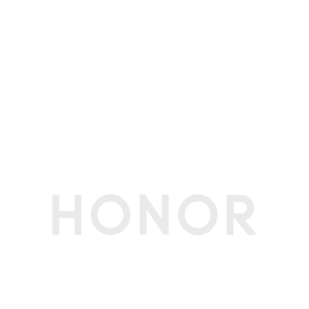
电池类型
锂聚合物电池
电芯数量
3芯
电池更换
不支持
续航时间
荣耀办公模型续航13.5小时(备注:续航数据来源于
荣耀实验室，在室温 25℃ 下，出厂默认配置，亮
度设定 200 尼特/ 250 尼特、关闭 windows 更
新、连接网络和电源模式为平衡模式等条件下测试
荣耀日常办公模型续航时间，不同配置的使用时间
会有差异，请以实际情况为准。)
充电时间
30分钟充49%；110min充满(备注:测试条件：使
用标配或选配的专用充电器，系统保持关机状态充
电。)
充电指示灯
支持(白色闪烁代表充电，白色常亮代表充满)
第三方应用
第三方应用
支持第三方应用程序的安装和卸载，第三方应用遵
循地区定制策略；内置Office 家庭版