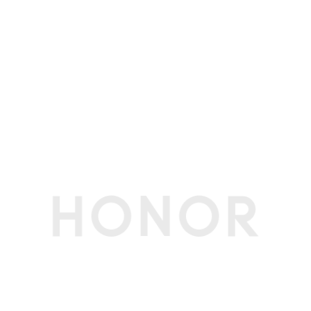
段
输入设备
键盘类型
全尺寸键盘（不背光）
触控板
支持5点触控(备注:Windows11当前最多支持四点
手势识别)
软件功能
荣耀分享
支持
HONOR
支持
Magic-link
浏览器
Microsoft Edge 默认浏览器
本地升级
支持U盘升级重装OS（服务售后)
在线升级
支持采用微软Windows Update升级方案进行在
线升级；支持电脑管家驱动升级。
特色应用
电脑管家：换机克隆/屏幕共享/应用建议/ HONO
R Turbo X/YOYO会议
YOYO助理：翻译专家/阅读助手 /PPT大师/编程
助手/YOYO工程师
超级工作台：荣耀文档/荣耀笔记/荣耀分享