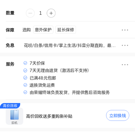
数量
意外保护
延长保修
选购
保障
花呗/白条/信用卡/掌上生活/抖音分期直购，最高享3期免息
免息
7天价保
服务
7天无理由退货（激活后不支持）
已满48元包邮
退换货免运费
由荣耀终端负责发货，并提供售后咨询服务
高价回收
立即换钱
高价回收送多重购新补贴
旧机