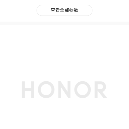
类别
笔记本电脑
查看全部参数
查看全部参数
机身尺寸
311.5 × 215.5 × 16.9mm
机身重量
1.39kg
上市时间
2026年5月
处理器
CPU型号
Intel® Core™ 5 processor 320
CPU核芯数
6核
CPU线程数
6线程
显卡
显卡
Intel® Graphics
显卡主频
2.5 GHz
显存容量
共享系统内存
显存类型
共享系统内存
显存位宽
共享系统内存