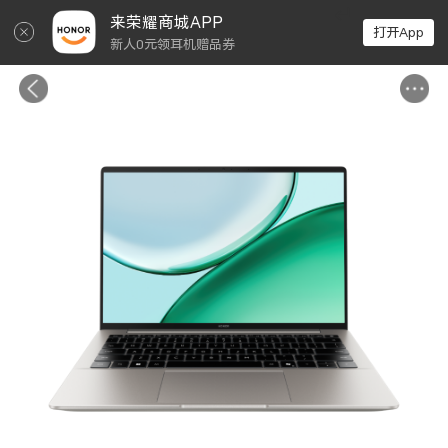
↵
来荣耀商城APP
打开App
新人0元领耳机赠品券