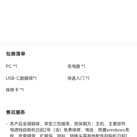
包装清单
PC *1
充电器 *1
USB-C数据线*1
快速入门 *1
保修卡 *1
售后服务
本产品全国联保，享受三包服务，质保期为：主机、主要部件、
电源线自购机日起2年（含）免费保修，电池、预置windows系
统、皮套键盘、扩展坞、鼠标、转接头等其他配件自购机日起1