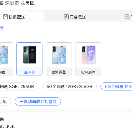
省 深圳市 龙岗区
快递配送
门店急送
送
黑色
墨玉青
碧波微蓝
粉映晨辉
网通 8GB+256GB
5G全网通 12GB+256GB
5G全网通 12G
标配
三体动画联名礼盒装
价保
48元包邮