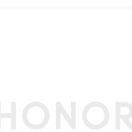
一代骁龙8+移动平台
核
dreno™ 730
卡双待
63.3mm（长）×74.9mm（宽）×7.8mm（厚）(备注:实际尺寸依配置
不同可能有所差异。)
188克（含电池）(备注:实际重量依配置、制造工艺、测量方法的不同可能
× Cortex-X2 3.0GHz + 3 × Cortex-A710 2.5GHz + 4 × Cortex-A5
行频率因应用负载智能调整。)
势导航（默认）、屏幕内三键导航、悬浮导航
.78英寸(备注:显示屏采用圆角设计，按照标准矩形测量时，屏幕的对角线长
实际可视区域略小）)
LED
HD+ 2700*1224 像素(备注:该分辨率对应标准矩形，实际屏幕有效像素略