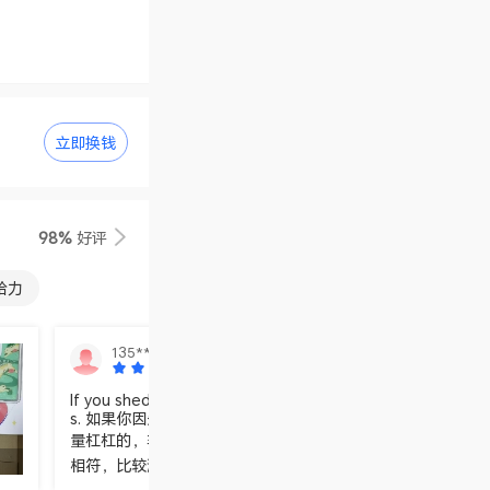
立即换钱
98%
好评
给力
内存很好
135****0820
If you shed tears when you miss the sun, you also miss t
s. 如果你因失去了太阳而流泪，那么你也将失去群星了。价格
量杠杠的，非常好的一次购物，下次还来👍宝贝收到，物流很
相符，比较满意，好评，推荐~哈哈。我终于买到了！眼馋了
家很给力回话速度很快！生意兴隆哦真的超级喜欢，非常支持