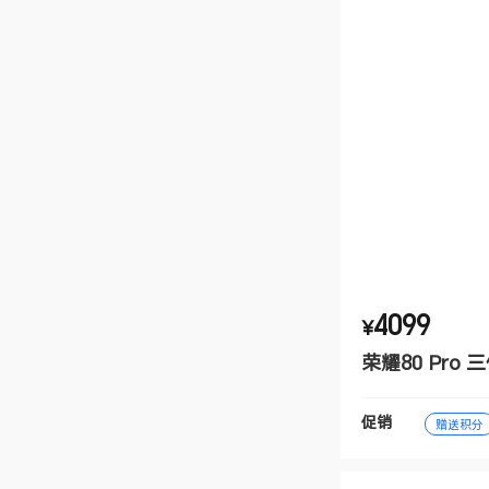
4099
¥
荣耀80 Pro
促销
赠送积分