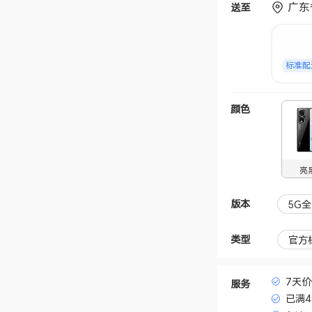
广东
送至
标准配
颜色
亮
版本
5G全
类型
官方
7天
服务
已满