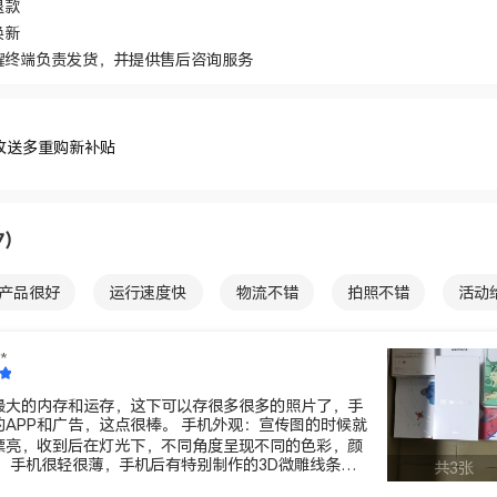
退款
换新
耀终端负责发货，并提供售后咨询服务
收送多重购新补贴
7）
产品很好
运行速度快
物流不错
拍照不错
活动
务好
电池不错
屏幕不错
包装不错
性价比高
**
最大的内存和运存，这下可以存很多很多的照片了，手
告，这点很棒。 手机外观：宣传图的时候就
漂亮，收到后在灯光下，不同角度呈现不同的色彩，颜
共3张