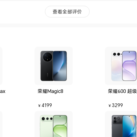
年用，还有碎屏险和延保、蓝牙耳机、兔子礼盒，给妈
查看全部评价
齐了。 贴心卡片：因为是妈妈的生日，
速度：不错很流畅。 电池容量：
爸爸买荣耀他用的非常好，所
机给妈妈也定了一部，又刚好在妈妈生日的当天送达，
给妈妈拆箱的过程制作了一个小视频，这一箱收到的时
心。期待荣耀后面的产品哦，希望越做越好，产品大卖
ax
荣耀Magic8
荣耀600 超
4199
3299
￥
￥