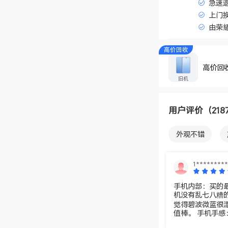
急速
上门
由荣
高价回收
高价回
旧机
用户评价
（218
外观不错
手感好
服
1********
手机内部：买的
机没有乱七八糟的APP和广
觉得碧波微蓝很
值棒。 手机手感：手机很轻很薄，手机后有特别制作的3D微雕线条，
很特别。 手机自带：充电器、充电线、手机壳和原机贴膜，拆开直接用