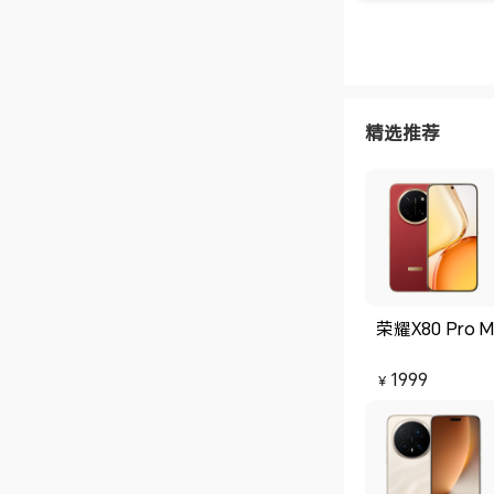
很方便。 赠品明细：首发还赠送漂流的绿色兔子原机壳，明年是兔年，
可以直接放在新
妈用真是什么都不担心啦，全配
所以客服备注了卡片，很感谢。 运行
电量很大，充电速度也OK。 因为之前给
以这次荣耀出新
真是太有缘了，
精选推荐
候感觉妈妈很开
哦
荣耀X80 Pro M
1999
￥