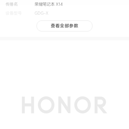
传播名
荣耀笔记本 X14
设备型号
GDG-X
类别
笔记本电脑
查看全部参数
查看全部参数
机身尺寸
313.12mm ×229.1mm × 19.5mm
机身重量
约1.43kg
上市时间
2025年4月
处理器
CPU型号
第 13 代英特尔® 酷睿™ i5-13420H 处理器
显卡
显卡
Intel® UHD Graphics
屏幕
屏幕尺寸
14英寸
屏幕类型
IPS屏
屏幕比例
16:10