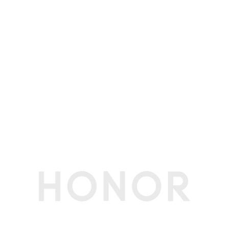
电源适配器
65W USB-C电源适配器(标配)
节能认证
中国能效等级
一级
(CEL)
接口
USB-C接口
全功能USB-C接口 *1
USB-A接口
左边USB 3.2 Gen2接口 * 1 右边USB 3.2 Gen1接
口 * 1
HDMI接口数
1个
音频接口
3.5mm耳机、麦克风二合一接口 x 1, 可支持OMT
P (国标) 、CTIA (美标)
多媒体
扬声器数量
2个
扬声器音效
沉浸式环绕立体声
麦克风数量
2个