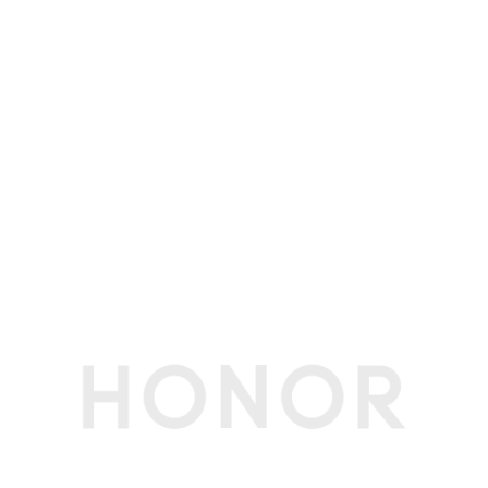
屏幕分辨率
1920*1200像素
屏幕刷新率
60Hz
可视角度
178度(典型值)
亮度
300尼特(典型值)
护眼模式
德国莱茵低蓝光护眼认证
德国莱茵无频闪护眼认证
屏占比
86%
屏幕色域
45% NTSC 色域(典型值)
内存
内存容量
16GB
内存类型
LPDDR4x 4266MHz
存储
硬盘类型
固态硬盘
SSD容量
512GB
传感器