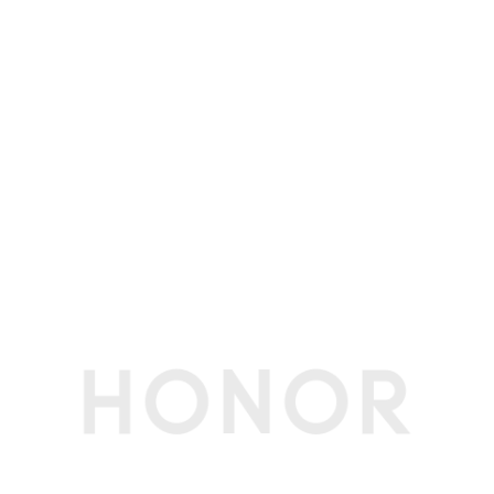
摄像头类型
前置摄像头
摄像头像素
720P 高清前置摄像头
摄像头指示灯
支持
电池和电源规格
电池容量
42Wh(额定容量)
电池类型
锂聚合物电池
电芯数量
3芯
电池更换
不支持
续航时间
网页浏览约5小时，日常办公约7.5小时(备注:实验
室条件测试，出厂默认配置、关闭window更新，
250尼特亮度等条件下分别测试网页浏览和PCMar
k10日常办公，实际续航时间可能因版本、配置及
网络环境的不同存在差异，请以实际情况为准.)
充电时间
30分钟充电约53%，充满约83分钟(备注:测试条
件：使用标配或选配的专用充电器，系统保持关机
状态充电。)
充电指示灯
支持(白色闪烁代表充电，白色常亮代表充满)