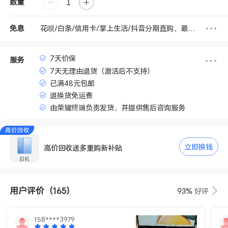
数量
花呗/白条/信用卡/掌上生活/抖音分期直购，最高享3期免息
免息
7天价保
服务
7天无理由退货（激活后不支持）
已满48元包邮
退换货免运费
由荣耀终端负责发货，并提供售后咨询服务
高价回收
立即换钱
高价回收送多重购新补贴
旧机
用户评价
（165）
93%
好评
158****3979