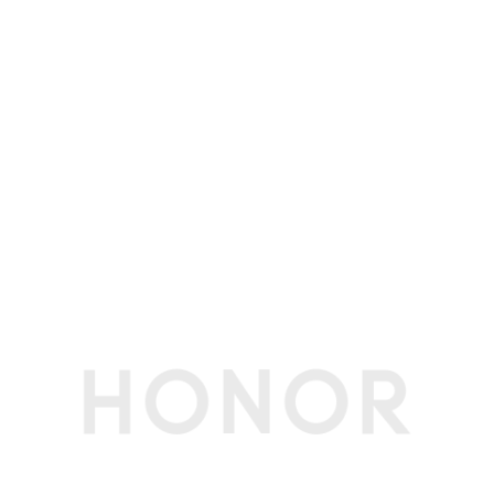
霍尔传感器
支持
网络通信
蓝牙
蓝牙5.1
NFC
支持
WLAN 工作频
Wi-Fi 6
段
输入设备
键盘类型
全尺寸键盘
触控板
支持5点触控
其他
软件名称
荣耀终端电脑性能检测管理软件V18.0
生产者名称
荣耀终端股份有限公司
生产者地址
深圳市福田区香蜜湖街道东海社区红荔西路8089
号深业中城6号楼A单元3401
配件