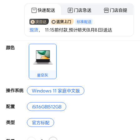
快递配送
门店急送
门店自提
标准配送
次日达
送货上门
现货
， 11:15前付款,预计明天(8月8日)送达
颜色
星空灰
操作系统
Windows 11 家庭中文版
配置
i5|16GB|512GB
类型
官方标配