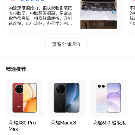
物流速度很给力，很快就收到笔记
不
本电脑了，电脑颜值很高，星空灰
的
配色很高级，机身轻薄便携，开机
标
速度快，运行流畅，办公学习完全
电
共6张
够用，性价比很高，非常满意！新
机包装严实，屏幕清晰，音质不
错，散热也可以，系统干净无捆
查看全部评价
绑，配置和描述一致，是正品新
机，好评！荣耀笔记本做工扎实，
手感好，续航够用，反应灵敏，日
常使用很丝滑，价格实惠，值得推
荐！
精选推荐
荣耀X80 Pro
荣耀Magic8
荣耀600 超级版
Max