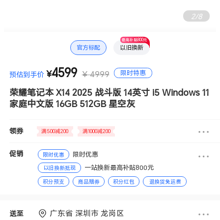
2
/
8
最高补贴800元
官方标配
以旧换新
4599
限时特惠
¥
¥ 4999
预估到手价
荣耀笔记本 X14 2025 战斗版 14英寸 i5 Windows 11
家庭中文版 16GB 512GB 星空灰
领券
满500减200
满1000减200
促销
限时优惠
限时优惠
一站换新最高补贴800元
以旧换新抵现
积分预支
商品赠券
积分红包
退换货免运费
分期免息
赠送积分
广东省 深圳市 龙岗区
送至