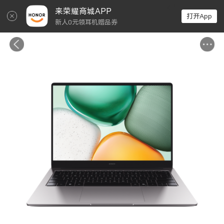
↵
来荣耀商城APP
打开App
新人0元领耳机赠品券