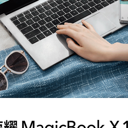
软输入法
00：1（典型值）
50尼特（典型值）
持（德国莱茵低蓝光护眼认证）；支持（德国莱茵无频闪护眼认证 ）
4%
GB
DR4 2400
56GB
SD
持
持
持(白色闪烁代表充电，白色常亮代表充满)