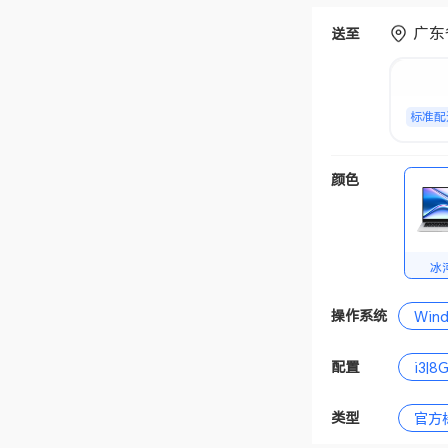
广东
送至
标准配
颜色
冰
操作系统
Win
配置
i3|8
类型
官方