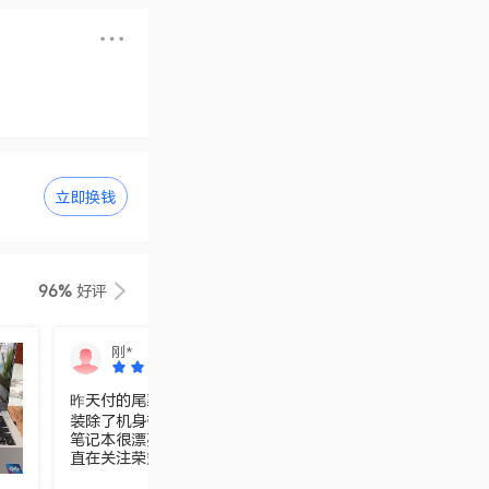
立即换钱
96%
好评
刚*
昨天付的尾款，今天下午顺风快递就送到了，包装完好无损，
装除了机身带的硬纸盒外，用的都是环保包装，打开取出后第
笔记本很漂亮，轻薄全金属外观，带有商务风格的冰河银大气
直在关注荣耀，从手机到平板、水杯剃须刀，到这次的笔记本
年不用笔记本，刚操作都手生了，还好荣耀wagicbook x 14