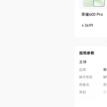
荣耀600 Pro
3699
￥
规格参数
主体
品牌
荣
操作系统
W
传播名
荣
类别
笔
CPU型号
第