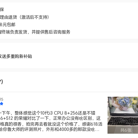
价保
无理由退货（激活后不支持）
48元包邮
耀终端负责发货，并提供售后咨询服务
收送多重购新补贴
7）
85
午，整体感觉这个10代i3 CPU 8+256还是不错
 16+512 的荣耀对比了一下，正常办公没有啥区别，这
0的价格真的很香，拍完再去看就没这个价格了，感谢618活
给你鲁大师的评测照片，外形和4000多的那款没啥大
共6张
少了一个蓝色的反光亮条，整体散热控制的还可以，风