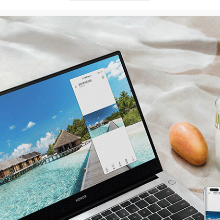
核
频2.1GHz，最大加速时钟频率4.1GHz
线程
021年5月
tel® UHD Graphics
尺寸背光键盘
享系统内存
09mm x 283mm x 72mm
4英寸
PS屏，雾面屏
6：9
920x1080像素
78度的宽广视角（典型值）
57PPI（每英寸像素点）