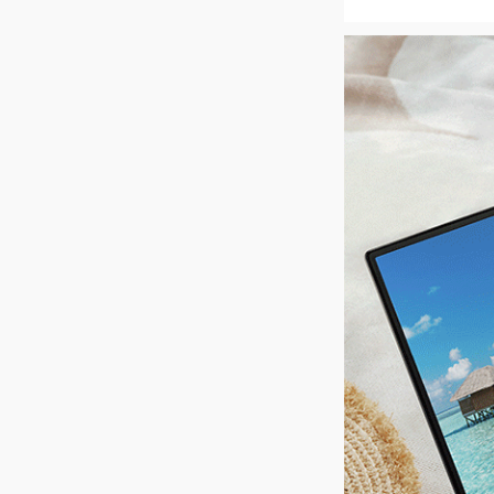
CPU核数
2
处理器频率
基
处理器线程数
4
上市时间
2
显卡
In
键盘类型
全
显存类型
共
包装尺寸
4
屏幕
屏幕尺寸
1
屏幕类型
I
屏幕比例
1
分辨率
1
可视角度
1
PPI
1