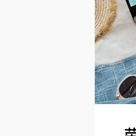
输入法
微
屏幕对比度
8
亮度
2
护眼模式
支
屏占比
8
存储
内存容量
8
内存类型
D
SSD容量
2
硬盘类型
S
传感器
指纹传感器
支
霍尔传感器
支
充电指示灯
支