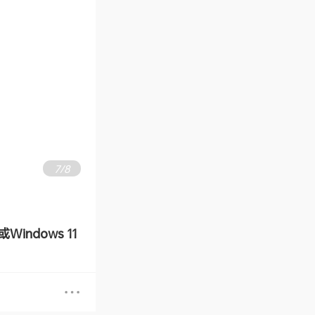
8
/
8
或Windows 11