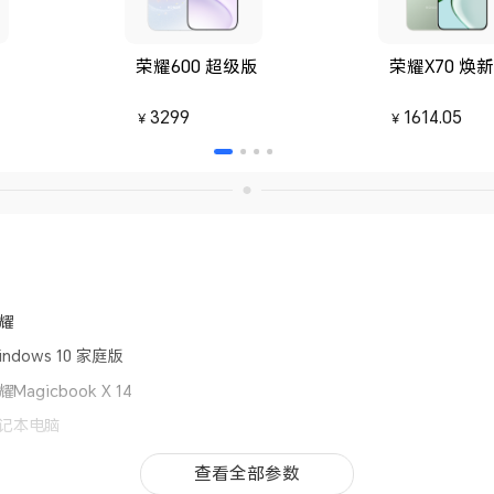
荣耀600 超级版
荣耀X70 焕
3299
1614.05
￥
￥
耀
indows 10 家庭版
耀Magicbook X 14
记本电脑
10代智能英特尔®酷睿™ i3-10110U 处理器
查看全部参数
查看全部参数