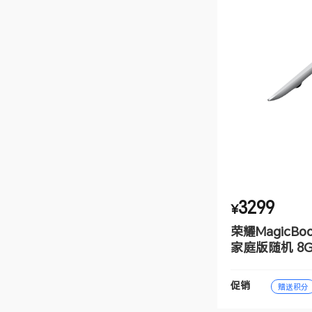
3299
¥
荣耀MagicBoo
家庭版随机 8GB 
促销
赠送积分