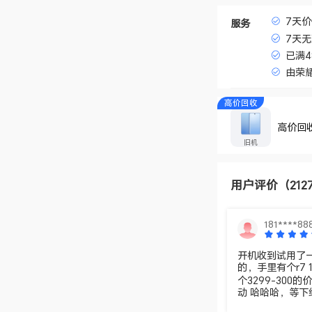
7天
服务
7天
已满
由荣
高价回收
高价回
旧机
用户评价
（212
181****88
开机收到试用了一下
的，手里有个r7
个3299-30
动 哈哈哈，等下
区别，就是A面