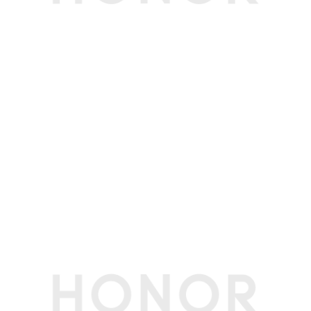
前置摄像头像素
500万像素（Fno2.2 FF）(备注:不同拍照模式的照
片像素可能有差异，请以实际为准。)
前置拍摄功能
人像拍照、定时拍照、自拍镜像(前置)、笑脸抓拍
后置拍摄功能
延时摄影、定时摄影
电池
电池类型
锂离子电池
电池容量
8300mAh（典型值）(备注:电池额定容量8200m
Ah)
标配充电器
35W(备注:35W（11V/3.2A）)
接口
耳机接口
Type-C(备注:仅支持Type-C数字耳机)
充电接口类型
Type-C
数据线接口
Type-C
传输功能
WLAN
支持