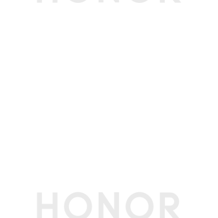
WLAN 热点
支持
WLAN 频率
2.4G/5G
WLAN 协议
WIFI 5，802.11 a/b/g/n/ac
WLAN 直连
支持
蓝牙
BT 5.1，支持BLE、SBC、AAC、LDAC
OTG
支持
WLAN 网络定
支持
位
多媒体
扬声器数量
4
麦克风数量
1
传感器
加速度传感器
支持
重力传感器
不支持
软件规格