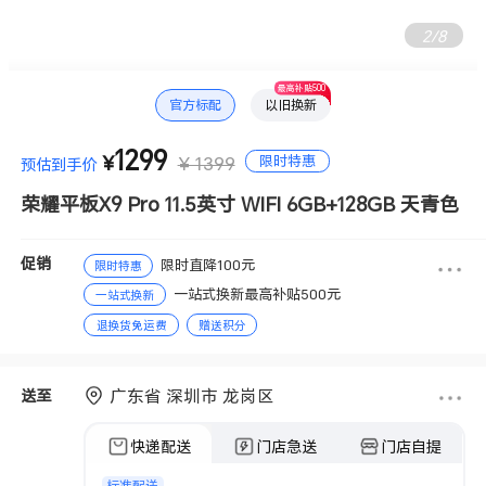
3
/
8
最高补贴500
官方标配
以旧换新
1299
限时特惠
¥
¥ 1399
预估到手价
荣耀平板X9 Pro 11.5英寸 WIFI 6GB+128GB 天青色
促销
限时直降100元
限时特惠
一站式换新最高补贴500元
一站式换新
退换货免运费
赠送积分
广东省 深圳市 龙岗区
送至
快递配送
门店急送
门店自提
标准配送