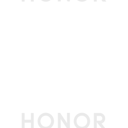
形测量时，屏幕的对角线长度是 11.5英寸（实际可
视区域略小）)
屏幕色域
10.7亿色(备注:10.7亿色是指10bit色深（8bit硬件
规格，2bit是软件算法扩展），可显示的颜色数量
为1024×1024×1024种，约10.7亿种)
屏幕类型
LCD
屏幕分辨率
2000x1200
屏幕比例
10:6(备注:正面可视区)
触摸屏
支持多点触控，最多支持10点触控
屏占比
86%
屏幕刷新率
屏幕最高刷新率最高为120Hz（支持3档，120HZ/
90HZ/60HZ）(备注:不同应用界面下，屏幕刷新
率可能略有不同，请以实际体验为准。)
存储
运行内存
6GB(备注:可使用的内存容量小于此值，因为平板
（RAM）
软件占用部分空间。)
机身内存
128GB(备注:可使用的内存容量小于此值，因为平
（ROM）
板软件占用部分空间。)