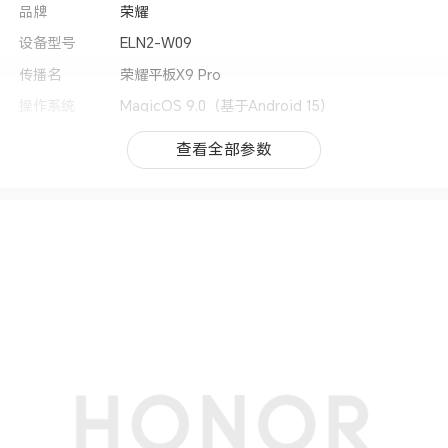
品牌
荣耀
设备型号
ELN2-W09
传播名
荣耀平板X9 Pro
操作系统
MagicOS 9.0（基于Android 15）
用户界面
MagicOS 9.0
查看全部参数
查看全部参数
CPU型号
高通骁龙® 685
CPU核数
八核
CPU频率
4xCortex-A73 2.8GHz +4xCortex-A53 1.9G
Hz
GPU
Qualcomm® Adreno™ 610
上市时间
2024年12月
机身尺寸
267.3mmx167.4mmx6.77mm
机身重量
475g
屏幕
屏幕尺寸
11.5英寸(备注:显示屏采用圆角设计，按照标准矩