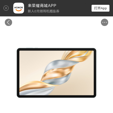
↵
来荣耀商城APP
打开App
新人0元领耳机赠品券