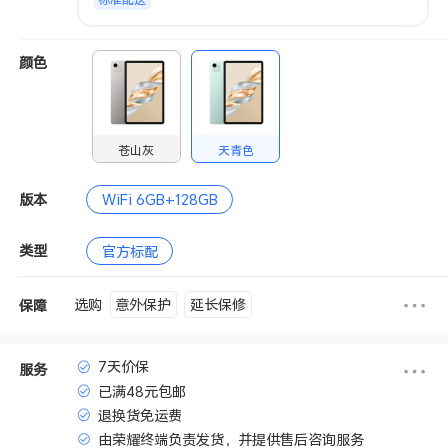
颜色
苍山灰
天青色
版本
WiFi 6GB+128GB
类型
官方标配
意外保护
延长保修
选购
保障
7天价保
服务
已满48元包邮
退换货免运费
由荣耀终端负责发货，并提供售后咨询服务