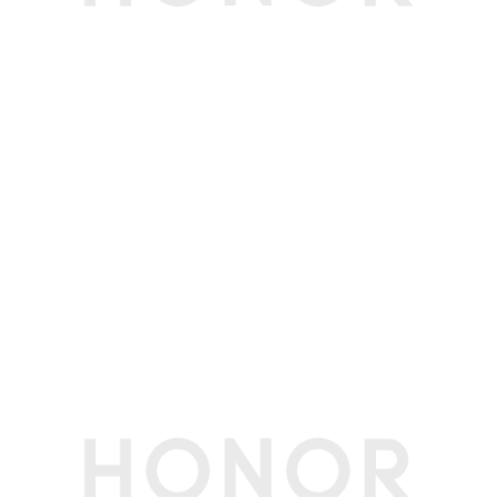
软件名称
荣耀终端智能设备人机交互通信软件V8.0
个人助理
实用工具
日历/图库/计算器/笔记/时钟/文件管理/系统管家
其他
质保
主机1年（内置电池），充电器1年
3C证书编号
2024010902725633
生产者名称
荣耀终端股份有限公司
生产者地址
深圳市福田区香蜜湖街道东海社区红荔西路8089
号深业中城6号楼A单元3401