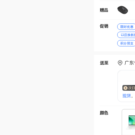
赠品
促销
限时优惠
以旧换新
积分预支
广东
送至
次
现货
，
颜色