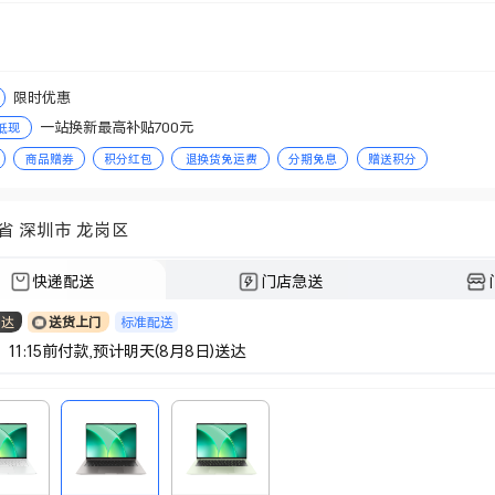
限时优惠
一站换新最高补贴700元
抵现
商品赠券
积分红包
退换货免运费
分期免息
赠送积分
省 深圳市 龙岗区
快递配送
门店急送
标准配送
日达
送货上门
 11:15前付款,预计明天(8月8日)送达