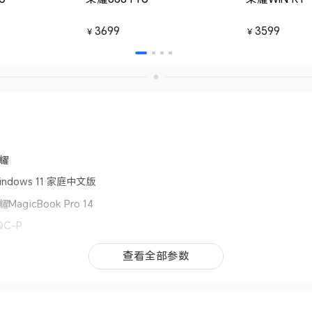
3699
3599
￥
￥
耀
indows 11 家庭中文版
耀MagicBook Pro 14
QC-P
记本电脑
查看全部参数
查看全部参数
19.8×231.8×15.9mm(备注:受产品配置、测量方法的影响，实际厚度或
况为准。)
灰（触控）：约1.40kg；