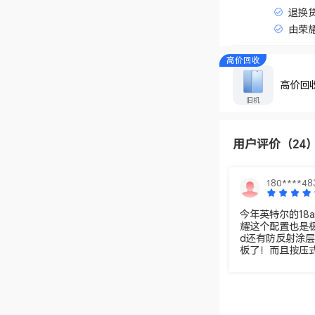
退换
由荣
高价回收
高价回
旧机
用户评价
（24
180****48
今年英特尔的18
耀这个配置也是极
d还有防反射涂层
板了！而且按压