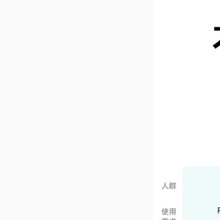
绿
上市时间
2
处理器
CPU型号
In
CPU核芯数
1
CPU线程数
1
显卡
显卡
In
显卡主频
2
显存容量
共
显存类型
共
显存位宽
共
屏幕
屏幕尺寸
1
屏幕类型
O