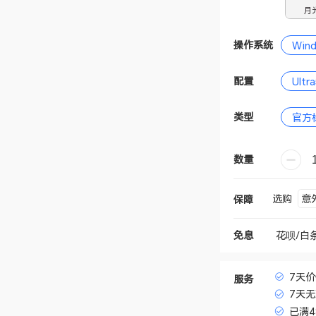
月
操作系统
Win
配置
Ultr
类型
官方
数量
意
选购
保障
花呗/白
免息
7天
服务
7天
已满