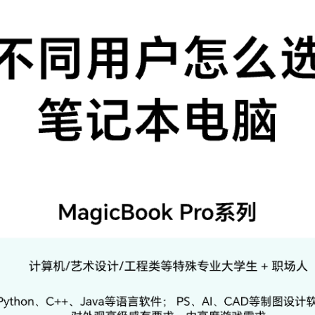
/白（触控）：约1.42kg；
026年4月
tel® Core™ Ultra 5 338H
2核
2线程
tel® Arc™ B370
.4GHz
享系统内存
享系统内存
享系统内存
4.6英寸
LED