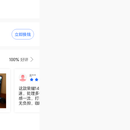
立即换钱
100%
好评
R**
这款荣耀14ProX7笔记本，简直是办公党的福音！性能强劲，
速，处理多任务毫无压力。屏幕色彩饱满，看剧办公都超享受
感一流，打字像在弹钢琴，长时间码字也不累手。轻薄机身，
无负担，咖啡厅、图书馆，哪里都是你的办公室。学习工作两
率upup！