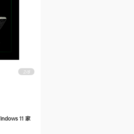
2
/
8
ndows 11 家