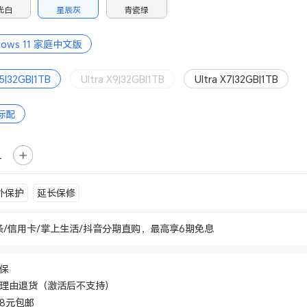
光白
星辰灰
青瓷绿
dows 11 家庭中文版
a5|32GB|1TB
Ultra X9|32GB|1TB
Ultra X7|32GB|1TB
标配
外保护
延长保修
条/信用卡/掌上生活/抖音分期直购，最高享6期免息
价保
无理由退货（激活后不支持）
48元包邮