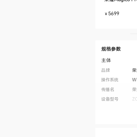
5699
￥
规格参数
主体
品牌
荣
操作系统
W
传播名
荣
设备型号
Z
类别
笔
机身尺寸
3
情
机身重量
钛