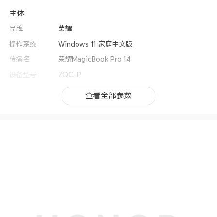
主体
品牌
荣耀
操作系统
Windows 11 家庭中文版
传播名
荣耀MagicBook Pro 14
设备型号
ZQC-P
类别
笔记本电脑
查看全部参数
查看全部参数
机身尺寸
319.8×231.8×15.9mm(备注:受产品配置、测量方
法的影响，实际厚度或有差异，请以实际使用情况
为准。)
机身重量
钛灰（触控）：约1.40kg；
绿/白（触控）：约1.42kg；
上市时间
2026年4月
处理器
CPU型号
Intel® Core™ Ultra 5 338H
CPU核芯数
12核