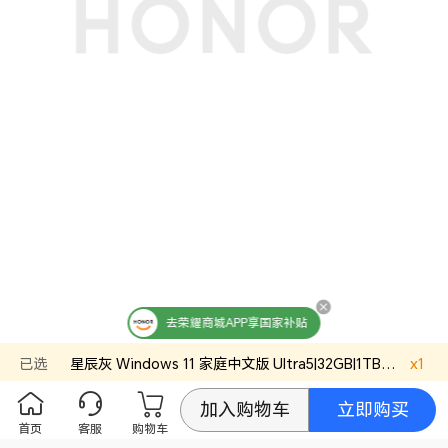
触摸屏
支持
亮度
700尼特（峰值亮度）(备注:数据来源荣耀实验
室。700尼特峰值亮度需在HDR模式下配合相应内
容触发或开启自动亮度功能在高亮环境下触发。)
护眼模式
支持（德国莱茵硬件低蓝光护眼认证）
支持（德国莱茵无频闪护眼认证 ）
支持（通过中标院VICO A+认证）
屏占比
91.50%(备注:AA/TP)
屏幕色域
100%DCI-P3（兼容100%sRGB）
内存
内存容量
32GB
内存类型
LPDDR5x 8533 MT/s
存储
去荣耀商城APP享国家补贴
硬盘类型
固态硬盘
已选
星辰灰
Windows 11 家庭中文版
Ultra5|32GB|1TB
官方标配
x
1
SSD容量
1TB
立即购买
加入购物车
传感器
首页
客服
购物车