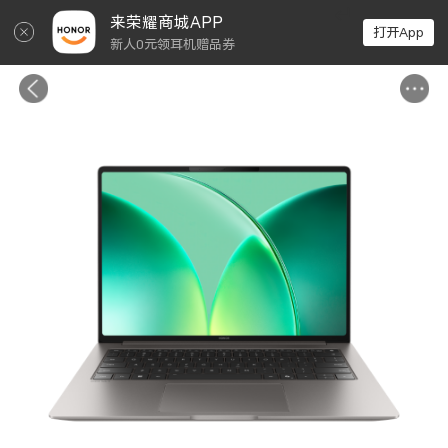
↵
来荣耀商城APP
打开App
新人0元领耳机赠品券