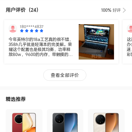
用户评价
（24）
100%
好评
180****4837
今年英特尔的18a工艺真的很不错，
这
358h几乎就是轻薄本的完美解。荣
办
耀这个配置也是极其均衡，功率释
速
放80w，9600的内存，带触摸的ol
彩
共3张
ed还有防反射涂层，电池92wh撑1
手
0个小时以上都不是问题。几乎没有
间
短板了！而且按压式触控板也很舒
携
服，几乎完美～
里
查看全部评价
误
精选推荐