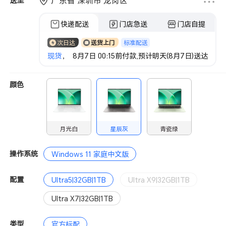
广东省 深圳市 龙岗区
送至
快递配送
门店急送
门店自提
标准配送
次日达
送货上门
现货
， 8月7日 00:15前付款,预计明天(8月7日)送达
颜色
月光白
星辰灰
青瓷绿
操作系统
Windows 11 家庭中文版
配置
Ultra5|32GB|1TB
Ultra X9|32GB|1TB
Ultra X7|32GB|1TB
类型
官方标配