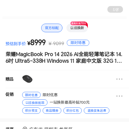
2
/
8
最高补贴700元
官方标配
以旧换新
8999
限时特惠
¥
¥ 9099
预估到手价
荣耀MagicBook Pro 14 2026 AI全能轻薄笔记本 14.
6吋 Ultra5-338H Windows 11 家庭中文版 32G 1T
3.1K OLED荣耀绿洲护眼屏 触控 星辰灰
赠品
促销
限时优惠
限时优惠
一站换新最高补贴700元
以旧换新抵现
积分预支
商品赠券
积分红包
退换货免运费
分期免息
赠送积分