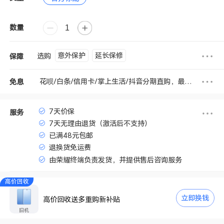
数量
意外保护
延长保修
选购
保障
花呗/白条/信用卡/掌上生活/抖音分期直购，最高享6期免息
免息
7天价保
服务
7天无理由退货（激活后不支持）
已满48元包邮
退换货免运费
由荣耀终端负责发货，并提供售后咨询服务
高价回收
立即换钱
高价回收送多重购新补贴
旧机