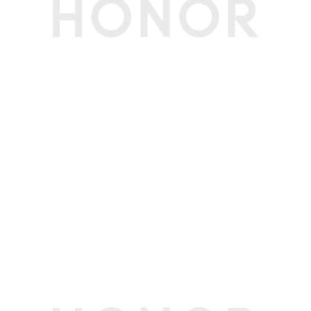
CPU线程数
12线程
显卡
显卡
Intel® Arc™ B370
显卡主频
2.4GHz
显存容量
共享系统内存
显存类型
共享系统内存
显存位宽
共享系统内存
屏幕
屏幕尺寸
14.6英寸
屏幕类型
OLED
屏幕比例
3:2
屏幕分辨率
3120*2080像素
屏幕刷新率
60Hz/120Hz，
可视角度
178度(典型值)