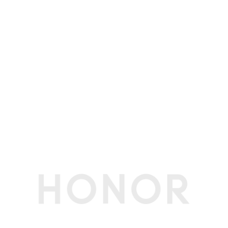
加速度传感器
支持
接近光传感器
非实体器件，使用超声代替
指纹传感器
支持屏下指纹
指南针
支持
陀螺仪
支持
NFC
支持读/写模式、卡模拟模式（荣耀钱包，NFC-SI
M，HCE） (备注:1：NFC-SIM需放在SIM1卡槽使
用
2：NFC感应区在手机背部摄像头左侧)
重力传感器
支持
红外传感器
支持(备注:支持遥控发射，不支持自学习功能)
软件规格
软件名称
荣耀终端智能设备人机交互通信软件V9.0
个人助理
实用工具
智能遥控、指南针、手电筒、镜子、日历、图库、
音乐、视频、计算器、笔记、录音机、天气、时