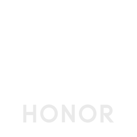
支持WLAN热点、WLAN直连
蓝牙
蓝牙5.2，支持低功耗蓝牙(BLE)
支持SBC、AAC、LDAC、aptX、aptX HD、ap
tX Adaptive
支持ASHA助听器协议
OTG
支持（反向供电时最大输出电流1A/5V）
NFC支付
支持
GPS
支持北斗（B1I+B1C+B2a三频）、GPS（L1+L5
双频）、Glonass（G1）、Galileo（E1 + E5a双
频）、QZSS(L1+L5双频)、NavIC（L5）、A-GN
SS
支持蜂窝网络定位、WLAN网络定位
投屏
支持，支持无线投屏
红外遥控
支持(备注:支持遥控发射，不支持自学习功能)
多媒体
扬声器数量
2
麦克风数量
2
传感器