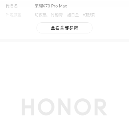
传播名
荣耀X70 Pro Max
外观颜色
幻夜黑，竹韵青，旭日金，幻影紫
上市时间
2026年6月
查看全部参数
查看全部参数
操作系统
MagicOS 10.0（基于Android 16）
用户界面
MagicOS 10.0
CPU型号
第四代骁龙6移动平台增强版
CPU核数
八核
CPU频率
1× A720*2.3GHz + 3× A720*2.2GHz+ 4× A520
*1.8GHz(备注:实际运行频率因应用负载智能调
整。)
GPU
Adreno 810
机身尺寸
161.9*76.1*7.76mm(备注:手机厚度不包含摄像头
凸起部分，实际尺寸依配置、制造工艺、测量方法
的不同可能有所差异。)
机身重量
约196克（含电池）(备注:实际重量依配置、制造
工艺、测量方法的不同可能有所差异。)