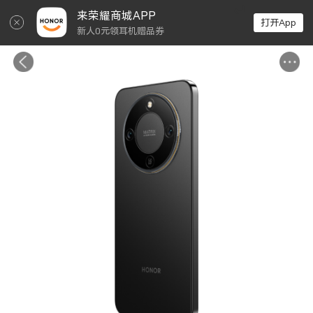
↵
来荣耀商城APP
打开App
新人0元领耳机赠品券