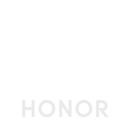
支持 4×4 MIMO天线技术 / 载波聚合技术 / HPUE
/ HO RxD(备注:1、主卡指SIM卡管理中开通默认
移动数据的卡。
2、卡槽1、2可以任意切换为默认移动数据卡。
3、如果两张都是电信卡，副卡（非默认移动数据
卡）必须开通电信VoLTE业务，才能同时使用电
信双卡。
4、5G/4G网络使用，需要根据运营商网络和相关
业务部署情况确定是否支持。
5、双卡双通功能跟频段组合和网络覆盖相关。
6、支持5G SA。)
网络功能
环球行、Link Turbo X网络加速、智慧选网
接口
数据线接口
Type-C，USB 2.0(备注:标配数据线支持USB 2.0)
耳机接口
Type-C(备注:支持Type-C数字耳机)
充电接口类型
Type-C
传输功能
WLAN
支持Wi-Fi 6（802.11 ax）和802.11 a/b/g/n/ac
支持1024 QAM，80MHz
支持2.4GHz和5GHz WLAN