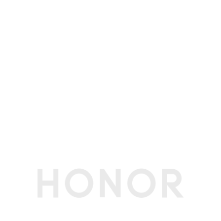
触摸屏
多点触控，最多支持10点触控
屏占比
94.62%(备注:数据来源于荣耀实验室，仅供参
考。)
屏幕刷新率
屏幕最高刷新率为120Hz（支持60/90/120Hz）
(备注:不同应用界面下，屏幕刷新率可能略有不
同，请以实际体验为准。)
护眼功能
AI离焦护眼、荣耀绿洲护眼屏、3840Hz超高频P
WM调光、类自然光护眼、AI助眠显示、硬件级低
蓝光、极暗模式(备注:本产品非医疗器械，不具有
治疗功能。)
显示技术
HDR显示（图片和视频）、超动态显示、臻彩显
示
存储
运行内存
8GB
（RAM）
机身内存
512GB(备注:可使用的内存容量小于此值，因为手
（ROM）
机软件占用部分空间。)
拍摄功能