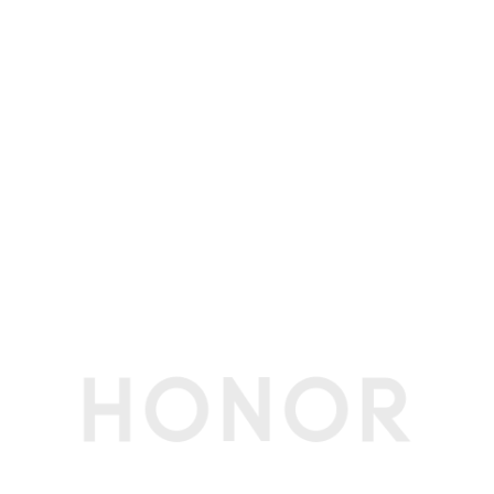
拍镜像、声控拍照、定时拍照、手势拍照等
后置拍摄功能
动态照片、慢动作、精彩抓拍、延时摄影、文档扫
描、全景拍照、高像素模式、多镜录像、夜景模
式、人像模式(含美肤)、录像、微电影、专业拍
照、HDR拍照、滤镜、水印、笑脸抓拍、声控拍
照、定时拍照、连拍、AI摄影等
电池
电池类型
锂离子聚合物电池（荣耀青海湖电池）
电池容量
8560mAh（典型值）(备注:8100mAh（额定值）)
标配充电器
标配90W，20V4.5A
快充功能
支持（最大支持20V/4.5A超级快充，兼容11V/4.1
A，5V/3A充电）(备注:有线超级快充需搭配原装
有线超级快充充电器与充电线使用。实际充电功率
会随不同场景智能变化，请以实际使用情况为
准。)
智能充电模式
支持
网络
网络制式
支持移动 5G/4G+/4G/2G，电信 5G/4G+/4G，
联通5G/4G+/4G/3G/2G，广电5G/4G+/4G