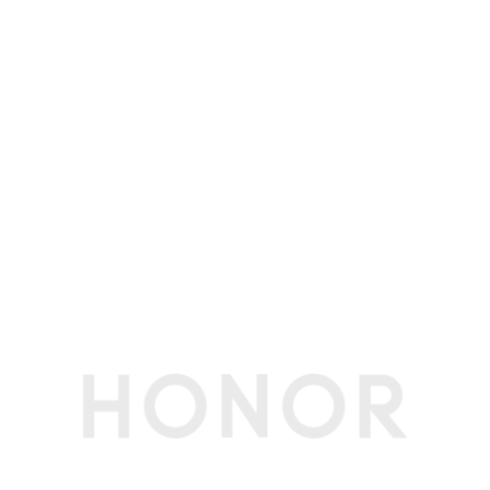
钟、换机克隆、文件管理、系统管家、健康使用手
机
图库功能
AI消除、路人移除、反光消除、动态照片拼图、AI
超清、AI扩图、AI抠图、AI风格、闭眼修复、智能
美颜、水印编辑、一键大片、图库语义搜索、荣耀
剪辑
其他
SIM卡类型
nano卡
质保
主机1年（内置电池），充电器1年(备注:主机1年
（内置电池），充电器1年)
3C证书编号
2025011606784776 2025011606785370 2025
011606802702
电信设备进网许
02-E219-251819
可证编号
生产者名称
荣耀终端股份有限公司
生产者地址
深圳市福田区香蜜湖街道东海社区红荔西路8089
号深业中城6号楼A单元3401