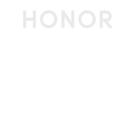
w更新，250尼特亮度等条件下分别测试本地1080
P视频播放和PCMark10日常办公，实际续航时间
可能因版本、配置及网络环境的不同存在差异，请
以实际情况为准.)
充电时间
30分钟充电约48%，充满约90分钟(备注:测试条
件：使用标配或选配的专用充电器，系统保持关机
状态充电。)
充电指示灯
支持(白色闪烁代表充电，白色常亮代表充满)
第三方应用
第三方应用
支持第三方应用程序的安装和卸载，第三方应用遵
循地区定制策略；内置Office 家庭和学生版