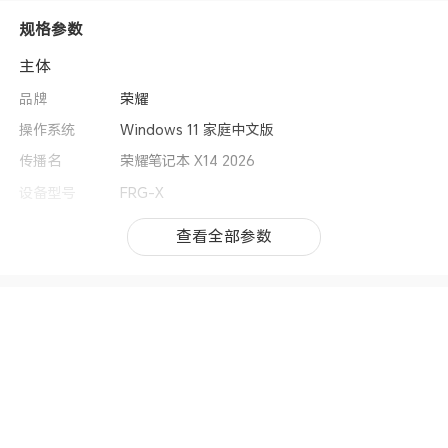
规格参数
主体
品牌
荣耀
操作系统
Windows 11 家庭中文版
传播名
荣耀笔记本 X14 2026
设备型号
FRG-X
类别
笔记本电脑
查看全部参数
查看全部参数
机身尺寸
313.2mm ×221.6mm × 15.9mm
机身重量
约1.34kg
上市时间
2026年6月
处理器
CPU型号
英特尔® 酷睿™ Ultra 5 处理器 125H
CPU核芯数
14核
CPU线程数
18线程