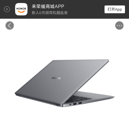
↵
来荣耀商城APP
打开App
新人0元领耳机赠品券