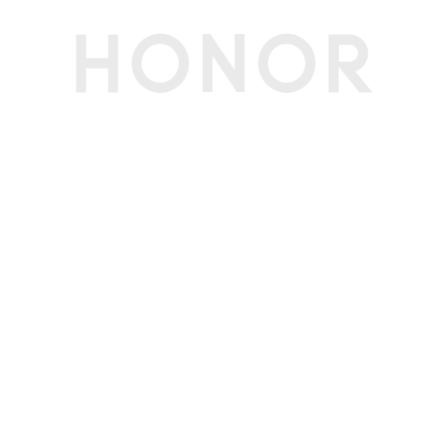
显卡
显卡
Intel® Arc™ graphics
显卡主频
2.2 GHz(boost)
屏幕
屏幕尺寸
14英寸
屏幕类型
IPS屏
屏幕比例
16:10
屏幕分辨率
2880*1800像素
屏幕刷新率
60Hz/120Hz
可视角度
178度(典型值)
亮度
430尼特(典型值)
护眼模式
支持(德国莱茵硬件低蓝光护眼认证)
支持(德国莱茵无频闪护眼认证 )
屏占比
88%