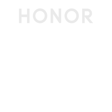
屏幕色域
100% sRGB（典型值）
内存
内存容量
16GB
内存类型
LPDDR5x 6400MT/s
存储
SSD（固态硬
支持
盘）
SSD容量
1TB
传感器
霍尔传感器
支持
网络通信
蓝牙
蓝牙5.1
WLAN 标准
IEEE 802.11a/b/g/n/ac/ax,160MHz
WLAN 加密方
支持WPA/WPA2/WPA3
式