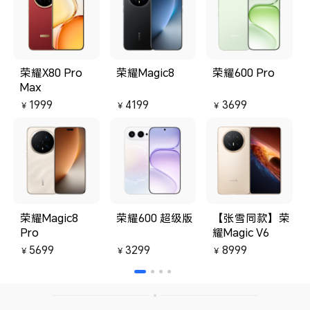
帮我拦截了不少的弹窗；2荣耀电脑
剧
管家的电脑清理功能比大多数软件
7
的垃圾清理功能都要快速一点；荣
薄
耀有一个应用推荐软件还不错挺好
续
用的防止了自己下载不到正版的情
无
况；电脑如果觉得声音小可以在电
版
荣耀X80 Pro
荣耀Magic8
荣耀600 Pro
脑管家的智慧音频把扬声器播放效
强
Max
果改成通话模式；智慧显示里有护
折
眼模式。 四：荣耀智慧yoyo助理对
手
1999
4199
3699
￥
￥
￥
比豆包其实不是很好用。 五：荣耀
作
超级工作台不错，用手机在触摸板
看
上碰一下就可以方便的把手机里的
无
文件拖动复制给电脑。 六：电池安
全管理是一个非常好用的功能没必
要藏在电脑管家设置里面
荣耀Magic8
荣耀600 超级版
【张雪同款】荣
Pro
耀Magic V6
5699
3299
8999
￥
￥
￥