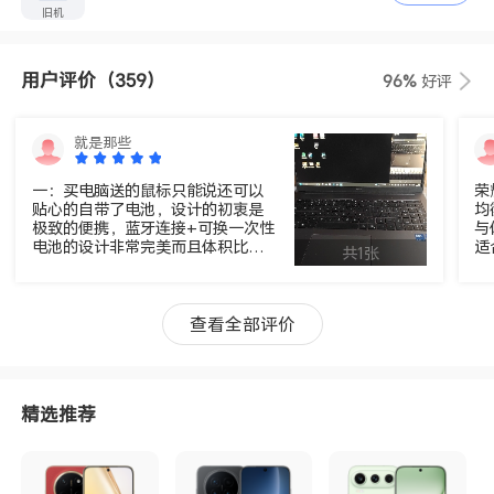
旧机
用户评价
（359）
96%
好评
就是那些
一：买电脑送的鼠标只能说还可以
荣
贴心的自带了电池，设计的初衷是
均
极致的便携，蓝牙连接+可换一次性
与
电池的设计非常完美而且体积比较
适
共1张
小巧非常方便携带，平常就放在电
性能
脑包里留着应急。 二：说实话这个
睿 
电脑的接口不怎么够用，一个接口
程
插鼠标一个接口插U盘就直接用光
松
查看全部评价
了，买这个笔记本可能要考虑再买
频
一个拓展坞，而且因为笔记本比较
轻
薄U盘直接插电脑的话比较费力因为
卡
左usb插口设计在了充电口的旁边，
阵
精选推荐
这就导致每次使用U盘都会撞到充电
辨
线，如果能把插口设计成轻微向上
乐需求。 
倾斜一点或者离充电口远一点肯定
英
会好用很多。 三：荣耀电脑管家：1
示
荣耀电脑管家的软件拦截比较好用
公