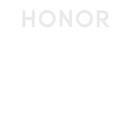
WLAN 网卡型
Intel AX201 Wi-Fi 6
号
NFC
支持(备注:触控板集成)
WLAN 工作频
2.4GHz和5GHz双频
段
输入设备
键盘类型
全尺寸键盘
触控板
支持5点触控
软件功能
浏览器
Microsoft Edge 默认浏览器
本地升级
支持U盘升级重装OS(服务售后)
在线升级
支持采用微软Windows Update升级方案进行在
线升级；支持电脑管家驱动升级。
特色应用
电脑管家/超级工作台/荣耀分享
其他
软件名称
荣耀终端电脑性能检测管理软件V19.0