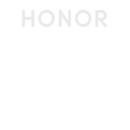
音频接口
3.5mm耳机、麦克风二合一接口 x 1, 可支持OMT
P (国标) 、CTIA (美标)
多媒体
扬声器数量
2个
扬声器音效
沉浸式环绕立体声
麦克风数量
2个
摄像头类型
前置摄像头
摄像头像素
720P 高清前置摄像头
摄像头指示灯
支持
电池和电源规格
电池容量
60Wh(额定容量)
电池类型
锂聚合物电池
电芯数量
3芯
电池更换
不支持
续航时间
本地视频播放约14.3小时，日常办公约10.8小时(备
注:实验室条件测试，出厂默认配置、关闭windo