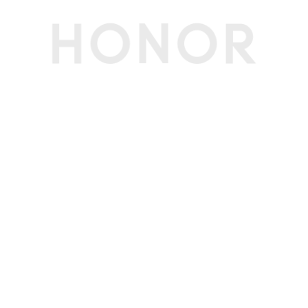
生产者名称
荣耀终端股份有限公司
生产者地址
深圳市福田区香蜜湖街道东海社区红荔西路8089
号深业中城6号楼A单元3401
配件
电源适配器
65W USB-C电源适配器(标配)
节能认证
中国能效等级
一级
(CEL)
接口
按键
电源键(备注:不支持指纹)
电源接口
USB-C接口
USB-C接口
全功能USB-C接口 *1
USB-A接口
左USB 3.2 Gen1接口 *1，右USB 3.2 Gen1接口 *
1
HDMI接口数
1个