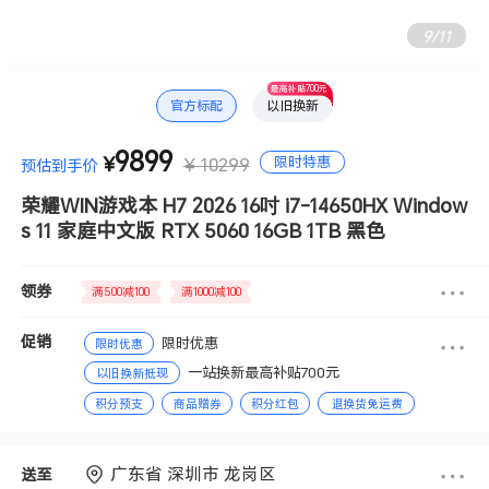
9
/
11
最高补贴700元
官方标配
以旧换新
9899
限时特惠
¥
¥ 10299
预估到手价
荣耀WIN游戏本 H7 2026 16吋 i7-14650HX Window
s 11 家庭中文版 RTX 5060 16GB 1TB 黑色
领券
满500减100
满1000减100
促销
限时优惠
限时优惠
一站换新最高补贴700元
以旧换新抵现
积分预支
商品赠券
积分红包
退换货免运费
分期免息
赠送积分
广东省 深圳市 龙岗区
送至