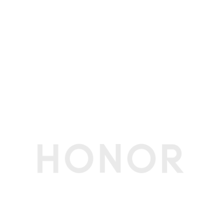
内存容量
16GB
内存类型
DDR5 5600 MT/s
存储
硬盘类型
固态硬盘
SSD容量
1TB
传感器
霍尔传感器
支持
其他传感器
温度传感器
网络通信
蓝牙
蓝牙5.1
WLAN 标准
IEEE 802.11a/b/g/n/ac/ax,160MHz
WLAN 加密方
支持WPA/WPA2/WPA3
式
WLAN 网卡型
Intel AX211 Wi-Fi 6E
号