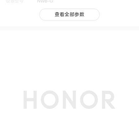
设备型号
NWB-G
类别
笔记本电脑
查看全部参数
查看全部参数
机身尺寸
356.6mm× 254.32mm × 25.8mm
机身重量
约2.27kg
上市时间
2026年4月
处理器
CPU型号
英特尔® 酷睿™ i7 处理器 14650HX
CPU核芯数
16核
CPU线程数
24线程
显卡
显卡
NVIDIA RTX 5060
显卡主频
2.16GHz
双显卡
支持
显存容量
8GB
显存类型
GDDR7