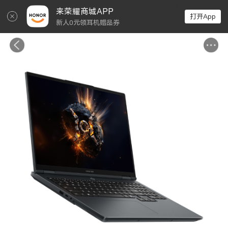
↵
来荣耀商城APP
打开App
新人0元领耳机赠品券