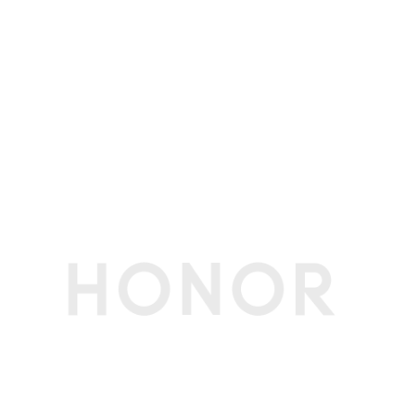
USB-C接口
USB-C 3.2 Gen2(10Gbps)接口 * 1
USB3.2 Gen1（5Gbps）接口* 1
USB-A接口
USB-A 3.2 Gen1接口 * 3
HDMI接口数
1
DP接口
支持，通过USB-C口实现
DP接口功能
通过USB-C口实现
音频接口
3.5mm耳机、麦克风二合一接口 x 1,可支持OMT
P (国标) 、CTIA (美标)
以太网口
支持，RJ45(1Gbps)
多媒体
扬声器数量
2
扬声器音效
Nahimic音效
麦克风数量
1
摄像头类型
前置摄像头
摄像头像素
1M前置摄像头 摄像头录像/视频聊天