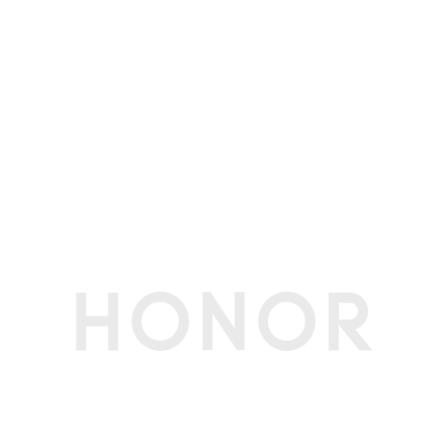
NFC
支持
WLAN 工作频
2.4GHz和5GHz双频
段
输入设备
键盘类型
全尺寸背光键盘
键盘背光
支持
触控板
支持5点触控（Windows 11 当前仅支持四点手势
识别)
软件功能
荣耀分享
支持
HONOR
支持(备注:无NFC标签，集成在触控板上)
Magic-link
浏览器
Microsoft Edge 默认浏览器
本地升级
支持U盘升级重装OS（服务售后)
在线升级
支持采用微软Windows Update升级方案进行在
线升级；支持电脑管家驱动升级。