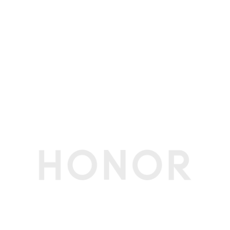
摄像头指示灯
支持
电池和电源规格
电池容量
80Wh(额定值)
电池类型
锂离子聚合物电池
电芯数量
4芯
电池更换
不支持
续航时间
日常办公约7.8小时。(备注:实验室条件测试，出
厂默认配置、选择集显模式，关闭window更新，
250尼特亮度等条件下测试PCMark10日常办公，
实际续航时间可能因版本、配置及网络环境的不同
存在差异，请以实际情况为准.)
充电时间
30分钟充电约70%。(备注:*测试条件：使用标配
或选配的专用充电器，系统保持关机状态充电。)
充电指示灯
支持(橘色闪烁代表充电)
第三方应用
第三方应用
支持第三方应用程序的安装和卸载，第三方应用遵
循地区定制策略