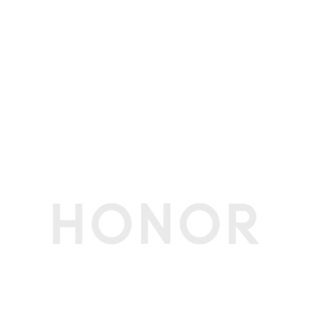
特色应用
电脑管家：换机克隆/屏幕共享/应用推荐/系统优
化/性能管理/智慧音频 /安全上网/隐私投屏
YOYO助理：智慧搜索/写作助手/阅读助手/翻译
专家/PPT大师/编程助手/截屏取词/知识问答/语
音对话/用机专家/YOYO工程师/智慧文管
超级工作台：智慧互联/全局收藏/荣耀笔记/荣耀
文档/荣耀分享 HUNTER CAMP
其他
软件名称
荣耀终端电脑性能检测管理软件V19.0
生产者名称
荣耀终端股份有限公司
生产者地址
深圳市福田区香蜜湖街道东海社区红荔西路8089
号深业中城6号楼A单元3401
节能认证
中国能效等级
一级
(CEL)
接口
按键
电源键
电源接口
专用充电接口/USB-C接口