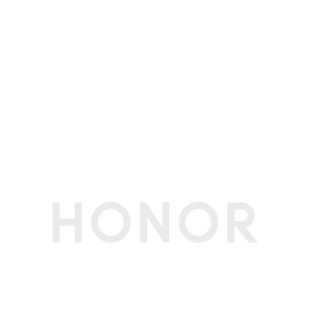
显存位宽
128bit
屏幕
屏幕尺寸
16英寸
屏幕类型
IPS屏，LCD
屏幕比例
16:10
屏幕分辨率
2560x1600像素
屏幕刷新率
60Hz/180Hz
可视角度
178度（典型值）
亮度
500尼特（典型值）
护眼模式
支持（德国莱茵硬件低蓝光护眼认证）
支持（德国莱茵无频闪护眼认证 ）
屏占比
90%
屏幕色域
100%sRGB 色域（典型值）
内存