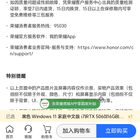
如因质量问题或性能故障，凭荣耀客户服务中心出具的质量检测
证明，享受7日内退货，15日内换货，15日以上在保修期内可享
受免费维修等三包服务
荣耀消费者服务热线：95030
荣耀官方服务软件：我的荣耀App
荣耀消费者业务官网-服务与支持：
https://www.honor.com/c
n/support/
特别提醒
以上页面中的产品图片及屏幕内容仅作示意，实物产品效果（包
括但不仅限于外观、颜色、尺寸）和屏幕显示内容（包括但不仅
限于背景、UI、配图）可能略有差异，请以实物为准。
去荣耀商城APP享国家补贴
以上页面中的数据为理论值，均来自荣耀
内部实验室
，于特定测
已选
黑色
Windows 11 家庭中文版
i7|RTX 5060|16GB|1TB
x
官方
1
试环境下所得（请见各项具体说明），实际使用中可能因产品个
体差异、软件版本、使用条件和环境因素不同略有不同，请以实
际使用的情况为准。
立即购买
加入购物车
首页
客服
购物车