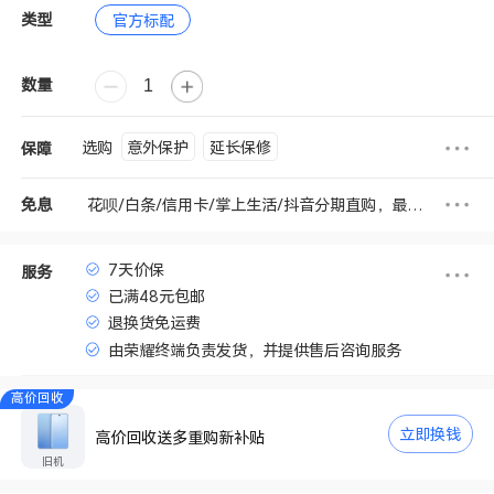
类型
官方标配
数量
意外保护
延长保修
选购
保障
花呗/白条/信用卡/掌上生活/抖音分期直购，最高享6期免息
免息
7天价保
服务
已满48元包邮
退换货免运费
由荣耀终端负责发货，并提供售后咨询服务
高价回收
立即换钱
高价回收送多重购新补贴
旧机